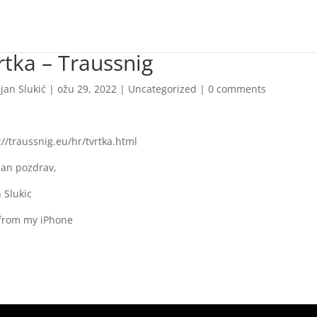
rtka – Traussnig
jan Slukić
|
ožu 29, 2022
|
Uncategorized
|
0 comments
://traussnig.eu/hr/tvrtka.html
an pozdrav,
 Slukic
 from my iPhone