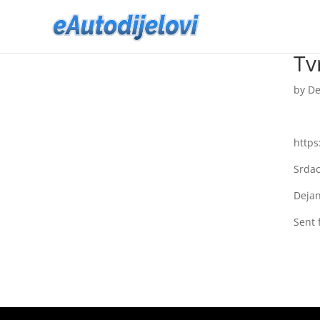
Tv
by
De
https
Srdac
Dejan
Sent