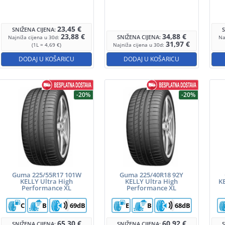
23,45
€
SNIŽENA CIJENA:
23,88
€
34,88
€
SNIŽENA CIJENA:
Najniža cijena u 30d:
Na
31,97
€
(1L = 4,69 €)
Najniža cijena u 30d:
DODAJ U KOŠARICU
DODAJ U KOŠARICU
-20%
-20%
Guma 225/55R17 101W
Guma 225/40R18 92Y
KELLY Ultra High
KELLY Ultra High
K
Performance XL
Performance XL
C
B
69dB
E
B
68dB
65,30
€
60,92
€
SNIŽENA CIJENA:
SNIŽENA CIJENA: