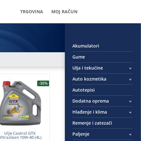
TRGOVINA
MOJ RAČUN
Akumulatori
Gume
Ulja i tekućine
Auto kozmetika
-30%
Autotepisi
Dodatna oprema
Hlađenje i klima
Remenje i zatezači
Ulje Castrol GTX
Paljenje
Ultraclean 10W-40 (4L)