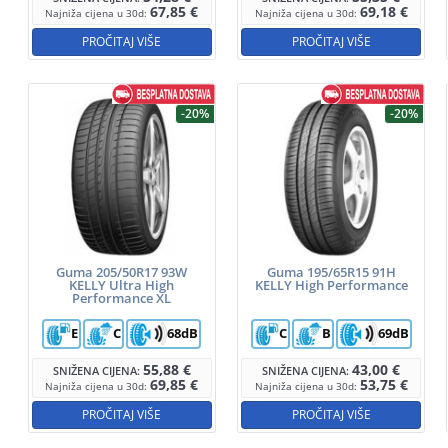
67,85
€
69,18
€
Najniža cijena u 30d:
Najniža cijena u 30d:
PROČITAJ VIŠE
PROČITAJ VIŠE
-20%
-20%
Guma 205/50R17 93W
Guma 195/65R15 91H
KELLY Ultra High
KELLY High Performance
Performance XL
E
C
68dB
C
B
69dB
55,88
€
43,00
€
SNIŽENA CIJENA:
SNIŽENA CIJENA:
69,85
€
53,75
€
Najniža cijena u 30d:
Najniža cijena u 30d:
PROČITAJ VIŠE
PROČITAJ VIŠE