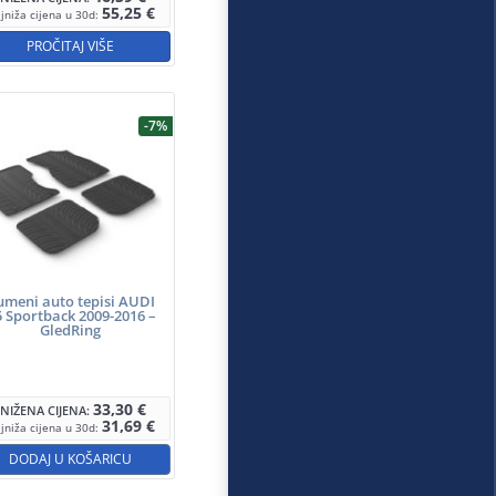
55,25
€
jniža cijena u 30d:
PROČITAJ VIŠE
-7%
umeni auto tepisi AUDI
 Sportback 2009-2016 –
GledRing
33,30
€
SNIŽENA CIJENA:
31,69
€
jniža cijena u 30d:
DODAJ U KOŠARICU