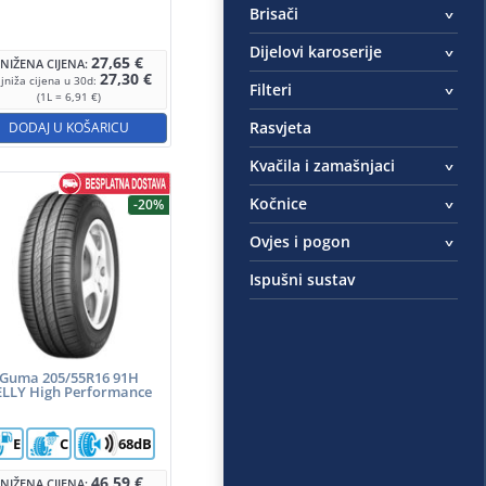
Brisači
Dijelovi karoserije
27,65
€
SNIŽENA CIJENA:
27,30
€
jniža cijena u 30d:
Filteri
(1L = 6,91 €)
Rasvjeta
DODAJ U KOŠARICU
Kvačila i zamašnjaci
Kočnice
-20%
Ovjes i pogon
Ispušni sustav
Guma 205/55R16 91H
ELLY High Performance
E
C
68dB
46,59
€
SNIŽENA CIJENA: