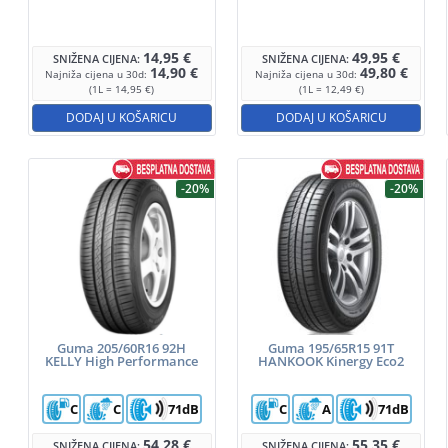
14,95
€
49,95
€
SNIŽENA CIJENA:
SNIŽENA CIJENA:
14,90
€
49,80
€
Najniža cijena u 30d:
Najniža cijena u 30d:
(1L = 14,95 €)
(1L = 12,49 €)
DODAJ U KOŠARICU
DODAJ U KOŠARICU
-20%
-20%
Guma 205/60R16 92H
Guma 195/65R15 91T
KELLY High Performance
HANKOOK Kinergy Eco2
C
C
71dB
C
A
71dB
54,28
€
55,35
€
SNIŽENA CIJENA:
SNIŽENA CIJENA: