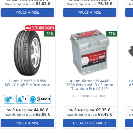
81,62
€
76,15
€
Najniža cijena u 30d:
Najniža cijena u 30d:
Na
PROČITAJ VIŠE
PROČITAJ VIŠE
-20%
-27%
Guma 195/55R15 85V
Akumulator 12V 44Ah
G
KELLY High Performance
390A četvrtasti D+ Fiamm
A5
Titanium Pro L0 44P
GARANCIJA 3 GODINE
E
C
68dB
44,06
€
69,35
€
SNIŽENA CIJENA:
SNIŽENA CIJENA:
55,08
€
68,48
€
Najniža cijena u 30d:
Najniža cijena u 30d:
Na
PROČITAJ VIŠE
DODAJ U KOŠARICU