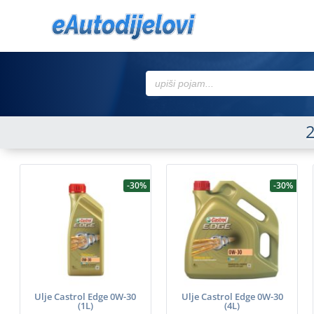
Search
for:
-30%
-30%
Ulje Castrol Edge 0W-30
Ulje Castrol Edge 0W-30
(1L)
(4L)