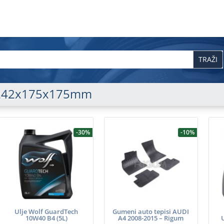
242x175x175mm
-30%
-10%
Ulje Wolf GuardTech
Gumeni auto tepisi AUDI
10W40 B4 (5L)
A4 2008-2015 – Rigum