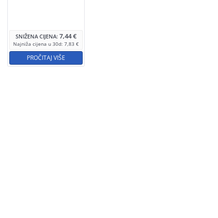
7,44
€
SNIŽENA CIJENA:
Najniža cijena u 30d:
7,83
€
PROČITAJ VIŠE