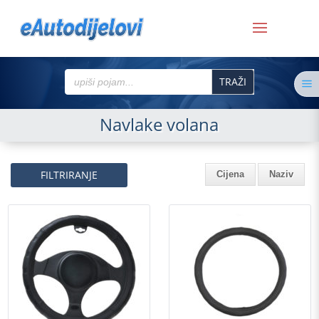
Search
a
for:
Navlake volana
FILTRIRANJE
Cijena
Naziv