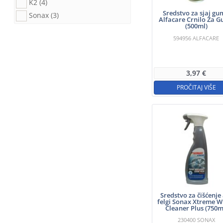
K2
(4)
Sredstvo za sjaj g
Sonax
(3)
Alfacare Crnilo Za 
(500ml)
594956
ALFACARE
3,97
€
PROČITAJ VIŠE
Sredstvo za čišćenje
felgi Sonax Xtreme W
Cleaner Plus (750m
230400
SONAX