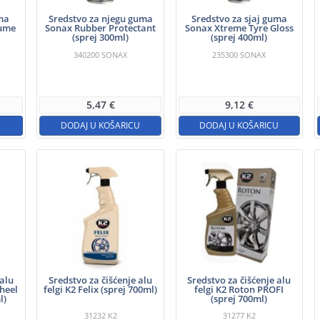
uma
Sredstvo za njegu guma
Sredstvo za sjaj guma
Gume
Sonax Rubber Protectant
Sonax Xtreme Tyre Gloss
(sprej 300ml)
(sprej 400ml)
340200
SONAX
235300
SONAX
5,47
€
9,12
€
DODAJ U KOŠARICU
DODAJ U KOŠARICU
 alu
Sredstvo za čišćenje alu
Sredstvo za čišćenje alu
heel
felgi K2 Felix (sprej 700ml)
felgi K2 Roton PROFI
l)
(sprej 700ml)
31232
K2
31277
K2