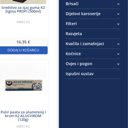
Brisači
Sredstvo za sjaj guma K2
Sigma PROFI (500ml)
Dijelovi karoserije
03052
K2
Filteri
Rasvjeta
16,35
€
Kvačila i zamašnjaci
DODAJ U KOŠARICU
Kočnice
Ovjes i pogon
Ispušni sustav
Polir pasta za alumminij i
krom K2 ALUCHROM
(120g)
03031
K2