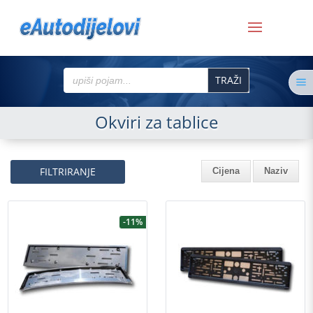
Search
a
for:
Okviri za tablice
FILTRIRANJE
Cijena
Naziv
-11%