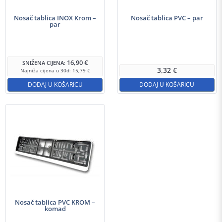
Nosač tablica INOX Krom –
Nosač tablica PVC – par
par
16,90
€
SNIŽENA CIJENA:
3,32
€
Najniža cijena u 30d:
15,79
€
DODAJ U KOŠARICU
DODAJ U KOŠARICU
Nosač tablica PVC KROM –
komad