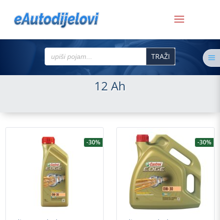
Search
a
for:
12 Ah
-30%
-30%