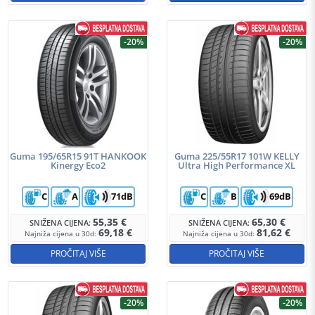
-20%
-20%
Guma 195/65R15 91T HANKOOK
Guma 225/55R17 101W KELLY
Kinergy Eco2
Ultra High Performance XL
C
A
71dB
C
B
69dB
55,35
€
65,30
€
SNIŽENA CIJENA:
SNIŽENA CIJENA:
69,18
€
81,62
€
Najniža cijena u 30d:
Najniža cijena u 30d:
PROČITAJ VIŠE
PROČITAJ VIŠE
-20%
-20%