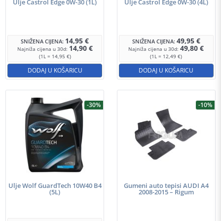
Ulje Castrol Edge 0W-30 (1L)
Ulje Castrol Edge 0W-30 (4L)
14,95
€
49,95
€
SNIŽENA CIJENA:
SNIŽENA CIJENA:
14,90
€
49,80
€
Najniža cijena u 30d:
Najniža cijena u 30d:
(1L = 14,95 €)
(1L = 12,49 €)
DODAJ U KOŠARICU
DODAJ U KOŠARICU
-30%
-10%
Ulje Wolf GuardTech 10W40 B4
Gumeni auto tepisi AUDI A4
(5L)
2008-2015 – Rigum