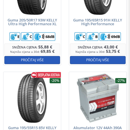
Guma 205/50R17 93W KELLY
Guma 195/65R15 91H KELLY
Ultra High Performance XL
High Performance
E
C
68dB
C
B
69dB
55,88
€
43,00
€
SNIŽENA CIJENA:
SNIŽENA CIJENA:
69,85
€
53,75
€
Najniža cijena u 30d:
Najniža cijena u 30d:
PROČITAJ VIŠE
PROČITAJ VIŠE
-20%
-27%
Guma 195/55R15 85V KELLY
Akumulator 12V 44Ah 390A