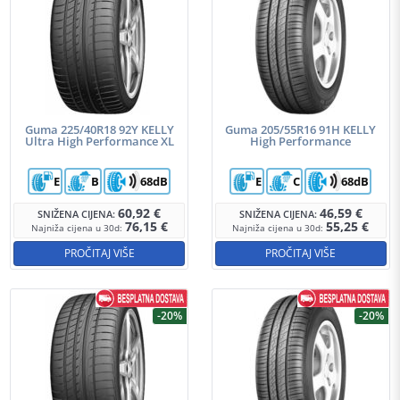
Guma 225/40R18 92Y KELLY
Guma 205/55R16 91H KELLY
Ultra High Performance XL
High Performance
E
B
68dB
E
C
68dB
60,92
€
46,59
€
SNIŽENA CIJENA:
SNIŽENA CIJENA:
76,15
€
55,25
€
Najniža cijena u 30d:
Najniža cijena u 30d:
PROČITAJ VIŠE
PROČITAJ VIŠE
-20%
-20%