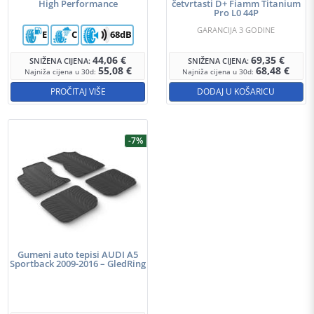
High Performance
četvrtasti D+ Fiamm Titanium
Pro L0 44P
GARANCIJA 3 GODINE
E
C
68dB
44,06
€
69,35
€
SNIŽENA CIJENA:
SNIŽENA CIJENA:
55,08
€
68,48
€
Najniža cijena u 30d:
Najniža cijena u 30d:
PROČITAJ VIŠE
DODAJ U KOŠARICU
-7%
Gumeni auto tepisi AUDI A5
Sportback 2009-2016 – GledRing