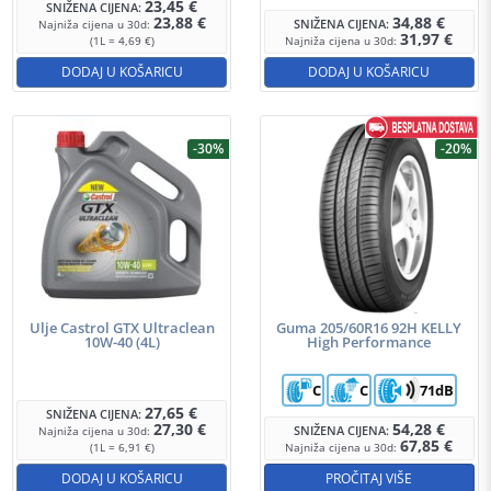
23,45
€
SNIŽENA CIJENA:
23,88
€
34,88
€
SNIŽENA CIJENA:
Najniža cijena u 30d:
31,97
€
(1L = 4,69 €)
Najniža cijena u 30d:
DODAJ U KOŠARICU
DODAJ U KOŠARICU
-30%
-20%
Ulje Castrol GTX Ultraclean
Guma 205/60R16 92H KELLY
10W-40 (4L)
High Performance
C
C
71dB
27,65
€
SNIŽENA CIJENA:
27,30
€
54,28
€
SNIŽENA CIJENA:
Najniža cijena u 30d:
67,85
€
(1L = 6,91 €)
Najniža cijena u 30d:
DODAJ U KOŠARICU
PROČITAJ VIŠE