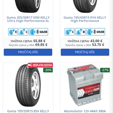
Guma 205/50R17 93W KELLY
Guma 195/65R15 91H KELLY
Ultra High Performance XL
High Performance
E
C
68dB
C
B
69dB
55,88
€
43,00
€
SNIŽENA CIJENA:
SNIŽENA CIJENA:
69,85
€
53,75
€
Najniža cijena u 30d:
Najniža cijena u 30d:
PROČITAJ VIŠE
PROČITAJ VIŠE
-20%
-27%
Guma 195/55R15 85V KELLY
Akumulator 12V 44Ah 390A