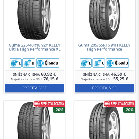
Guma 225/40R18 92Y KELLY
Guma 205/55R16 91H KELLY
Ultra High Performance XL
High Performance
E
B
68dB
E
C
68dB
60,92
€
46,59
€
SNIŽENA CIJENA:
SNIŽENA CIJENA:
76,15
€
55,25
€
Najniža cijena u 30d:
Najniža cijena u 30d:
PROČITAJ VIŠE
PROČITAJ VIŠE
-20%
-20%