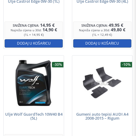
Ulje Castrol Edge 0W-30 (1L)
Ulje Castrol Edge 0W-30 (4L)
14,95
€
49,95
€
SNIŽENA CIJENA:
SNIŽENA CIJENA:
14,90
€
49,80
€
Najniža cijena u 30d:
Najniža cijena u 30d:
(1L = 14,95 €)
(1L = 12,49 €)
DODAJ U KOŠARICU
DODAJ U KOŠARICU
-30%
-10%
Ulje Wolf GuardTech 10W40 B4
Gumeni auto tepisi AUDI A4
(5L)
2008-2015 – Rigum