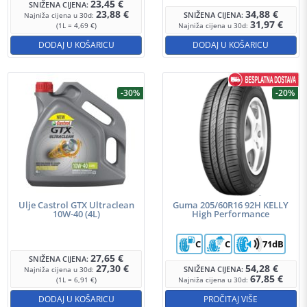
23,45
€
SNIŽENA CIJENA:
23,88
€
34,88
€
SNIŽENA CIJENA:
Najniža cijena u 30d:
31,97
€
(1L = 4,69 €)
Najniža cijena u 30d:
DODAJ U KOŠARICU
DODAJ U KOŠARICU
-30%
-20%
Ulje Castrol GTX Ultraclean
Guma 205/60R16 92H KELLY
10W-40 (4L)
High Performance
C
C
71dB
27,65
€
SNIŽENA CIJENA:
27,30
€
54,28
€
SNIŽENA CIJENA:
Najniža cijena u 30d:
67,85
€
(1L = 6,91 €)
Najniža cijena u 30d:
DODAJ U KOŠARICU
PROČITAJ VIŠE