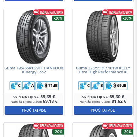
-20%
-20%
Guma 195/65R15 91T HANKOOK
Guma 225/55R17 101W KELLY
Kinergy Eco2
Ultra High Performance XL
C
A
71dB
C
B
69dB
55,35
€
65,30
€
SNIŽENA CIJENA:
SNIŽENA CIJENA:
69,18
€
81,62
€
Najniža cijena u 30d:
Najniža cijena u 30d:
PROČITAJ VIŠE
PROČITAJ VIŠE
-20%
-20%