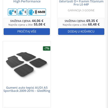
High Performance
četvrtasti D+ Fiamm Titanium
Pro L0 44P
GARANCIJA 3 GODINE
E
C
68dB
44,06
€
69,35
€
SNIŽENA CIJENA:
SNIŽENA CIJENA:
55,08
€
68,48
€
Najniža cijena u 30d:
Najniža cijena u 30d:
PROČITAJ VIŠE
DODAJ U KOŠARICU
-7%
Gumeni auto tepisi AUDI A5
Sportback 2009-2016 – GledRing