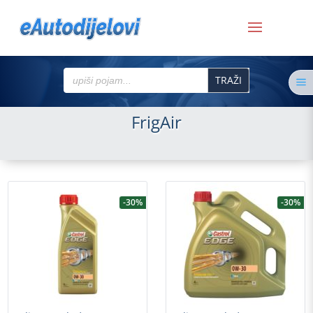
Search
a
for:
FrigAir
-30%
-30%