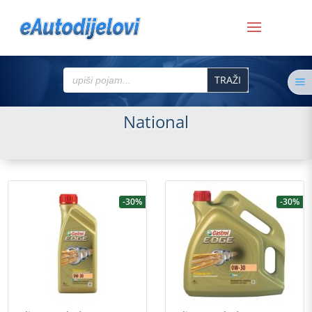
Search
a
for:
National
-30%
-30%