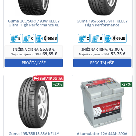
Guma 205/50R17 93W KELLY
Guma 195/65R15 91H KELLY
Ultra High Performance XL
High Performance
E
C
68dB
C
B
69dB
55,88
€
43,00
€
SNIŽENA CIJENA:
SNIŽENA CIJENA:
69,85
€
53,75
€
Najniža cijena u 30d:
Najniža cijena u 30d:
PROČITAJ VIŠE
PROČITAJ VIŠE
-20%
-27%
Guma 195/55R15 85V KELLY
Akumulator 12V 44Ah 390A