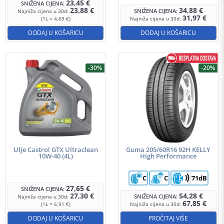
23,45
€
SNIŽENA CIJENA:
23,88
€
34,88
€
SNIŽENA CIJENA:
Najniža cijena u 30d:
31,97
€
(1L = 4,69 €)
Najniža cijena u 30d:
DODAJ U KOŠARICU
DODAJ U KOŠARICU
-30%
-20%
Ulje Castrol GTX Ultraclean
Guma 205/60R16 92H KELLY
10W-40 (4L)
High Performance
C
C
71dB
27,65
€
SNIŽENA CIJENA:
27,30
€
54,28
€
SNIŽENA CIJENA:
Najniža cijena u 30d:
67,85
€
(1L = 6,91 €)
Najniža cijena u 30d:
DODAJ U KOŠARICU
PROČITAJ VIŠE