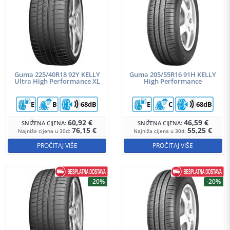
Guma 225/40R18 92Y KELLY
Guma 205/55R16 91H KELLY
Ultra High Performance XL
High Performance
E
B
68dB
E
C
68dB
60,92
€
46,59
€
SNIŽENA CIJENA:
SNIŽENA CIJENA:
76,15
€
55,25
€
Najniža cijena u 30d:
Najniža cijena u 30d:
PROČITAJ VIŠE
PROČITAJ VIŠE
-20%
-20%