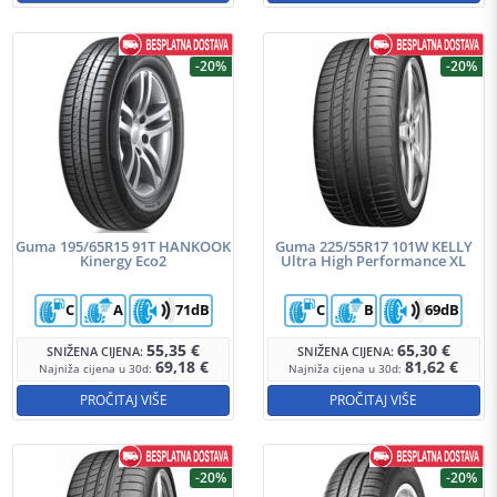
-20%
-20%
Guma 195/65R15 91T HANKOOK
Guma 225/55R17 101W KELLY
Kinergy Eco2
Ultra High Performance XL
C
A
71dB
C
B
69dB
55,35
€
65,30
€
SNIŽENA CIJENA:
SNIŽENA CIJENA:
69,18
€
81,62
€
Najniža cijena u 30d:
Najniža cijena u 30d:
PROČITAJ VIŠE
PROČITAJ VIŠE
-20%
-20%