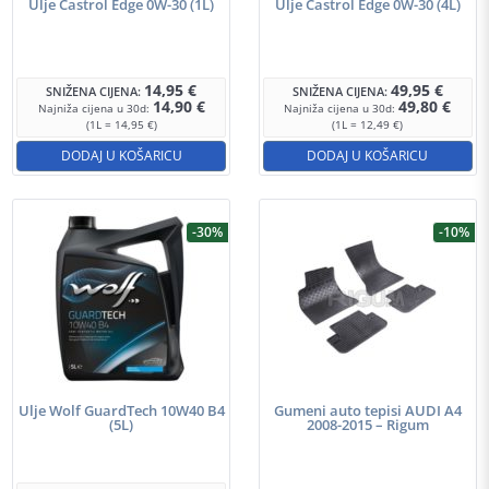
Ulje Castrol Edge 0W-30 (1L)
Ulje Castrol Edge 0W-30 (4L)
14,95
€
49,95
€
SNIŽENA CIJENA:
SNIŽENA CIJENA:
14,90
€
49,80
€
Najniža cijena u 30d:
Najniža cijena u 30d:
(1L = 14,95 €)
(1L = 12,49 €)
DODAJ U KOŠARICU
DODAJ U KOŠARICU
-30%
-10%
Ulje Wolf GuardTech 10W40 B4
Gumeni auto tepisi AUDI A4
(5L)
2008-2015 – Rigum