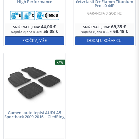
High Performance
četvrtasti D+ Fiamm Titanium
Pro L0 44P
GARANCIJA 3 GODINE
E
C
68dB
44,06
€
69,35
€
SNIŽENA CIJENA:
SNIŽENA CIJENA:
55,08
€
68,48
€
Najniža cijena u 30d:
Najniža cijena u 30d:
PROČITAJ VIŠE
DODAJ U KOŠARICU
-7%
Gumeni auto tepisi AUDI A5
Sportback 2009-2016 – GledRing