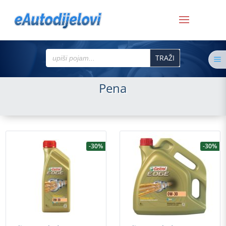
Search
a
for:
Pena
-30%
-30%