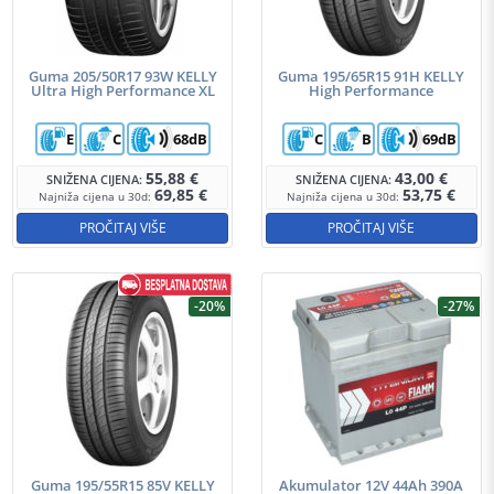
Guma 205/50R17 93W KELLY
Guma 195/65R15 91H KELLY
Ultra High Performance XL
High Performance
E
C
68dB
C
B
69dB
55,88
€
43,00
€
SNIŽENA CIJENA:
SNIŽENA CIJENA:
69,85
€
53,75
€
Najniža cijena u 30d:
Najniža cijena u 30d:
PROČITAJ VIŠE
PROČITAJ VIŠE
-20%
-27%
Guma 195/55R15 85V KELLY
Akumulator 12V 44Ah 390A