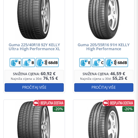
Guma 225/40R18 92Y KELLY
Guma 205/55R16 91H KELLY
Ultra High Performance XL
High Performance
E
B
68dB
E
C
68dB
60,92
€
46,59
€
SNIŽENA CIJENA:
SNIŽENA CIJENA:
76,15
€
55,25
€
Najniža cijena u 30d:
Najniža cijena u 30d:
PROČITAJ VIŠE
PROČITAJ VIŠE
-20%
-20%