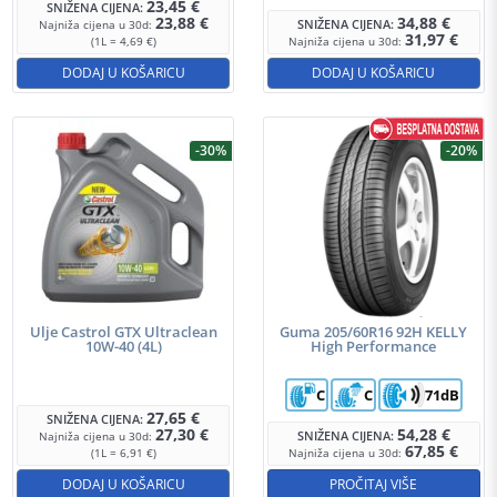
23,45
€
SNIŽENA CIJENA:
23,88
€
34,88
€
SNIŽENA CIJENA:
Najniža cijena u 30d:
31,97
€
(1L = 4,69 €)
Najniža cijena u 30d:
DODAJ U KOŠARICU
DODAJ U KOŠARICU
-30%
-20%
Ulje Castrol GTX Ultraclean
Guma 205/60R16 92H KELLY
10W-40 (4L)
High Performance
C
C
71dB
27,65
€
SNIŽENA CIJENA:
27,30
€
54,28
€
SNIŽENA CIJENA:
Najniža cijena u 30d:
67,85
€
(1L = 6,91 €)
Najniža cijena u 30d:
DODAJ U KOŠARICU
PROČITAJ VIŠE