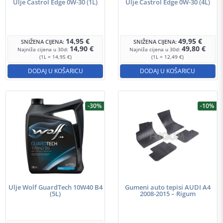
Ulje Castrol Edge 0W-30 (1L)
Ulje Castrol Edge 0W-30 (4L)
14,95
€
49,95
€
SNIŽENA CIJENA:
SNIŽENA CIJENA:
14,90
€
49,80
€
Najniža cijena u 30d:
Najniža cijena u 30d:
(1L = 14,95 €)
(1L = 12,49 €)
DODAJ U KOŠARICU
DODAJ U KOŠARICU
-30%
-10%
Ulje Wolf GuardTech 10W40 B4
Gumeni auto tepisi AUDI A4
(5L)
2008-2015 – Rigum