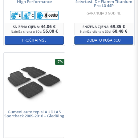
High Performance
četvrtasti D+ Fiamm Titanium
Pro L0 44P
GARANCIJA 3 GODINE
E
C
68dB
44,06
€
69,35
€
SNIŽENA CIJENA:
SNIŽENA CIJENA:
55,08
€
68,48
€
Najniža cijena u 30d:
Najniža cijena u 30d:
PROČITAJ VIŠE
DODAJ U KOŠARICU
-7%
Gumeni auto tepisi AUDI A5
Sportback 2009-2016 – GledRing