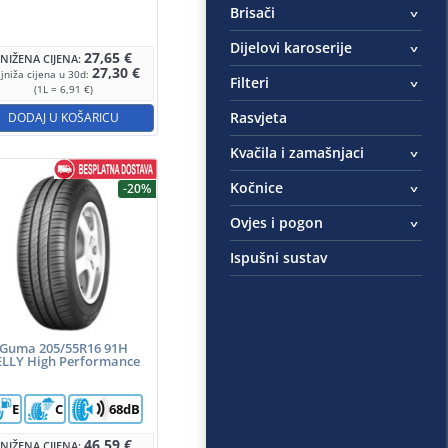
Brisači
Dijelovi karoserije
27,65
€
SNIŽENA CIJENA:
27,30
€
jniža cijena u 30d:
Filteri
(1L = 6,91 €)
Rasvjeta
DODAJ U KOŠARICU
Kvačila i zamašnjaci
Kočnice
-20%
Ovjes i pogon
Ispušni sustav
Guma 205/55R16 91H
ELLY High Performance
E
C
68dB
46,59
€
SNIŽENA CIJENA: