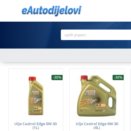
Search
for:
-30%
-30%
Ulje Castrol Edge 0W-30
Ulje Castrol Edge 0W-30
(1L)
(4L)