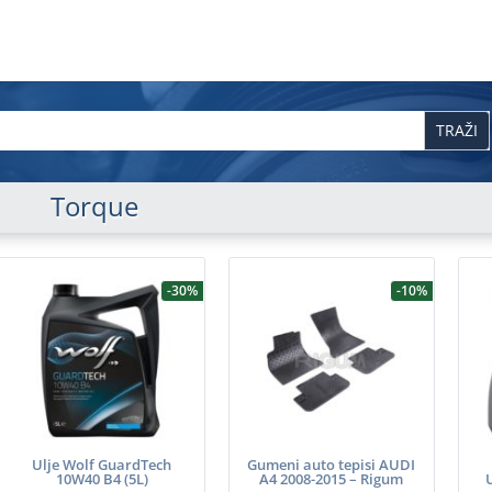
Torque
-30%
-10%
Ulje Wolf GuardTech
Gumeni auto tepisi AUDI
10W40 B4 (5L)
A4 2008-2015 – Rigum