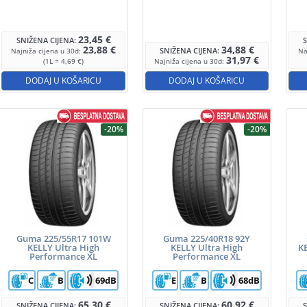
23,45
€
SNIŽENA CIJENA:
23,88
€
34,88
€
SNIŽENA CIJENA:
Najniža cijena u 30d:
Na
31,97
€
(1L = 4,69 €)
Najniža cijena u 30d:
DODAJ U KOŠARICU
DODAJ U KOŠARICU
-20%
-20%
Guma 225/55R17 101W
Guma 225/40R18 92Y
KELLY Ultra High
KELLY Ultra High
K
Performance XL
Performance XL
C
B
69dB
E
B
68dB
65,30
€
60,92
€
SNIŽENA CIJENA:
SNIŽENA CIJENA: