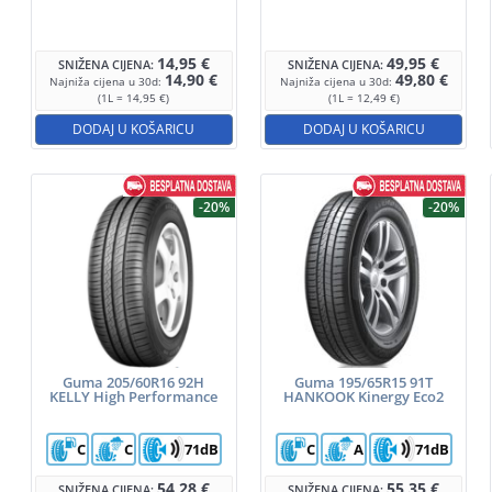
14,95
€
49,95
€
SNIŽENA CIJENA:
SNIŽENA CIJENA:
14,90
€
49,80
€
Najniža cijena u 30d:
Najniža cijena u 30d:
(1L = 14,95 €)
(1L = 12,49 €)
DODAJ U KOŠARICU
DODAJ U KOŠARICU
-20%
-20%
Guma 205/60R16 92H
Guma 195/65R15 91T
KELLY High Performance
HANKOOK Kinergy Eco2
C
C
71dB
C
A
71dB
54,28
€
55,35
€
SNIŽENA CIJENA:
SNIŽENA CIJENA: