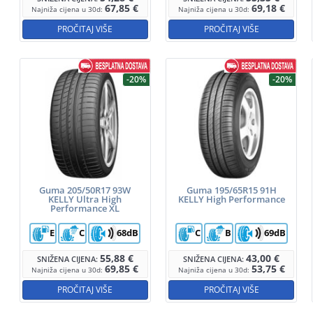
67,85
€
69,18
€
Najniža cijena u 30d:
Najniža cijena u 30d:
PROČITAJ VIŠE
PROČITAJ VIŠE
-20%
-20%
Guma 205/50R17 93W
Guma 195/65R15 91H
KELLY Ultra High
KELLY High Performance
Performance XL
E
C
68dB
C
B
69dB
55,88
€
43,00
€
SNIŽENA CIJENA:
SNIŽENA CIJENA:
69,85
€
53,75
€
Najniža cijena u 30d:
Najniža cijena u 30d:
PROČITAJ VIŠE
PROČITAJ VIŠE