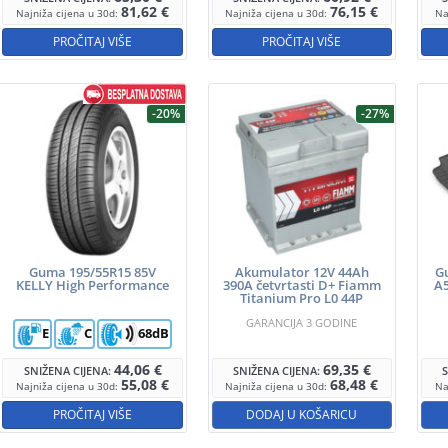
81,62
€
76,15
€
Najniža cijena u 30d:
Najniža cijena u 30d:
Na
PROČITAJ VIŠE
PROČITAJ VIŠE
-20%
-27%
Guma 195/55R15 85V
Akumulator 12V 44Ah
G
KELLY High Performance
390A četvrtasti D+ Fiamm
A5
Titanium Pro L0 44P
GARANCIJA 3 GODINE
E
C
68dB
44,06
€
69,35
€
SNIŽENA CIJENA:
SNIŽENA CIJENA:
55,08
€
68,48
€
Najniža cijena u 30d:
Najniža cijena u 30d:
Na
PROČITAJ VIŠE
DODAJ U KOŠARICU