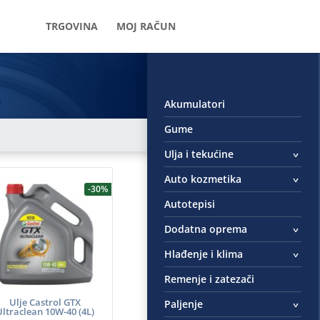
TRGOVINA
MOJ RAČUN
Akumulatori
Gume
Ulja i tekućine
Auto kozmetika
-30%
Autotepisi
Dodatna oprema
Hlađenje i klima
Remenje i zatezači
Ulje Castrol GTX
Paljenje
Ultraclean 10W-40 (4L)