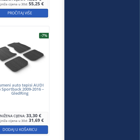
55,25
€
jniža cijena u 30d:
PROČITAJ VIŠE
-7%
umeni auto tepisi AUDI
 Sportback 2009-2016 –
GledRing
33,30
€
SNIŽENA CIJENA:
31,69
€
jniža cijena u 30d:
DODAJ U KOŠARICU