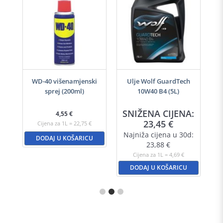
-40
WD-40 višenamjenski
Ulje Wolf GuardTech
Ulj
sprej (200ml)
10W40 B4 (5L)
A:
SNIŽENA CIJENA:
S
4,55
€
23,45
€
Cijena za 1L = 22,75 €
d:
Najniža cijena u 30d:
N
DODAJ U KOŠARICU
23,88
€
Cijena za 1L = 4,69 €
DODAJ U KOŠARICU