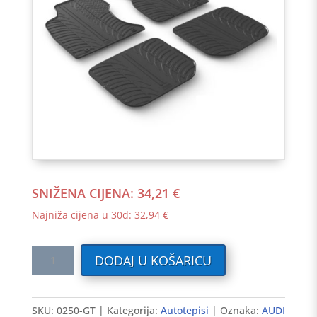
SNIŽENA CIJENA:
34,21
€
Najniža cijena u 30d:
32,94
€
Gumeni
DODAJ U KOŠARICU
auto
tepisi
AUDI
SKU:
0250-GT
Kategorija:
Autotepisi
Oznaka:
AUDI