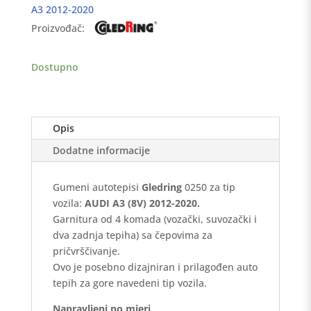
A3
A3 2012-2020
(8V)
Proizvođač:
2012-
2020
-
Dostupno
GledRing
količina
Opis
Dodatne informacije
Gumeni autotepisi
Gledring
0250 za tip
vozila:
AUDI A3 (8V) 2012-2020.
Garnitura od 4 komada (vozački, suvozački i
dva zadnja tepiha) sa čepovima za
pričvrščivanje.
Ovo je posebno dizajniran i prilagođen auto
tepih za gore navedeni tip vozila.
Napravljeni po mjeri