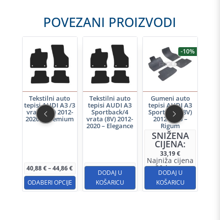
POVEZANI PROIZVODI
-10%
auto
Tekstilni auto
Tekstilni auto
Gumeni auto
K
I A3
tepisi AUDI A3 /3
tepisi AUDI A3
tepisi AUDI A3
prtl
k/4
vrata (8V) 2012-
Sportback/4
Sportback (8V)
A3 (8
2012-
2020 – Premium
vrata (8V) 2012-
2012-2020 –
(5 v
fort
2020 – Elegance
Rigum
dno
Ovaj
reze
SNIŽENA
S
CIJENA:
C
proizvod
33,19
€
ima
Najniža cijena
Naj
u 30d:
u 
Raspon
40,88
€
–
44,86
€
34,90
€
31,03
€
više
U
DODAJ U
DODAJ U
cijena:
od
varijanti.
CU
ODABERI OPCIJE
KOŠARICU
KOŠARICU
K
40,88 €
Opcije
do
44,86 €
se