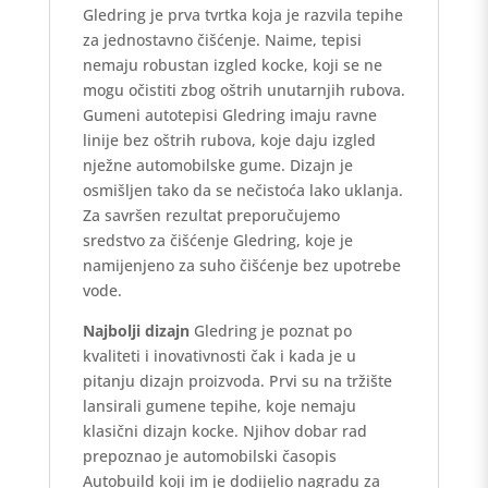
Gledring je prva tvrtka koja je razvila tepihe
za jednostavno čišćenje. Naime, tepisi
nemaju robustan izgled kocke, koji se ne
mogu očistiti zbog oštrih unutarnjih rubova.
Gumeni autotepisi Gledring imaju ravne
linije bez oštrih rubova, koje daju izgled
nježne automobilske gume. Dizajn je
osmišljen tako da se nečistoća lako uklanja.
Za savršen rezultat preporučujemo
sredstvo za čišćenje Gledring, koje je
namijenjeno za suho čišćenje bez upotrebe
vode.
Najbolji dizajn
Gledring je poznat po
kvaliteti i inovativnosti čak i kada je u
pitanju dizajn proizvoda. Prvi su na tržište
lansirali gumene tepihe, koje nemaju
klasični dizajn kocke. Njihov dobar rad
prepoznao je automobilski časopis
Autobuild koji im je dodijelio nagradu za