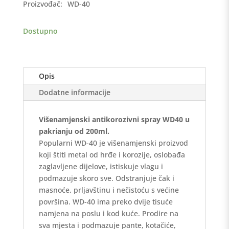
Proizvođač:
WD-40
količina
Dostupno
Opis
Dodatne informacije
Višenamjenski antikorozivni spray WD40 u
pakrianju od 200ml.
Popularni WD-40 je višenamjenski proizvod
koji štiti metal od hrđe i korozije, oslobađa
zaglavljene dijelove, istiskuje vlagu i
podmazuje skoro sve. Odstranjuje čak i
masnoće, prljavštinu i nečistoću s većine
površina. WD-40 ima preko dvije tisuće
namjena na poslu i kod kuće. Prodire na
sva mjesta i podmazuje pante, kotačiće,