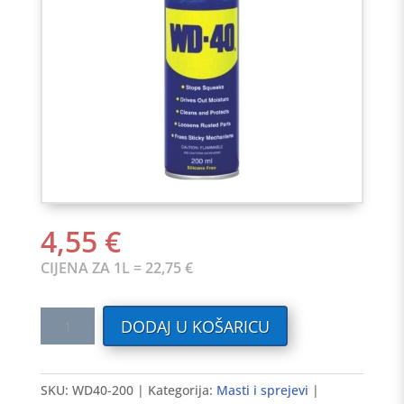
4,55
€
CIJENA ZA 1L = 22,75 €
WD-
DODAJ U KOŠARICU
40
višenamjenski
sprej
SKU:
WD40-200
Kategorija:
Masti i sprejevi
(200ml)