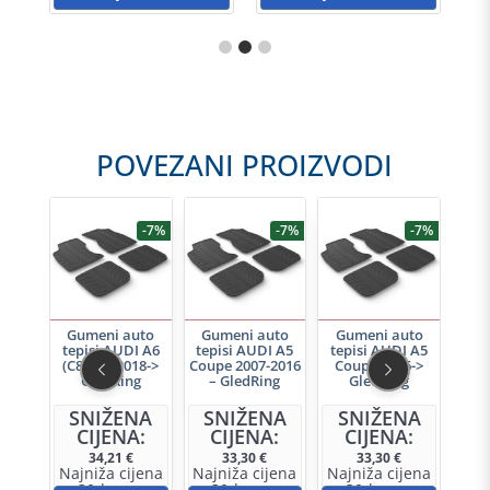
POVEZANI PROIZVODI
-7%
-7%
-7%
-7%
uto
Gumeni auto
Gumeni auto
Gumeni auto
Guma
I A5
tepisi AUDI A6
tepisi AUDI A5
tepisi AUDI A5
93W 
016->
(C8, 4A) 2018->
Coupe 2007-2016
Coupe 2016->
g
GledRing
– GledRing
GledRing
Perf
NA
SNIŽENA
SNIŽENA
SNIŽENA
S
A:
CIJENA:
CIJENA:
CIJENA:
C
E
34,21
€
33,30
€
33,30
€
jena
Najniža cijena
Najniža cijena
Najniža cijena
Naj
u 30d:
u 30d:
u 30d:
u 