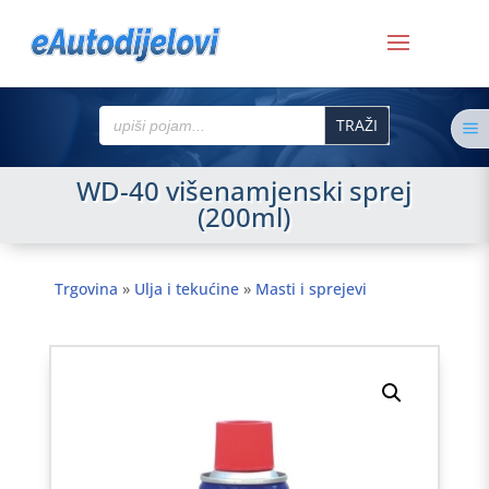
Search
a
for:
WD-40 višenamjenski sprej
(200ml)
Trgovina
»
Ulja i tekućine
»
Masti i sprejevi