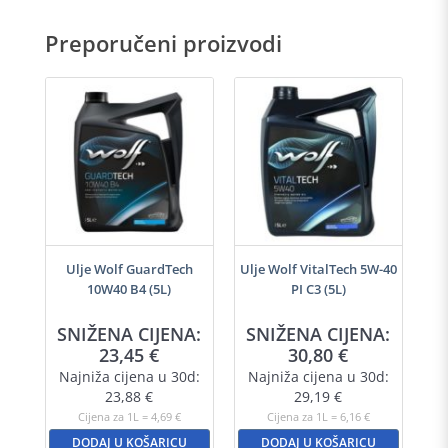
Preporučeni proizvodi
i
Ulje Wolf GuardTech
Ulje Wolf VitalTech 5W-40
10W40 B4 (5L)
PI C3 (5L)
SNIŽENA CIJENA:
SNIŽENA CIJENA:
23,45
€
30,80
€
Najniža cijena u 30d:
Najniža cijena u 30d:
23,88
€
29,19
€
Cijena za 1L = 4,69 €
Cijena za 1L = 6,16 €
DODAJ U KOŠARICU
DODAJ U KOŠARICU