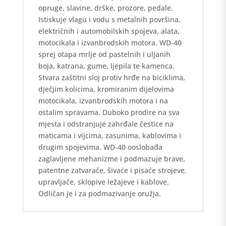
opruge, slavine, drške, prozore, pedale.
Istiskuje vlagu i vodu s metalnih površina,
električnih i automobilskih spojeva, alata,
motocikala i izvanbrodskih motora. WD-40
sprej otapa mrlje od pastelnih i uljanih
boja, katrana, gume, ljepila te kamenca.
Stvara zaštitni sloj protiv hrđe na biciklima,
dječjim kolicima, kromiranim dijelovima
motocikala, izvanbrodskih motora i na
ostalim spravama. Duboko prodire na sva
mjesta i odstranjuje zahrđale čestice na
maticama i vijcima, zasunima, kablovima i
drugim spojevima. WD-40 ooslobađa
zaglavljene mehanizme i podmazuje brave,
patentne zatvarače, šivaće i pisaće strojeve,
upravljače, sklopive ležajeve i kablove.
Odličan je i za podmazivanje oružja.