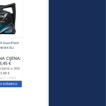
lf GuardTech
0 B4 (5L)
NA CIJENA:
3,45
€
cijena u 30d:
3,88
€
za 1L = 4,69 €
 U KOŠARICU