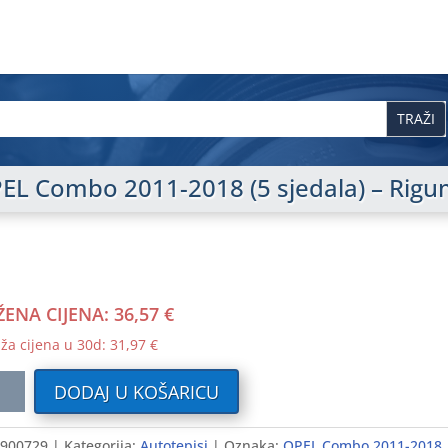
PEL Combo 2011-2018 (5 sjedala) – Rig
ŽENA CIJENA:
36,57
€
ža cijena u 30d:
31,97
€
ni
DODAJ U KOŠARICU
i
900729
Kategorija:
Autotepisi
Oznaka:
OPEL Combo 2011-2018