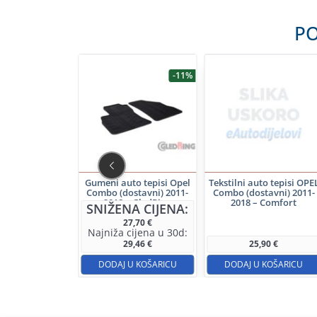
PO
-11%
auto tepisi OPEL
Gumeni auto tepisi Opel
Tekstilni auto tepisi OPE
ostavni) 2011-
Combo (dostavni) 2011-
Combo (dostavni) 2011-
 – Elegance
2018 – GledRing
2018 – Comfort
SNIŽENA CIJENA:
27,70
€
Najniža cijena u 30d:
34,90
€
29,46
€
25,90
€
 U KOŠARICU
DODAJ U KOŠARICU
DODAJ U KOŠARICU