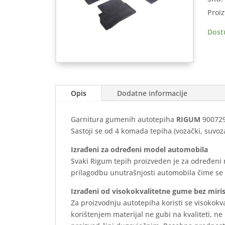
OPEL
Proiz
Com
2011
Dost
2018
(5
sjeda
-
Rigu
Opis
Dodatne informacije
količ
Garnitura gumenih autotepiha
RIGUM
900729 
Sastoji se od 4 komada tepiha (vozački, suvoz
Izrađeni za određeni model automobila
Svaki Rigum tepih proizveden je za određeni
prilagodbu unutrašnjosti automobila čime se o
Izrađeni od visokokvalitetne gume bez miri
Za proizvodnju autotepiha koristi se visokokv
korištenjem materijal ne gubi na kvaliteti, ne 