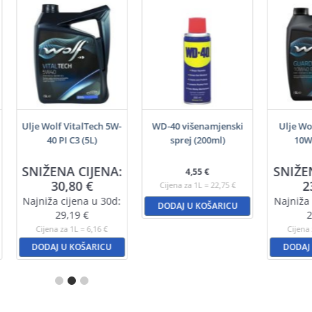
Ulje Wolf VitalTech 5W-
WD-40 višenamjenski
Ulje Wo
40 PI C3 (5L)
sprej (200ml)
10W4
SNIŽENA CIJENA:
SNIŽE
4,55
€
30,80
€
2
Cijena za 1L = 22,75 €
Najniža cijena u 30d:
Najniža 
DODAJ U KOŠARICU
29,19
€
2
Cijena za 1L = 6,16 €
Cijena 
DODAJ U KOŠARICU
DODAJ