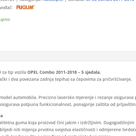
vođač:
bo
-
upno
la)
m
ina
za tip vozila
OPEL Combo 2011-2018 – 5 sjedala.
ački i dva povezana zadnja tepiha) sa čepovima za pričvršćivanje.
 model automobila. Precizno lasersko mjerenje i rezanje osigurava
sigurava potpuna funkicionalnost, ponajprije zaštita od prljavštin
sa
alitetna guma koja proizvod čini jakim i izdržljivim. Dugogodišnjim
blijedi niti mijenja prvotna svojstva elastičnosti i odmjerene tvrdoć