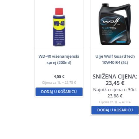
 VitalTech 5W-
WD-40 višenamjenski
Ulje Wolf GuardTech
I C3 (5L)
sprej (200ml)
10W40 B4 (5L)
A CIJENA:
SNIŽENA CIJENA:
4,55
€
,80
€
23,45
€
Cijena za 1L = 22,75 €
ijena u 30d:
Najniža cijena u 30d:
DODAJ U KOŠARICU
9,19
€
23,88
€
a 1L = 6,16 €
Cijena za 1L = 4,69 €
U KOŠARICU
DODAJ U KOŠARICU