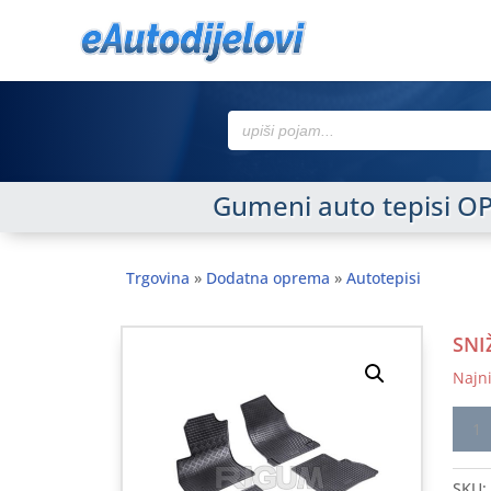
Search
for:
Gumeni auto tepisi O
Trgovina
»
Dodatna oprema
»
Autotepisi
SNI
Najni
Gume
auto
tepis
SKU: