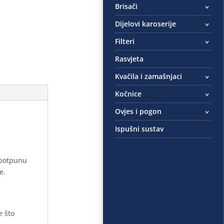
Brisači
Dijelovi karoserije
Filteri
Rasvjeta
Kvačila i zamašnjaci
Kočnice
Ovjes i pogon
Ispušni sustav
 potpunu
e.
e što