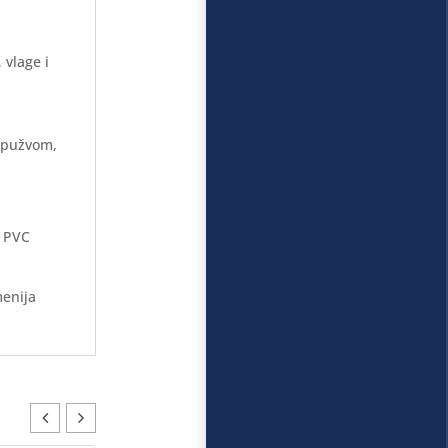
 vlage i
 spužvom,
e PVC
menija