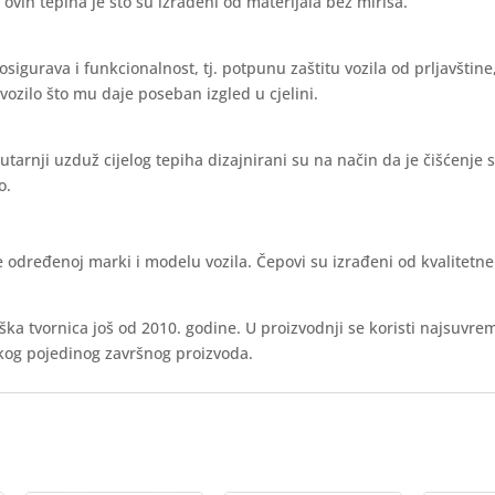
vih tepiha je što su izrađeni od materijala bez mirisa.
sigurava i funkcionalnost, tj. potpunu zaštitu vozila od prljavštine,
 vozilo što mu daje poseban izgled u cjelini.
utarnji uzduž cijelog tepiha dizajnirani su na način da je čišćenje
ko.
e određenoj marki i modelu vozila. Čepovi su izrađeni od kvalitetn
a tvornica još od 2010. godine. U proizvodnji se koristi najsuvre
akog pojedinog završnog proizvoda.