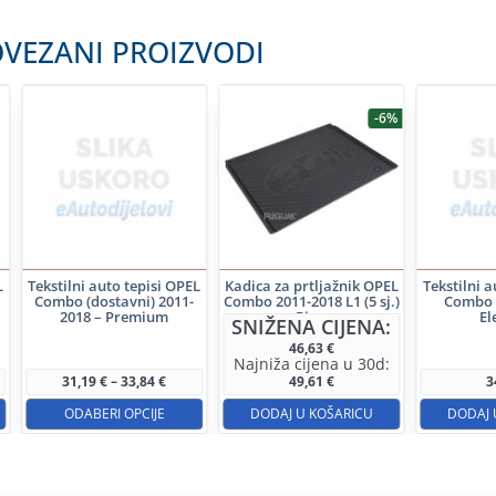
VEZANI PROIZVODI
-6%
L
Tekstilni auto tepisi OPEL
Kadica za prtljažnik OPEL
Tekstilni a
Combo (dostavni) 2011-
Combo 2011-2018 L1 (5 sj.)
Combo 
2018 – Premium
– Rigum
El
SNIŽENA CIJENA:
Ovaj
46,63
€
Najniža cijena u 30d:
proizvod
Raspon
31,19
€
–
33,84
€
49,61
€
3
cijena:
ima
od
ODABERI OPCIJE
DODAJ U KOŠARICU
DODAJ 
31,19 €
više
do
33,84 €
varijanti.
Opcije