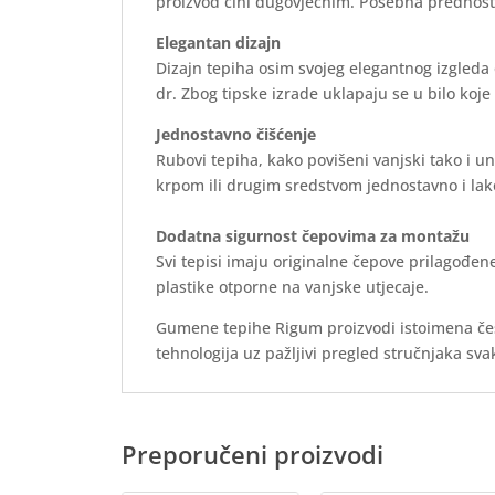
proizvod čini dugovječnim. Posebna prednost o
Elegantan dizajn
Dizajn tepiha osim svojeg elegantnog izgleda o
dr. Zbog tipske izrade uklapaju se u bilo koje
Jednostavno čišćenje
Rubovi tepiha, kako povišeni vanjski tako i un
krpom ili drugim sredstvom jednostavno i la
Dodatna sigurnost čepovima za montažu
Svi tepisi imaju originalne čepove prilagođen
plastike otporne na vanjske utjecaje.
Gumene tepihe Rigum proizvodi istoimena češk
tehnologija uz pažljivi pregled stručnjaka sv
Preporučeni proizvodi