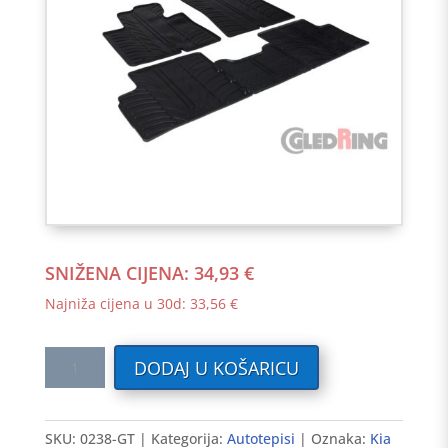
SNIŽENA CIJENA:
34,93
€
Najniža cijena u 30d:
33,56
€
Gumeni
DODAJ U KOŠARICU
auto
tepisi
KIA
SKU:
0238-GT
Kategorija:
Autotepisi
Oznaka:
Kia