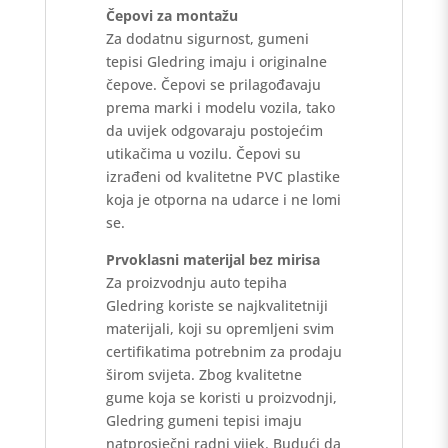
Čepovi za montažu
Za dodatnu sigurnost, gumeni
tepisi Gledring imaju i originalne
čepove. Čepovi se prilagođavaju
prema marki i modelu vozila, tako
da uvijek odgovaraju postojećim
utikačima u vozilu. Čepovi su
izrađeni od kvalitetne PVC plastike
koja je otporna na udarce i ne lomi
se.
Prvoklasni materijal bez mirisa
Za proizvodnju auto tepiha
Gledring koriste se najkvalitetniji
materijali, koji su opremljeni svim
certifikatima potrebnim za prodaju
širom svijeta. Zbog kvalitetne
gume koja se koristi u proizvodnji,
Gledring gumeni tepisi imaju
natprosječni radni vijek. Budući da