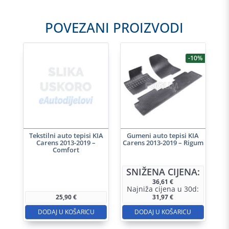
POVEZANI PROIZVODI
-10%
Tekstilni auto tepisi KIA
Gumeni auto tepisi KIA
Carens 2013-2019 –
Carens 2013-2019 – Rigum
Comfort
SNIŽENA CIJENA:
36,61
€
Najniža cijena u 30d:
25,90
€
31,97
€
DODAJ U KOŠARICU
DODAJ U KOŠARICU