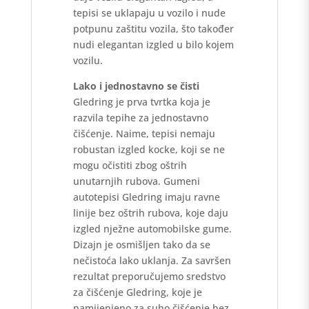
tepisi se uklapaju u vozilo i nude
potpunu zaštitu vozila, što također
nudi elegantan izgled u bilo kojem
vozilu.
Lako i jednostavno se čisti
Gledring je prva tvrtka koja je
razvila tepihe za jednostavno
čišćenje. Naime, tepisi nemaju
robustan izgled kocke, koji se ne
mogu očistiti zbog oštrih
unutarnjih rubova. Gumeni
autotepisi Gledring imaju ravne
linije bez oštrih rubova, koje daju
izgled nježne automobilske gume.
Dizajn je osmišljen tako da se
nečistoća lako uklanja. Za savršen
rezultat preporučujemo sredstvo
za čišćenje Gledring, koje je
namijenjeno za suho čišćenje bez