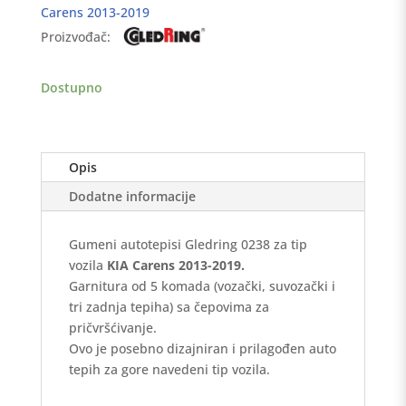
Carens
Carens 2013-2019
2013-
Proizvođač:
2019
-
GledRing
Dostupno
količina
Opis
Dodatne informacije
Gumeni autotepisi Gledring 0238 za tip
vozila
KIA Carens 2013-2019.
Garnitura od 5 komada (vozački, suvozački i
tri zadnja tepiha) sa čepovima za
pričvršćivanje.
Ovo je posebno dizajniran i prilagođen auto
tepih za gore navedeni tip vozila.