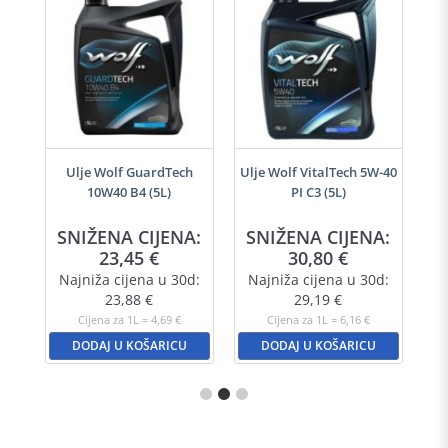
i
Ulje Wolf GuardTech
Ulje Wolf VitalTech 5W-40
10W40 B4 (5L)
PI C3 (5L)
SNIŽENA CIJENA:
SNIŽENA CIJENA:
23,45
€
30,80
€
Najniža cijena u 30d:
Najniža cijena u 30d:
23,88
€
29,19
€
Cijena za 1L = 4,69 €
Cijena za 1L = 6,16 €
DODAJ U KOŠARICU
DODAJ U KOŠARICU