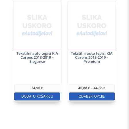
Tekstilni auto tepisi KIA
Tekstilni auto tepisi KIA
Carens 2013-2019 –
Carens 2013-2019 –
Elegance
Premium
Ovaj
proizvod
ima
Raspon
34,90
€
40,88
€
–
44,86
€
više
cijena:
od
DODAJ U KOŠARICU
ODABERI OPCIJE
varijanti.
40,88 €
do
Opcije
44,86 €
se
mogu
odabrati