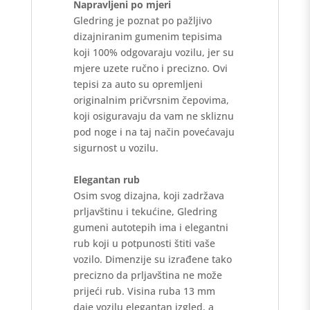
Napravljeni po mjeri
Gledring je poznat po pažljivo
dizajniranim gumenim tepisima
koji 100% odgovaraju vozilu, jer su
mjere uzete ručno i precizno. Ovi
tepisi za auto su opremljeni
originalnim pričvrsnim čepovima,
koji osiguravaju da vam ne skliznu
pod noge i na taj način povećavaju
sigurnost u vozilu.
Elegantan rub
Osim svog dizajna, koji zadržava
prljavštinu i tekućine, Gledring
gumeni autotepih ima i elegantni
rub koji u potpunosti štiti vaše
vozilo. Dimenzije su izrađene tako
precizno da prljavština ne može
prijeći rub. Visina ruba 13 mm
daje vozilu elegantan izgled, a