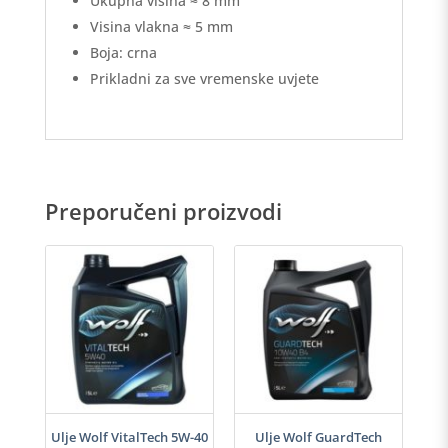
Ukupna visina ≈ 8 mm
Visina vlakna ≈ 5 mm
Boja: crna
Prikladni za sve vremenske uvjete
Preporučeni proizvodi
i
Ulje Wolf VitalTech 5W-40
Ulje Wolf GuardTech