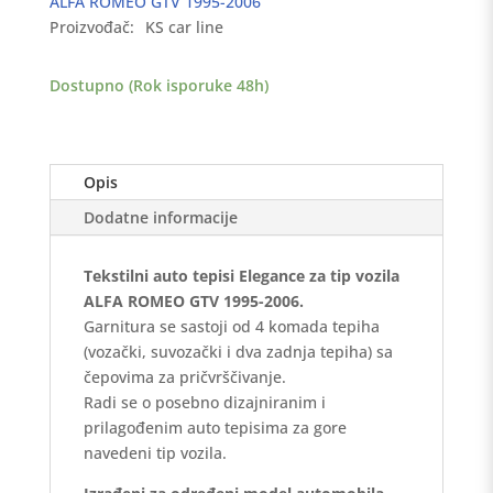
ALFA ROMEO GTV 1995-2006
GTV
Proizvođač:
KS car line
1995-
2006
Dostupno (Rok isporuke 48h)
-
Elegance
količina
Opis
Dodatne informacije
Tekstilni auto tepisi Elegance za tip vozila
ALFA ROMEO GTV 1995-2006.
Garnitura se sastoji od 4 komada tepiha
(vozački, suvozački i dva zadnja tepiha) sa
čepovima za pričvrščivanje.
Radi se o posebno dizajniranim i
prilagođenim auto tepisima za gore
navedeni tip vozila.