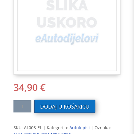
34,90
€
Tekstilni
DODAJ U KOŠARICU
auto
tepisi
ALFA
SKU:
AL003-EL
Kategorija:
Autotepisi
Oznaka:
ROMEO