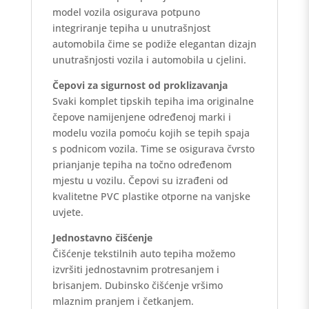
model vozila osigurava potpuno
integriranje tepiha u unutrašnjost
automobila čime se podiže elegantan dizajn
unutrašnjosti vozila i automobila u cjelini.
Čepovi za sigurnost od proklizavanja
Svaki komplet tipskih tepiha ima originalne
čepove namijenjene određenoj marki i
modelu vozila pomoću kojih se tepih spaja
s podnicom vozila. Time se osigurava čvrsto
prianjanje tepiha na točno određenom
mjestu u vozilu. Čepovi su izrađeni od
kvalitetne PVC plastike otporne na vanjske
uvjete.
Jednostavno čišćenje
Čišćenje tekstilnih auto tepiha možemo
izvršiti jednostavnim protresanjem i
brisanjem. Dubinsko čišćenje vršimo
mlaznim pranjem i četkanjem.