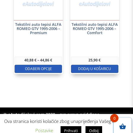
Tekstilni auto tepisi ALFA
Tekstilni auto tepisi ALFA
ROMEO GTV 1995-2006 –
ROMEO GTV 1995-2006 –
Premium
Comfort
Ovaj
proizvod
ima
Raspon
40,88
€
–
44,86
€
25,90
€
više
cijena:
od
ODABERI OPCIJE
DODAJ U KOŠARICU
varijanti.
40,88 €
do
Opcije
44,86 €
se
mogu
odabrati
na
© eAutodijelovi.com 2020 – sva prava pridržana
stranici
0
Ova stranica koristi kolačiće zbog unaprijeđenja Vašeg iskustva.
proizvoda
Postavke
Prihvati
Odbij