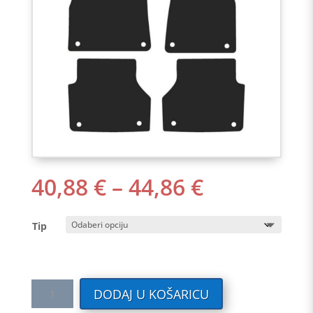
RASPON
40,88
€
–
44,86
€
CIJENA:
OD
Tip
40,88 €
DO
44,86 €
Tekstilni
DODAJ U KOŠARICU
auto