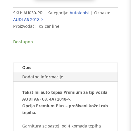
tepisi
AUDI
SKU:
AU030-PR
Kategorija:
Autotepisi
Oznaka:
A6
AUDI A6 2018->
(C8,
Proizvođač:
KS car line
4A)
2018-
Dostupno
>
Premium
količina
Opis
Dodatne informacije
Tekstilni auto tepisi Premium za tip vozila
AUDI A6 (C8, 4A) 2018->.
Opcija Premium Plus – prošiveni kožni rub
tepiha.
Garnitura se sastoji od 4 komada tepiha