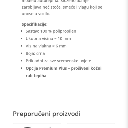
modelu autotepiha. Složeno tkanje
zarobljava nečistoće, smeće i vlagu koji se
unose u vozilo.
Specifikacije:
Sastav: 100 % polipropilen
Ukupna visina ≈ 10 mm
Visina vlakna ≈ 6 mm
Boja: crna
Prikladni za sve vremenske uvjete
Opcija Premium Plus – prošiveni kožni
rub tepiha
Preporučeni proizvodi