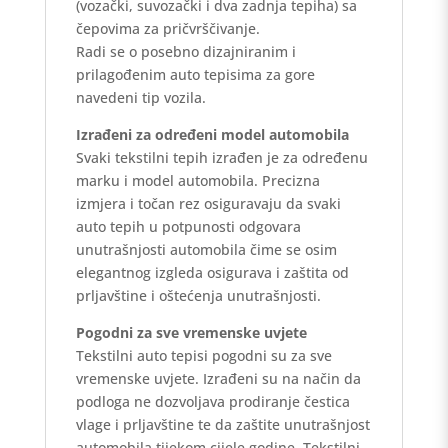
(vozački, suvozački i dva zadnja tepiha) sa
čepovima za pričvrščivanje.
Radi se o posebno dizajniranim i
prilagođenim auto tepisima za gore
navedeni tip vozila.
Izrađeni za određeni model automobila
Svaki tekstilni tepih izrađen je za određenu
marku i model automobila. Precizna
izmjera i točan rez osiguravaju da svaki
auto tepih u potpunosti odgovara
unutrašnjosti automobila čime se osim
elegantnog izgleda osigurava i zaštita od
prljavštine i oštećenja unutrašnjosti.
Pogodni za sve vremenske uvjete
Tekstilni auto tepisi pogodni su za sve
vremenske uvjete. Izrađeni su na način da
podloga ne dozvoljava prodiranje čestica
vlage i prljavštine te da zaštite unutrašnjost
automobila tijekom cijele godine. Tekstilni