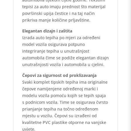
tepisi za auto imaju prednost što materijal
površinski upija čestice i na taj način
prikriva manje količine prljavštine.
Elegantan dizajn i zaštita
Izrada auto tepiha po mjeri za određeni
model vozila osigurava potpuno
integriranje tepiha u unutrašnjost
automobila čime se podiže elegantan dizajn
unutrašnjosti vozila i automobila u cjelini.
Čepovi za sigurnost od proklizavanja
Svaki komplet tipskih tepiha ima originalne
čepove namijenjene određenoj marki i
modelu vozila pomoću kojih se tepih spaja
s podnicom vozila. Time se osigurava čvrsto
prianjanje tepiha na točno određenom
mjestu u vozilu. Čepovi su izrađeni od
kvalitetne PVC plastike otporne na vanjske
uvjete.