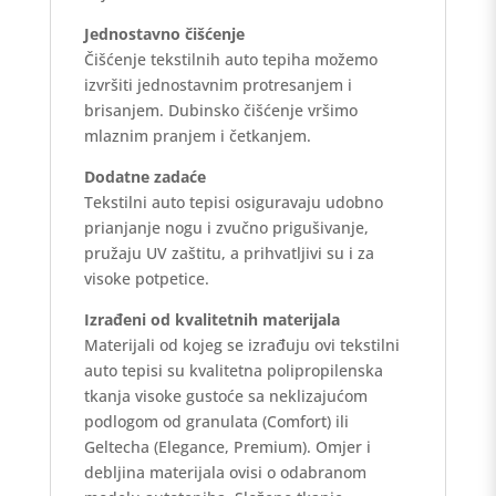
Jednostavno čišćenje
Čišćenje tekstilnih auto tepiha možemo
izvršiti jednostavnim protresanjem i
brisanjem. Dubinsko čišćenje vršimo
mlaznim pranjem i četkanjem.
Dodatne zadaće
Tekstilni auto tepisi osiguravaju udobno
prianjanje nogu i zvučno prigušivanje,
pružaju UV zaštitu, a prihvatljivi su i za
visoke potpetice.
Izrađeni od kvalitetnih materijala
Materijali od kojeg se izrađuju ovi tekstilni
auto tepisi su kvalitetna polipropilenska
tkanja visoke gustoće sa neklizajućom
podlogom od granulata (Comfort) ili
Geltecha (Elegance, Premium). Omjer i
debljina materijala ovisi o odabranom