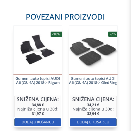
POVEZANI PROIZVODI
-10%
-7%
Gumeni auto tepisi AUDI
Gumeni auto tepisi AUDI
A6 (C8, 4A) 2018-> Rigum
A6 (C8, 4A) 2018-> GledRing
SNIŽENA CIJENA:
SNIŽENA CIJENA:
34,88
€
34,21
€
Najniža cijena u 30d:
Najniža cijena u 30d:
31,97
€
32,94
€
DODAJ U KOŠARICU
DODAJ U KOŠARICU