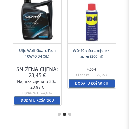
-40
Ulje Wolf GuardTech
WD-40 višenamjenski
Ulj
10W40 B4 (5L)
sprej (200ml)
A:
SNIŽENA CIJENA:
S
4,55
€
23,45
€
Cijena za 1L = 22,75 €
d:
Najniža cijena u 30d:
N
DODAJ U KOŠARICU
23,88
€
Cijena za 1L = 4,69 €
DODAJ U KOŠARICU