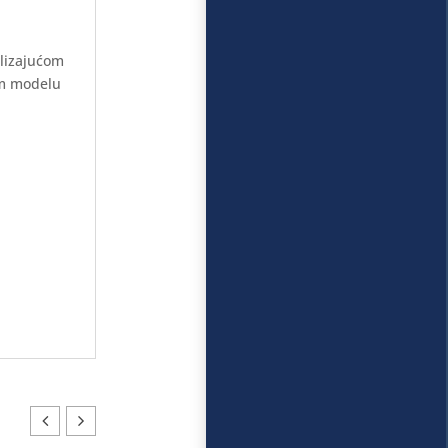
klizajućom
om modelu