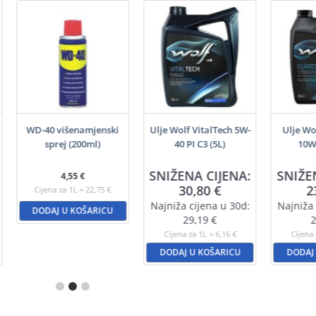
WD-40 višenamjenski
Ulje Wolf VitalTech 5W-
Ulje Wo
sprej (200ml)
40 PI C3 (5L)
10W4
SNIŽENA CIJENA:
SNIŽE
4,55
€
30,80
€
2
Cijena za 1L = 22,75 €
Najniža cijena u 30d:
Najniža 
DODAJ U KOŠARICU
29,19
€
2
Cijena za 1L = 6,16 €
Cijena 
DODAJ U KOŠARICU
DODAJ