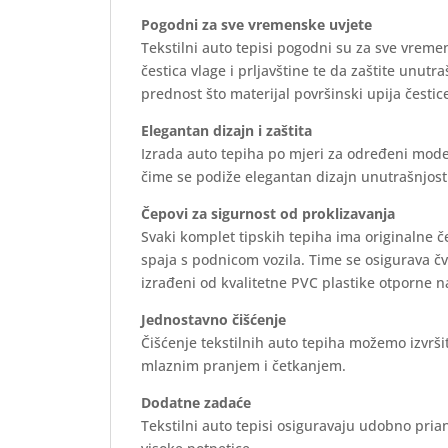
Pogodni za sve vremenske uvjete
Tekstilni auto tepisi pogodni su za sve vreme
čestica vlage i prljavštine te da zaštite unutr
prednost što materijal površinski upija čestice
Elegantan dizajn i zaštita
Izrada auto tepiha po mjeri za određeni mode
čime se podiže elegantan dizajn unutrašnjosti 
Čepovi za sigurnost od proklizavanja
Svaki komplet tipskih tepiha ima originalne 
spaja s podnicom vozila. Time se osigurava č
izrađeni od kvalitetne PVC plastike otporne n
Jednostavno čišćenje
Čišćenje tekstilnih auto tepiha možemo izvrš
mlaznim pranjem i četkanjem.
Dodatne zadaće
Tekstilni auto tepisi osiguravaju udobno prian