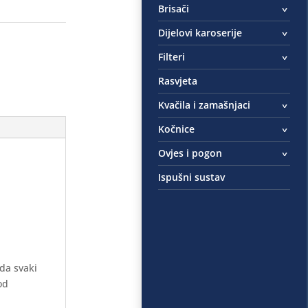
Brisači
Dijelovi karoserije
Filteri
Rasvjeta
Kvačila i zamašnjaci
Kočnice
Ovjes i pogon
Ispušni sustav
 da svaki
od