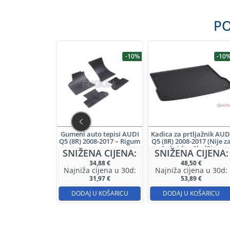
PO
-7%
-10%
-10
to tepisi AUDI
Gumeni auto tepisi AUDI
Kadica za prtljažnik AUD
017 – GledRing
Q5 (8R) 2008-2017 – Rigum
Q5 (8R) 2008-2017 (Nije z
hybrid) – GledRing
NA CIJENA:
SNIŽENA CIJENA:
SNIŽENA CIJENA:
33,30
€
34,88
€
48,50
€
cijena u 30d:
Najniža cijena u 30d:
Najniža cijena u 30d:
31,69
€
31,97
€
53,89
€
 U KOŠARICU
DODAJ U KOŠARICU
DODAJ U KOŠARICU