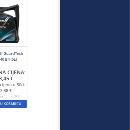
lf GuardTech
0 B4 (5L)
NA CIJENA:
3,45
€
cijena u 30d:
3,88
€
za 1L = 4,69 €
 U KOŠARICU