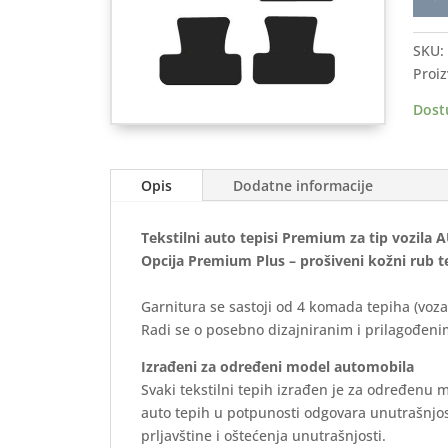
auto
tepis
SKU:
AUDI
Proiz
Q5
2008
Dost
2017
-
Prem
Opis
Dodatne informacije
količ
Tekstilni auto tepisi Premium za tip vozila 
Opcija Premium Plus – prošiveni kožni rub t
Garnitura se sastoji od 4 komada tepiha (voza
Radi se o posebno dizajniranim i prilagođenim
Izrađeni za određeni model automobila
Svaki tekstilni tepih izrađen je za određenu 
auto tepih u potpunosti odgovara unutrašnjos
prljavštine i oštećenja unutrašnjosti.