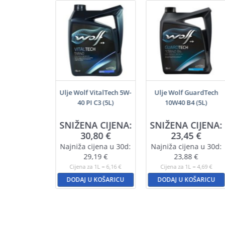
šenamjenski
Ulje Wolf VitalTech 5W-
Ulje Wolf GuardTech
j (200ml)
40 PI C3 (5L)
10W40 B4 (5L)
SNIŽENA CIJENA:
SNIŽENA CIJENA:
,55
€
30,80
€
23,45
€
a 1L = 22,75 €
Najniža cijena u 30d:
Najniža cijena u 30d:
U KOŠARICU
29,19
€
23,88
€
Cijena za 1L = 6,16 €
Cijena za 1L = 4,69 €
DODAJ U KOŠARICU
DODAJ U KOŠARICU