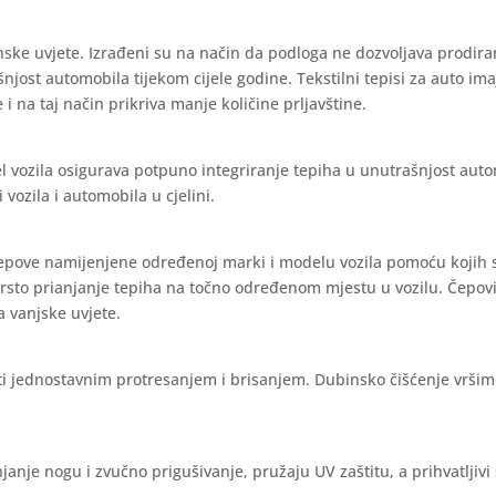
nske uvjete. Izrađeni su na način da podloga ne dozvoljava prodira
ašnjost automobila tijekom cijele godine. Tekstilni tepisi za auto im
 i na taj način prikriva manje količine prljavštine.
l vozila osigurava potpuno integriranje tepiha u unutrašnjost aut
vozila i automobila u cjelini.
čepove namijenjene određenoj marki i modelu vozila pomoću kojih 
vrsto prianjanje tepiha na točno određenom mjestu u vozilu. Čepov
a vanjske uvjete.
iti jednostavnim protresanjem i brisanjem. Dubinsko čišćenje vrši
janje nogu i zvučno prigušivanje, pružaju UV zaštitu, a prihvatljivi 