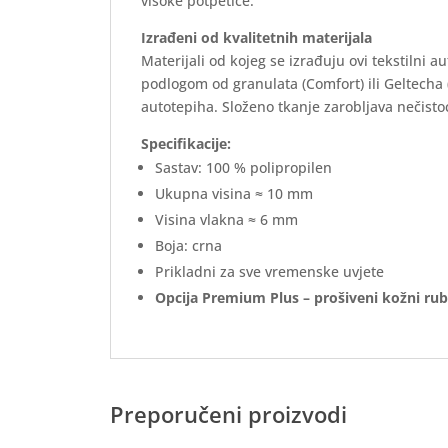
visoke potpetice.
Izrađeni od kvalitetnih materijala
Materijali od kojeg se izrađuju ovi tekstilni 
podlogom od granulata (Comfort) ili Geltecha
autotepiha. Složeno tkanje zarobljava nečistoć
Specifikacije:
Sastav: 100 % polipropilen
Ukupna visina ≈ 10 mm
Visina vlakna ≈ 6 mm
Boja: crna
Prikladni za sve vremenske uvjete
Opcija Premium Plus – prošiveni kožni rub
Preporučeni proizvodi