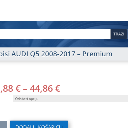
tepisi AUDI Q5 2008-2017 – Premium
RASPON
0,88
€
–
44,86
€
CIJENA:
OD
40,88 €
DO
44,86 €
ilni
DODAJ U KOŠARICU