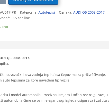
i
AU017-PR
Kategorija:
Autotepisi
Oznaka:
AUDI Q5 2008-2017
vođač:
KS car line
-
upno
ium
ina
AUDI Q5 2008-2017.
epiha.
čki, suvozački i dva zadnja tepiha) sa čepovima za pričvrščivanje.
 auto tepisima za gore navedeni tip vozila.
marku i model automobila. Precizna izmjera i točan rez osiguravaju
ti automobila čime se osim elegantnog izgleda osigurava i zaštita 