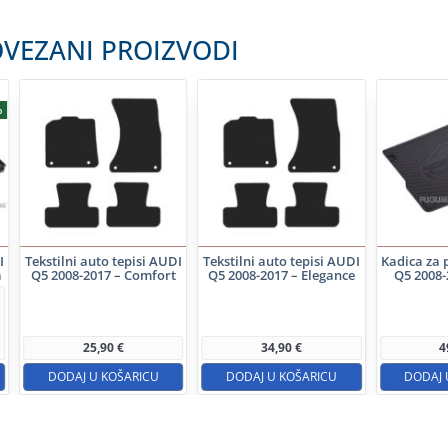
VEZANI PROIZVODI
%
I
Tekstilni auto tepisi AUDI
Tekstilni auto tepisi AUDI
Kadica za 
a
Q5 2008-2017 – Comfort
Q5 2008-2017 – Elegance
Q5 2008-
25,90
€
34,90
€
4
DODAJ U KOŠARICU
DODAJ U KOŠARICU
DODAJ 