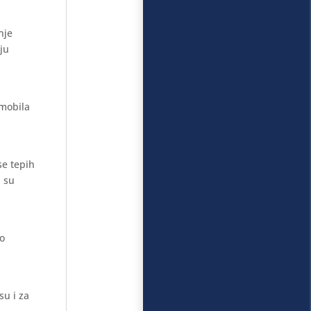
nje
aju
omobila
se tepih
i su
mo
su i za