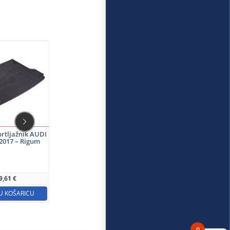
-7%
-10%
prtljažnik AUDI
Gumeni auto tepisi AUDI
Gumeni auto tepisi AUDI
2017 – Rigum
Q5 2008-2017 – GledRing
Q5 (8R) 2008-2017 – Rigum
SNIŽENA CIJENA:
SNIŽENA CIJENA:
33,30
€
34,88
€
Najniža cijena u 30d:
Najniža cijena u 30d:
9,61
€
31,69
€
31,97
€
U KOŠARICU
DODAJ U KOŠARICU
DODAJ U KOŠARICU
0