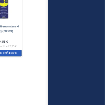
išenamjenski
ej (200ml)
4,55
€
za 1L = 22,75 €
 U KOŠARICU