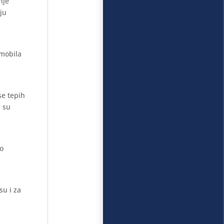
nje
aju
omobila
se tepih
i su
mo
su i za