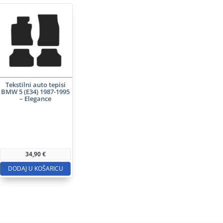
Tekstilni auto tepisi
BMW 5 (E34) 1987-1995
– Elegance
34,90
€
DODAJ U KOŠARICU