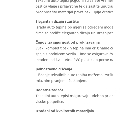
Tekstilni auto tepisi pogodni su za sve vreme
čestica vlage i prljavštine te da zaštite unutr
prednost što materijal površinski upija čestice
Elegantan dizajn i zaštita
Izrada auto tepiha po mjeri za određeni mode
čime se podiže elegantan dizajn unutrašnjosti 
Čepovi za sigurnost od proklizavanja
Svaki komplet tipskih tepiha ima originalne 
spaja s podnicom vozila. Time se osigurava č
izrađeni od kvalitetne PVC plastike otporne n
Jednostavno čišćenje
Čišćenje tekstilnih auto tepiha možemo izvrš
mlaznim pranjem i četkanjem.
Dodatne zadaće
Tekstilni auto tepisi osiguravaju udobno prian
visoke potpetice.
Izrađeni od kvalitetnih materijala