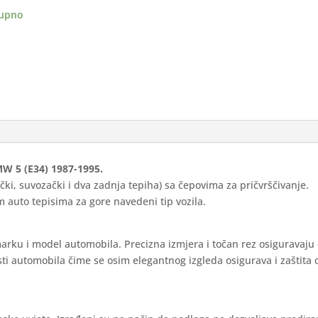
upno
-
ort
ina
BMW 5 (E34) 1987-1995.
čki, suvozački i dva zadnja tepiha) sa čepovima za pričvrščivanje.
 auto tepisima za gore navedeni tip vozila.
marku i model automobila. Precizna izmjera i točan rez osiguravaju
ti automobila čime se osim elegantnog izgleda osigurava i zaštita 