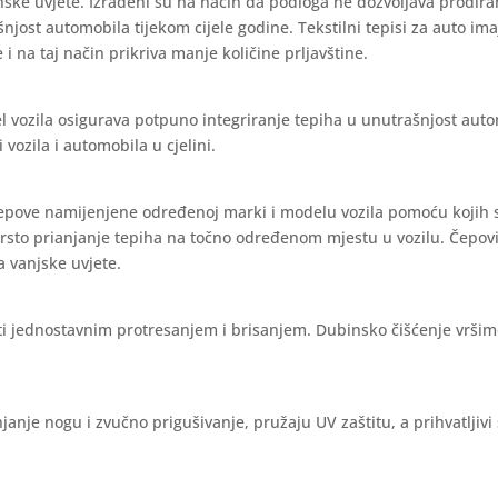
nske uvjete. Izrađeni su na način da podloga ne dozvoljava prodira
ašnjost automobila tijekom cijele godine. Tekstilni tepisi za auto im
 i na taj način prikriva manje količine prljavštine.
l vozila osigurava potpuno integriranje tepiha u unutrašnjost aut
vozila i automobila u cjelini.
čepove namijenjene određenoj marki i modelu vozila pomoću kojih 
vrsto prianjanje tepiha na točno određenom mjestu u vozilu. Čepov
a vanjske uvjete.
iti jednostavnim protresanjem i brisanjem. Dubinsko čišćenje vrši
janje nogu i zvučno prigušivanje, pružaju UV zaštitu, a prihvatljivi 