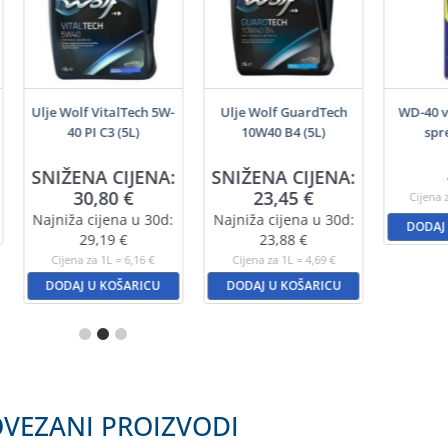
Ulje Wolf VitalTech 5W-
Ulje Wolf GuardTech
WD-40 v
40 PI C3 (5L)
10W40 B4 (5L)
spr
SNIŽENA CIJENA:
SNIŽENA CIJENA:
30,80
€
23,45
€
Cijena 
Najniža cijena u 30d:
Najniža cijena u 30d:
DODAJ
29,19
€
23,88
€
Cijena za 1L = 6,16 €
Cijena za 1L = 4,69 €
DODAJ U KOŠARICU
DODAJ U KOŠARICU
VEZANI PROIZVODI