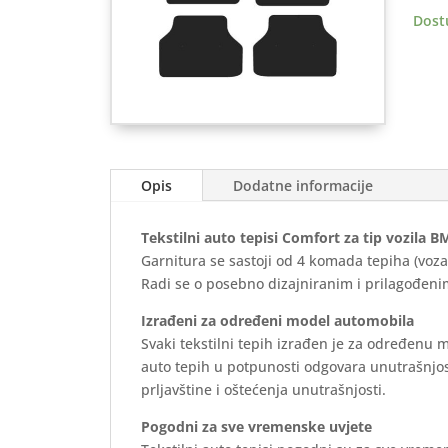
(E34)
Dost
1987
1995
-
Comf
količ
Opis
Dodatne informacije
Tekstilni auto tepisi Comfort za tip vozila 
Garnitura se sastoji od 4 komada tepiha (voza
Radi se o posebno dizajniranim i prilagođenim
Izrađeni za određeni model automobila
Svaki tekstilni tepih izrađen je za određenu 
auto tepih u potpunosti odgovara unutrašnjos
prljavštine i oštećenja unutrašnjosti.
Pogodni za sve vremenske uvjete