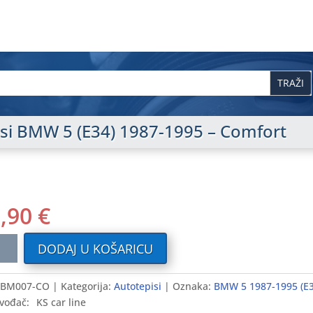
pisi BMW 5 (E34) 1987-1995 – Comfort
5,90
€
ilni
DODAJ U KOŠARICU
i
BM007-CO
Kategorija:
Autotepisi
Oznaka:
BMW 5 1987-1995 (E3
vođač:
KS car line