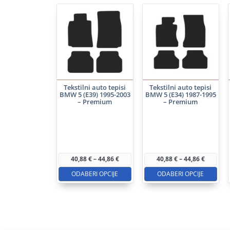
Tekstilni auto tepisi
Tekstilni auto tepisi
BMW 5 (E39) 1995-2003
BMW 5 (E34) 1987-1995
– Premium
– Premium
Ovaj
Ovaj
proizvod
proizvod
ima
ima
više
više
Raspon
Raspon
40,88
€
–
44,86
€
40,88
€
–
44,86
€
cijena:
cijena:
varijanti.
varijanti.
od
od
ODABERI OPCIJE
ODABERI OPCIJE
40,88 €
40,88 €
Opcije
Opcije
do
do
se
se
44,86 €
44,86 €
mogu
mogu
odabrati
odabrati