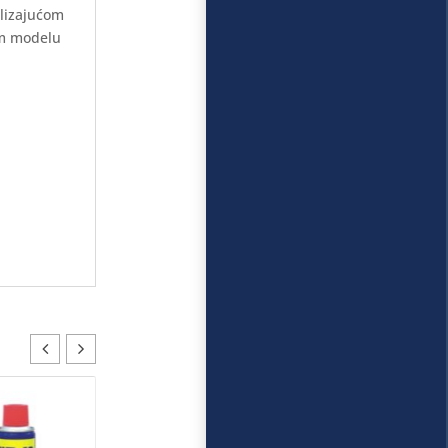
klizajućom
om modelu