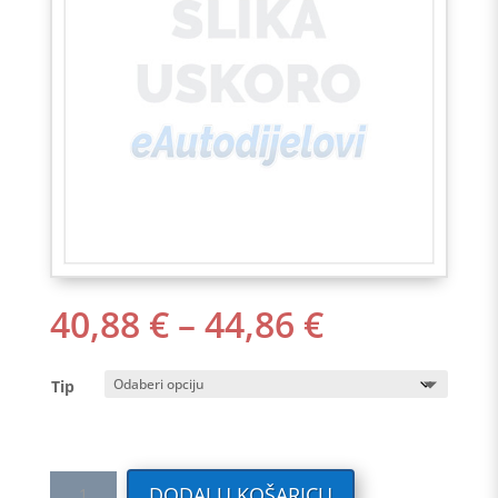
RASPON
40,88
€
–
44,86
€
CIJENA:
OD
Tip
40,88 €
DO
44,86 €
Tekstilni
DODAJ U KOŠARICU