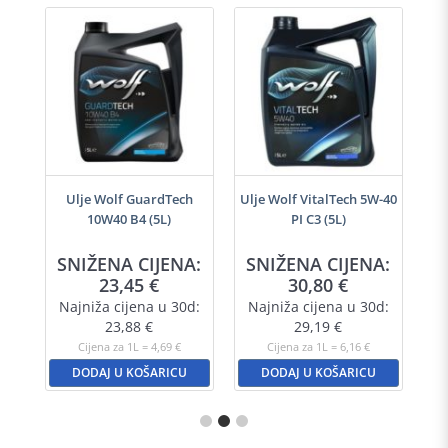
i
Ulje Wolf GuardTech
Ulje Wolf VitalTech 5W-40
10W40 B4 (5L)
PI C3 (5L)
SNIŽENA CIJENA:
SNIŽENA CIJENA:
23,45
€
30,80
€
Najniža cijena u 30d:
Najniža cijena u 30d:
23,88
€
29,19
€
Cijena za 1L = 4,69 €
Cijena za 1L = 6,16 €
DODAJ U KOŠARICU
DODAJ U KOŠARICU