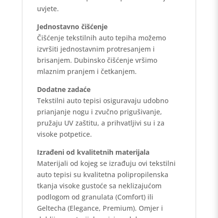
uvjete.
Jednostavno čišćenje
Čišćenje tekstilnih auto tepiha možemo
izvršiti jednostavnim protresanjem i
brisanjem. Dubinsko čišćenje vršimo
mlaznim pranjem i četkanjem.
Dodatne zadaće
Tekstilni auto tepisi osiguravaju udobno
prianjanje nogu i zvučno prigušivanje,
pružaju UV zaštitu, a prihvatljivi su i za
visoke potpetice.
Izrađeni od kvalitetnih materijala
Materijali od kojeg se izrađuju ovi tekstilni
auto tepisi su kvalitetna polipropilenska
tkanja visoke gustoće sa neklizajućom
podlogom od granulata (Comfort) ili
Geltecha (Elegance, Premium). Omjer i