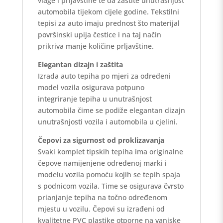
vlage i prljavštine te da zaštite unutrašnjost
automobila tijekom cijele godine. Tekstilni
tepisi za auto imaju prednost što materijal
površinski upija čestice i na taj način
prikriva manje količine prljavštine.
Elegantan dizajn i zaštita
Izrada auto tepiha po mjeri za određeni
model vozila osigurava potpuno
integriranje tepiha u unutrašnjost
automobila čime se podiže elegantan dizajn
unutrašnjosti vozila i automobila u cjelini.
Čepovi za sigurnost od proklizavanja
Svaki komplet tipskih tepiha ima originalne
čepove namijenjene određenoj marki i
modelu vozila pomoću kojih se tepih spaja
s podnicom vozila. Time se osigurava čvrsto
prianjanje tepiha na točno određenom
mjestu u vozilu. Čepovi su izrađeni od
kvalitetne PVC plastike otporne na vanjske