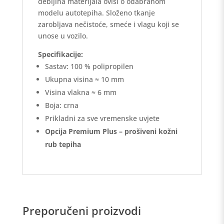
debljina materijala ovisi o odabranom
modelu autotepiha. Složeno tkanje
zarobljava nečistoće, smeće i vlagu koji se
unose u vozilo.
Specifikacije:
Sastav: 100 % polipropilen
Ukupna visina ≈ 10 mm
Visina vlakna ≈ 6 mm
Boja: crna
Prikladni za sve vremenske uvjete
Opcija Premium Plus – prošiveni kožni
rub tepiha
Preporučeni proizvodi