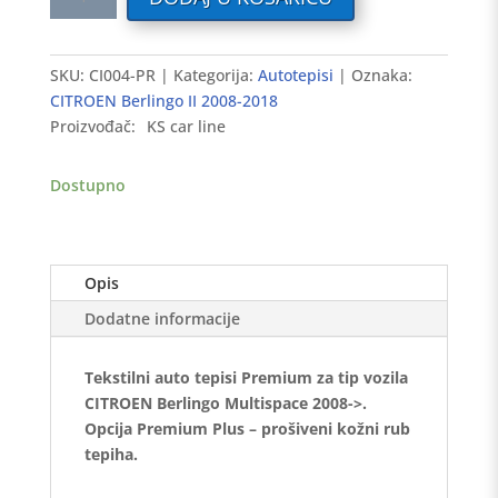
auto
tepisi
CITROEN
SKU:
CI004-PR
Kategorija:
Autotepisi
Oznaka:
Berlingo
CITROEN Berlingo II 2008-2018
Multispace
Proizvođač:
KS car line
2008-
>
Dostupno
Premium
količina
Opis
Dodatne informacije
Tekstilni auto tepisi Premium za tip vozila
CITROEN Berlingo Multispace 2008->.
Opcija Premium Plus – prošiveni kožni rub
tepiha.