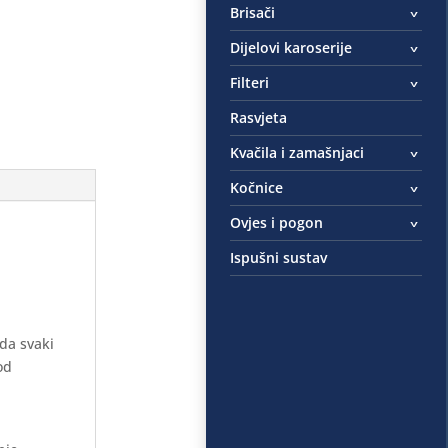
Brisači
Dijelovi karoserije
Filteri
Rasvjeta
Kvačila i zamašnjaci
Kočnice
Ovjes i pogon
Ispušni sustav
 da svaki
od