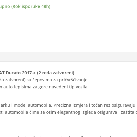
-
upno (Rok isporuke 48h)
reni)
ance
ina
FIAT Ducato 2017-> (2 reda zatvoreni).
da zatvoreni) sa čepovima za pričvršćivanje.
 auto tepisima za gore navedeni tip vozila.
marku i model automobila. Precizna izmjera i točan rez osiguravaju
ti automobila čime se osim elegantnog izgleda osigurava i zaštita 