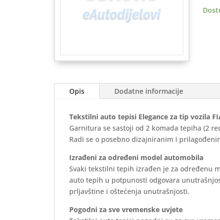
2017
Dost
>
(2
reda
zatvo
-
Eleg
količ
Opis
Dodatne informacije
Tekstilni auto tepisi Elegance za tip vozila 
Garnitura se sastoji od 2 komada tepiha (2 re
Radi se o posebno dizajniranim i prilagođenim
Izrađeni za određeni model automobila
Svaki tekstilni tepih izrađen je za određenu 
auto tepih u potpunosti odgovara unutrašnjos
prljavštine i oštećenja unutrašnjosti.
Pogodni za sve vremenske uvjete