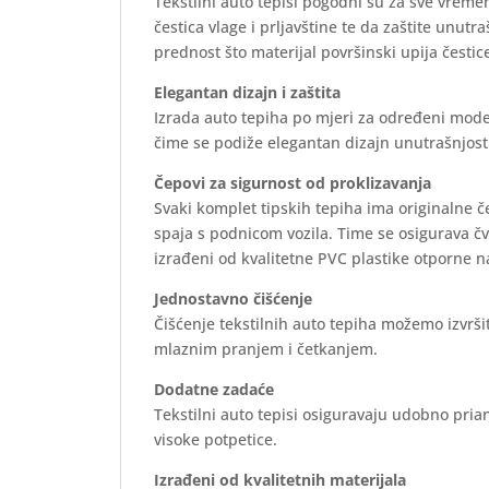
Tekstilni auto tepisi pogodni su za sve vreme
čestica vlage i prljavštine te da zaštite unutr
prednost što materijal površinski upija čestice
Elegantan dizajn i zaštita
Izrada auto tepiha po mjeri za određeni mode
čime se podiže elegantan dizajn unutrašnjosti 
Čepovi za sigurnost od proklizavanja
Svaki komplet tipskih tepiha ima originalne 
spaja s podnicom vozila. Time se osigurava č
izrađeni od kvalitetne PVC plastike otporne n
Jednostavno čišćenje
Čišćenje tekstilnih auto tepiha možemo izvrš
mlaznim pranjem i četkanjem.
Dodatne zadaće
Tekstilni auto tepisi osiguravaju udobno prian
visoke potpetice.
Izrađeni od kvalitetnih materijala