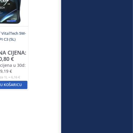
f VitalTech 5W-
PI C3 (5L)
NA CIJENA:
0,80
€
cijena u 30d:
9,19
€
za 1L = 6,16 €
 U KOŠARICU