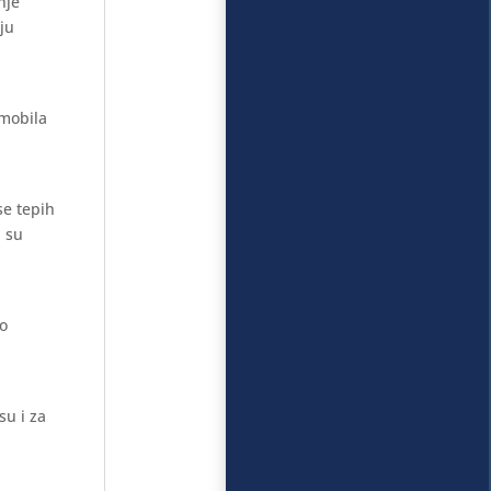
nje
aju
omobila
se tepih
i su
mo
su i za