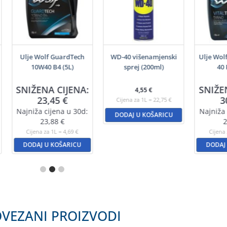
Ulje Wolf GuardTech
WD-40 višenamjenski
Ulje Wol
10W40 B4 (5L)
sprej (200ml)
40 
SNIŽENA CIJENA:
SNIŽE
4,55
€
23,45
€
3
Cijena za 1L = 22,75 €
Najniža cijena u 30d:
Najniža 
DODAJ U KOŠARICU
23,88
€
2
Cijena za 1L = 4,69 €
Cijena 
DODAJ U KOŠARICU
DODAJ
VEZANI PROIZVODI