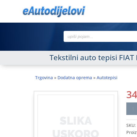
Search
for:
Tekstilni auto tepisi FIA
Trgovina
»
Dodatna oprema
»
Autotepisi
3
Tekst
auto
tepis
SKU:
FIAT
Proiz
Duca