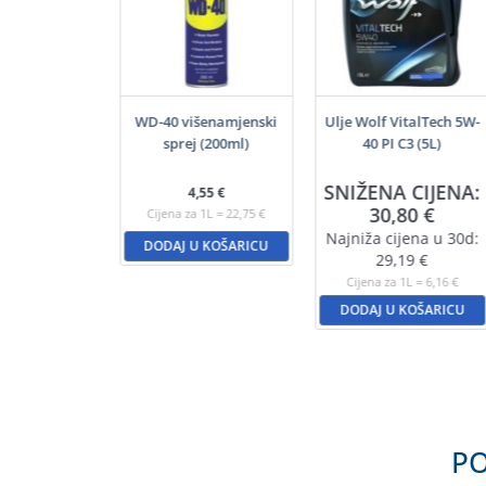
f GuardTech
WD-40 višenamjenski
Ulje Wolf VitalTech 5W-
0 B4 (5L)
sprej (200ml)
40 PI C3 (5L)
A CIJENA:
SNIŽENA CIJENA:
4,55
€
,45
€
30,80
€
Cijena za 1L = 22,75 €
ijena u 30d:
Najniža cijena u 30d:
DODAJ U KOŠARICU
3,88
€
29,19
€
a 1L = 4,69 €
Cijena za 1L = 6,16 €
U KOŠARICU
DODAJ U KOŠARICU
PO