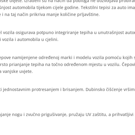
nske uvjete. Izrađeni su na način da podloga ne dozvoljava prodira
ašnjost automobila tijekom cijele godine. Tekstilni tepisi za auto im
 i na taj način prikriva manje količine prljavštine.
l vozila osigurava potpuno integriranje tepiha u unutrašnjost aut
vozila i automobila u cjelini.
čepove namijenjene određenoj marki i modelu vozila pomoću kojih 
vrsto prianjanje tepiha na točno određenom mjestu u vozilu. Čepov
a vanjske uvjete.
iti jednostavnim protresanjem i brisanjem. Dubinsko čišćenje vrši
janje nogu i zvučno prigušivanje, pružaju UV zaštitu, a prihvatljivi 