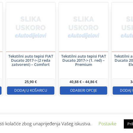
T
Tekstilni auto tepisi FIAT
Tekstilni auto tepisi FIAT
Tekstilni 
Ducato 2017-> (2 reda
Ducato 2017-> (1. red) –
Ducato 201
zatvoreni) – Comfort
Premium
El
Ovaj
proizvod
Raspon
25,90
€
40,88
€
–
44,86
€
3
cijena:
ima
od
DODAJ U KOŠARICU
ODABERI OPCIJE
DODAJ 
40,88 €
više
do
44,86 €
varijanti.
Opcije
se
sti kolačiće zbog unaprijeđenja Vašeg iskustva.
Postavke
Pri
Kontakt
Uvjeti poslovanja
mogu