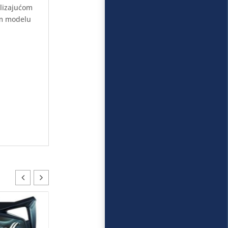
klizajućom
om modelu