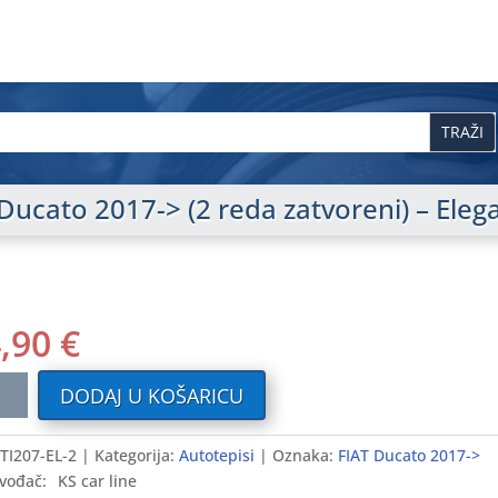
T Ducato 2017-> (2 reda zatvoreni) – Ele
4,90
€
ilni
DODAJ U KOŠARICU
i
TI207-EL-2
Kategorija:
Autotepisi
Oznaka:
FIAT Ducato 2017->
vođač:
KS car line
to