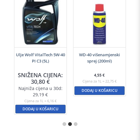
h
Ulje Wolf VitalTech 5W-40
WD-40 višenamjenski
PI C3 (5L)
sprej (200ml)
A:
SNIŽENA CIJENA:
S
4,55
€
30,80
€
Cijena za 1L = 22,75 €
d:
Najniža cijena u 30d:
N
DODAJ U KOŠARICU
29,19
€
Cijena za 1L = 6,16 €
DODAJ U KOŠARICU