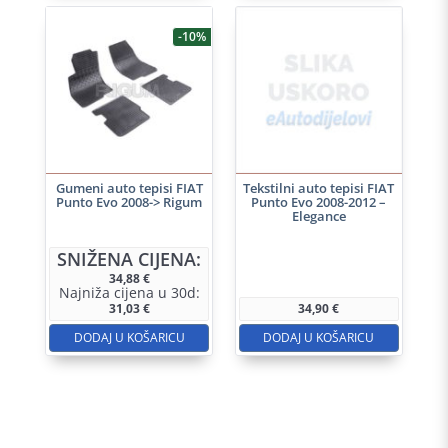
-10%
Gumeni auto tepisi FIAT
Tekstilni auto tepisi FIAT
Punto Evo 2008-> Rigum
Punto Evo 2008-2012 –
Elegance
SNIŽENA CIJENA:
34,88
€
Najniža cijena u 30d:
31,03
€
34,90
€
DODAJ U KOŠARICU
DODAJ U KOŠARICU