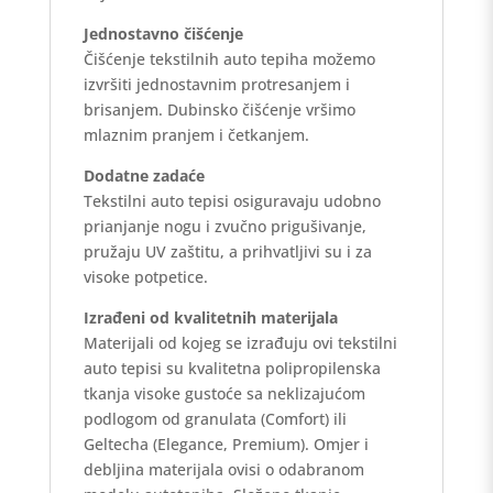
Jednostavno čišćenje
Čišćenje tekstilnih auto tepiha možemo
izvršiti jednostavnim protresanjem i
brisanjem. Dubinsko čišćenje vršimo
mlaznim pranjem i četkanjem.
Dodatne zadaće
Tekstilni auto tepisi osiguravaju udobno
prianjanje nogu i zvučno prigušivanje,
pružaju UV zaštitu, a prihvatljivi su i za
visoke potpetice.
Izrađeni od kvalitetnih materijala
Materijali od kojeg se izrađuju ovi tekstilni
auto tepisi su kvalitetna polipropilenska
tkanja visoke gustoće sa neklizajućom
podlogom od granulata (Comfort) ili
Geltecha (Elegance, Premium). Omjer i
debljina materijala ovisi o odabranom