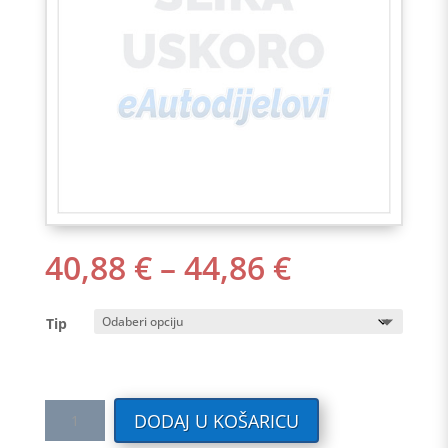
RASPON
40,88
€
–
44,86
€
CIJENA:
OD
Tip
40,88 €
DO
44,86 €
Tekstilni
DODAJ U KOŠARICU
auto