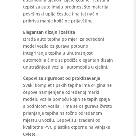
tepisi za auto imaju prednost što materijal
površinski upija čestice i na taj način
prikriva manje količine prljavštine.
Elegantan dizajn i zaštita
Izrada auto tepiha po mjeri za određeni
model vozila osigurava potpuno
integriranje tepiha u unutrašnjost
automobila čime se podiže elegantan dizajn
unutrašnjosti vozila i automobila u cjelini.
Čepovi za sigurnost od proklizavanja
Svaki komplet tipskih tepiha ima originalne
čepove namijenjene određenoj marki i
modelu vozila pomoću kojih se tepih spaja
s podnicom vozila. Time se osigurava čvrsto
prianjanje tepiha na točno određenom
mjestu u vozilu. Čepovi su izrađeni od
kvalitetne PVC plastike otporne na vanjske
uvjete.