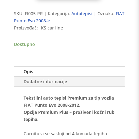
tepisi
FIAT
SKU:
FI005-PR
Kategorija:
Autotepisi
Oznaka:
FIAT
Punto
Punto Evo 2008->
Evo
Proizvođač:
KS car line
2008-
2012
Dostupno
-
Premium
količina
Opis
Dodatne informacije
Tekstilni auto tepisi Premium za tip vozila
FIAT Punto Evo 2008-2012.
Opcija Premium Plus – prošiveni kožni rub
tepiha.
Garnitura se sastoji od 4 komada tepiha