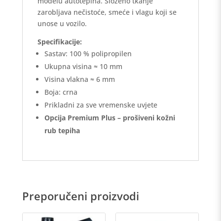
modelu autotepiha. Složeno tkanje
zarobljava nečistoće, smeće i vlagu koji se
unose u vozilo.
Specifikacije:
Sastav: 100 % polipropilen
Ukupna visina ≈ 10 mm
Visina vlakna ≈ 6 mm
Boja: crna
Prikladni za sve vremenske uvjete
Opcija Premium Plus – prošiveni kožni
rub tepiha
Preporučeni proizvodi