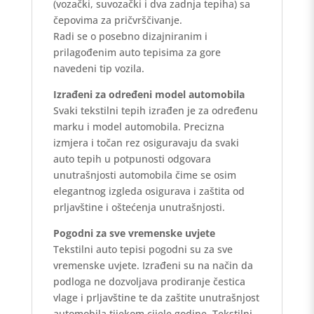
(vozački, suvozački i dva zadnja tepiha) sa
čepovima za pričvrščivanje.
Radi se o posebno dizajniranim i
prilagođenim auto tepisima za gore
navedeni tip vozila.
Izrađeni za određeni model automobila
Svaki tekstilni tepih izrađen je za određenu
marku i model automobila. Precizna
izmjera i točan rez osiguravaju da svaki
auto tepih u potpunosti odgovara
unutrašnjosti automobila čime se osim
elegantnog izgleda osigurava i zaštita od
prljavštine i oštećenja unutrašnjosti.
Pogodni za sve vremenske uvjete
Tekstilni auto tepisi pogodni su za sve
vremenske uvjete. Izrađeni su na način da
podloga ne dozvoljava prodiranje čestica
vlage i prljavštine te da zaštite unutrašnjost
automobila tijekom cijele godine. Tekstilni