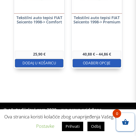
Tekstilni auto tepisi FIAT
Tekstilni auto tepisi FIAT
Seicento 1998-> Comfort
Seicento 1998-> Premium
Ovaj
proizvod
ima
Raspon
25,90
€
40,88
€
–
44,86
€
više
cijena:
od
DODAJ U KOŠARICU
ODABERI OPCIJE
varijanti.
40,88 €
do
Opcije
44,86 €
se
mogu
odabrati
na
© eAutodijelovi.com 2020 – sva prava pridržana
stranici
0
Ova stranica koristi kolačiće zbog unaprijeđenja Vašeg iskustva.
proizvoda
Postavke
Prihvati
Odbij