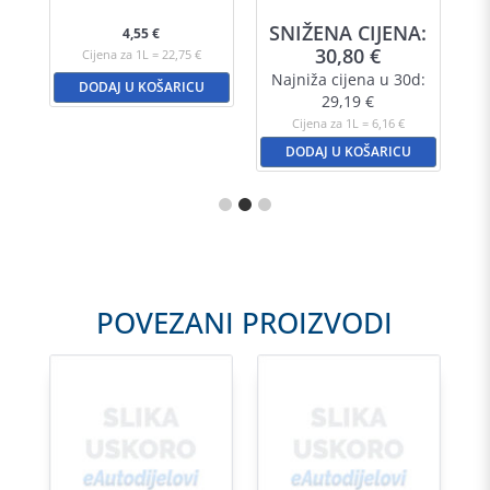
A:
SNIŽENA CIJENA:
S
4,55
€
30,80
€
Cijena za 1L = 22,75 €
d:
Najniža cijena u 30d:
N
DODAJ U KOŠARICU
29,19
€
Cijena za 1L = 6,16 €
DODAJ U KOŠARICU
POVEZANI PROIZVODI