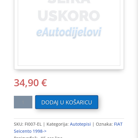
34,90
€
Tekstilni
DODAJ U KOŠARICU
auto
tepisi
FIAT
SKU:
FI007-EL
Kategorija:
Autotepisi
Oznaka:
FIAT
Seicento
Seicento 1998->
1998-