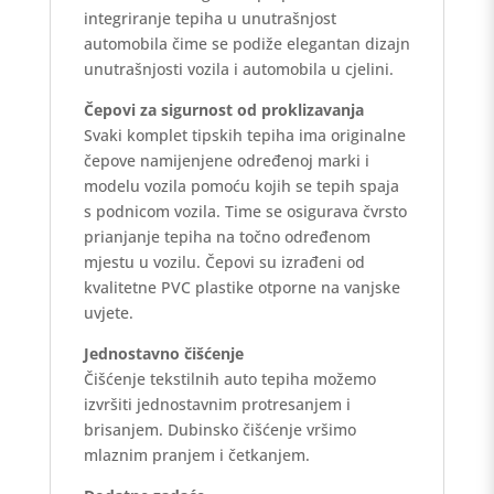
integriranje tepiha u unutrašnjost
automobila čime se podiže elegantan dizajn
unutrašnjosti vozila i automobila u cjelini.
Čepovi za sigurnost od proklizavanja
Svaki komplet tipskih tepiha ima originalne
čepove namijenjene određenoj marki i
modelu vozila pomoću kojih se tepih spaja
s podnicom vozila. Time se osigurava čvrsto
prianjanje tepiha na točno određenom
mjestu u vozilu. Čepovi su izrađeni od
kvalitetne PVC plastike otporne na vanjske
uvjete.
Jednostavno čišćenje
Čišćenje tekstilnih auto tepiha možemo
izvršiti jednostavnim protresanjem i
brisanjem. Dubinsko čišćenje vršimo
mlaznim pranjem i četkanjem.