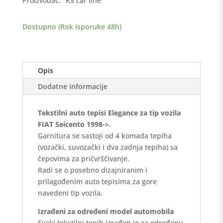
Proizvođač:
KS car line
>
Elegance
Dostupno (Rok isporuke 48h)
količina
Opis
Dodatne informacije
Tekstilni auto tepisi Elegance za tip vozila
FIAT Seicento 1998->.
Garnitura se sastoji od 4 komada tepiha
(vozački, suvozački i dva zadnja tepiha) sa
čepovima za pričvrščivanje.
Radi se o posebno dizajniranim i
prilagođenim auto tepisima za gore
navedeni tip vozila.
Izrađeni za određeni model automobila
Svaki tekstilni tepih izrađen je za određenu