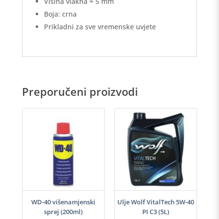
Visina vlakna ≈ 5 mm
Boja: crna
Prikladni za sve vremenske uvjete
Preporučeni proizvodi
h
WD-40 višenamjenski
Ulje Wolf VitalTech 5W-40
sprej (200ml)
PI C3 (5L)