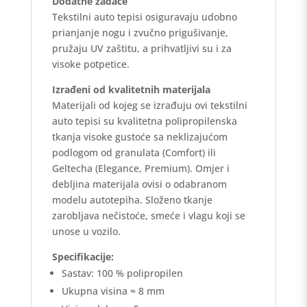
Dodatne zadaće
Tekstilni auto tepisi osiguravaju udobno
prianjanje nogu i zvučno prigušivanje,
pružaju UV zaštitu, a prihvatljivi su i za
visoke potpetice.
Izrađeni od kvalitetnih materijala
Materijali od kojeg se izrađuju ovi tekstilni
auto tepisi su kvalitetna polipropilenska
tkanja visoke gustoće sa neklizajućom
podlogom od granulata (Comfort) ili
Geltecha (Elegance, Premium). Omjer i
debljina materijala ovisi o odabranom
modelu autotepiha. Složeno tkanje
zarobljava nečistoće, smeće i vlagu koji se
unose u vozilo.
Specifikacije:
Sastav: 100 % polipropilen
Ukupna visina ≈ 8 mm