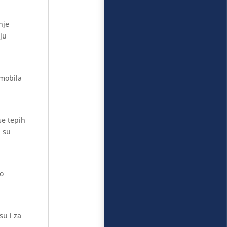
nje
aju
omobila
se tepih
i su
mo
su i za