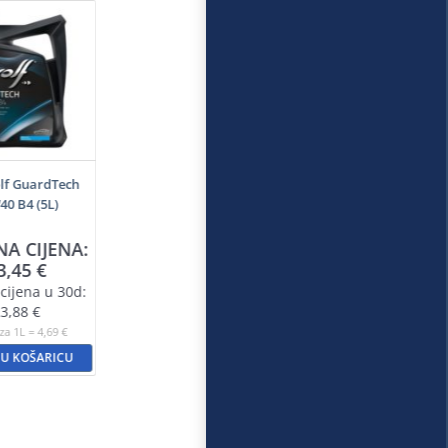
lf GuardTech
0 B4 (5L)
NA CIJENA:
3,45
€
cijena u 30d:
3,88
€
za 1L = 4,69 €
 U KOŠARICU