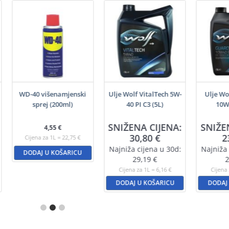
WD-40 višenamjenski
Ulje Wolf VitalTech 5W-
Ulje Wo
sprej (200ml)
40 PI C3 (5L)
10W4
SNIŽENA CIJENA:
SNIŽE
4,55
€
30,80
€
2
Cijena za 1L = 22,75 €
Najniža cijena u 30d:
Najniža 
DODAJ U KOŠARICU
29,19
€
2
Cijena za 1L = 6,16 €
Cijena 
DODAJ U KOŠARICU
DODAJ