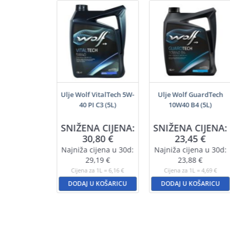
šenamjenski
Ulje Wolf VitalTech 5W-
Ulje Wolf GuardTech
j (200ml)
40 PI C3 (5L)
10W40 B4 (5L)
SNIŽENA CIJENA:
SNIŽENA CIJENA:
,55
€
30,80
€
23,45
€
a 1L = 22,75 €
Najniža cijena u 30d:
Najniža cijena u 30d:
U KOŠARICU
29,19
€
23,88
€
Cijena za 1L = 6,16 €
Cijena za 1L = 4,69 €
DODAJ U KOŠARICU
DODAJ U KOŠARICU