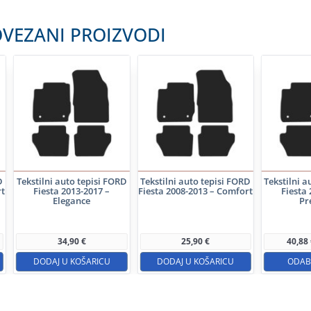
VEZANI PROIZVODI
D
Tekstilni auto tepisi FORD
Tekstilni auto tepisi FORD
Tekstilni a
rt
Fiesta 2013-2017 –
Fiesta 2008-2013 – Comfort
Fiesta 
Elegance
Pr
34,90
€
25,90
€
40,88
DODAJ U KOŠARICU
DODAJ U KOŠARICU
ODABE