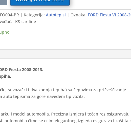
i
FO004-PR
Kategorija:
Autotepisi
Oznaka:
FORD Fiesta VI 2008-
D
vođač:
KS car line
a
-
upno
ium
ina
FORD Fiesta 2008-2013.
epiha.
čki, suvozački i dva zadnja tepiha) sa čepovima za pričvrščivanje.
 auto tepisima za gore navedeni tip vozila.
marku i model automobila. Precizna izmjera i točan rez osiguravaju
ti automobila čime se osim elegantnog izgleda osigurava i zaštita 