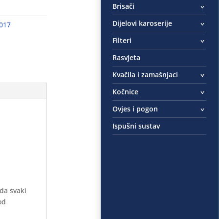
Brisači
Dijelovi karoserije
2017
Filteri
Rasvjeta
Kvačila i zamašnjaci
Kočnice
Ovjes i pogon
Ispušni sustav
 da svaki
od