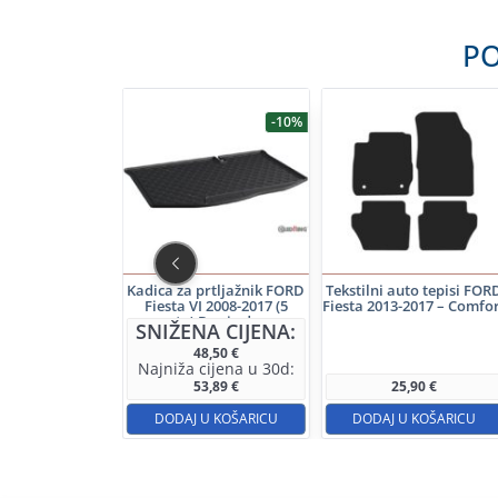
PO
-7%
-10%
to tepisi FORD
Kadica za prtljažnik FORD
Tekstilni auto tepisi FOR
VI 2008-2017 –
Fiesta VI 2008-2017 (5
Fiesta 2013-2017 – Comfo
ledRing
vrata) Donje dno –
NA CIJENA:
SNIŽENA CIJENA:
GledRing
33,30
€
48,50
€
cijena u 30d:
Najniža cijena u 30d:
31,69
€
53,89
€
25,90
€
 U KOŠARICU
DODAJ U KOŠARICU
DODAJ U KOŠARICU