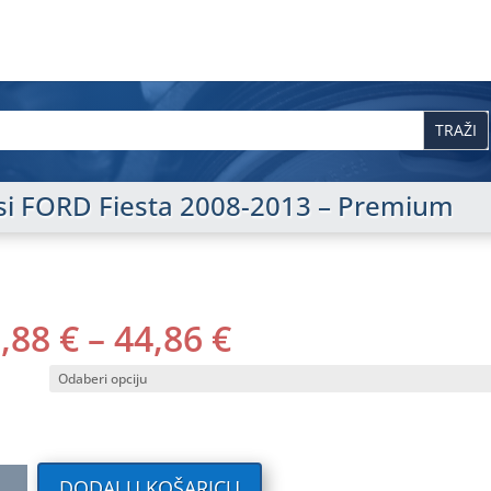
pisi FORD Fiesta 2008-2013 – Premium
RASPON
0,88
€
–
44,86
€
CIJENA:
OD
40,88 €
DO
44,86 €
ilni
DODAJ U KOŠARICU