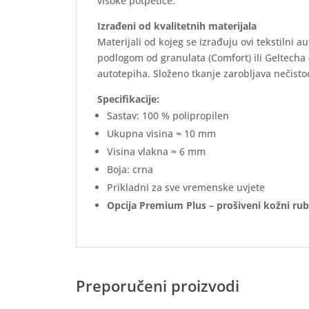
visoke potpetice.
Izrađeni od kvalitetnih materijala
Materijali od kojeg se izrađuju ovi tekstilni 
podlogom od granulata (Comfort) ili Geltecha
autotepiha. Složeno tkanje zarobljava nečistoć
Specifikacije:
Sastav: 100 % polipropilen
Ukupna visina ≈ 10 mm
Visina vlakna ≈ 6 mm
Boja: crna
Prikladni za sve vremenske uvjete
Opcija Premium Plus – prošiveni kožni rub
Preporučeni proizvodi