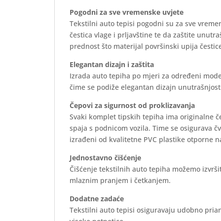
Pogodni za sve vremenske uvjete
Tekstilni auto tepisi pogodni su za sve vreme
čestica vlage i prljavštine te da zaštite unutr
prednost što materijal površinski upija čestice
Elegantan dizajn i zaštita
Izrada auto tepiha po mjeri za određeni mode
čime se podiže elegantan dizajn unutrašnjosti 
Čepovi za sigurnost od proklizavanja
Svaki komplet tipskih tepiha ima originalne 
spaja s podnicom vozila. Time se osigurava č
izrađeni od kvalitetne PVC plastike otporne n
Jednostavno čišćenje
Čišćenje tekstilnih auto tepiha možemo izvrš
mlaznim pranjem i četkanjem.
Dodatne zadaće
Tekstilni auto tepisi osiguravaju udobno prian