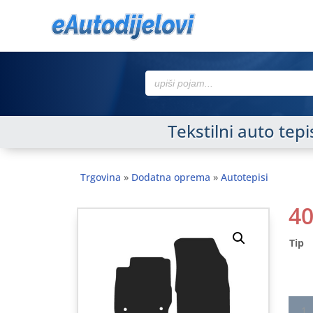
Search
for:
Tekstilni auto te
Trgovina
»
Dodatna oprema
»
Autotepisi
4
Tip
Tekst