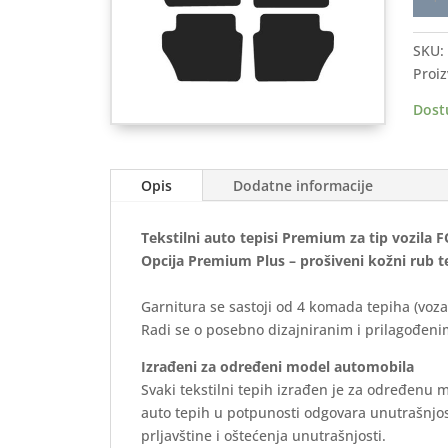
auto
tepis
SKU:
FOR
Proiz
Fiest
2008
Dost
2013
-
Prem
Opis
Dodatne informacije
količ
Tekstilni auto tepisi Premium za tip vozila 
Opcija Premium Plus – prošiveni kožni rub t
Garnitura se sastoji od 4 komada tepiha (voza
Radi se o posebno dizajniranim i prilagođenim
Izrađeni za određeni model automobila
Svaki tekstilni tepih izrađen je za određenu 
auto tepih u potpunosti odgovara unutrašnjos
prljavštine i oštećenja unutrašnjosti.