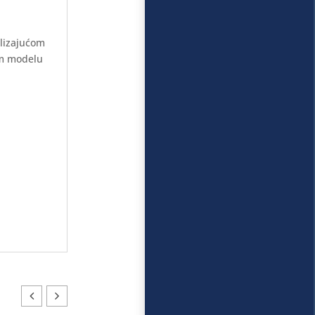
klizajućom
om modelu