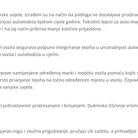
nske uvjete. Izrađeni su na način da podloga ne dozvoljava prodira
ašnjost automobila tijekom cijele godine. Tekstilni tepisi za auto im
 i na taj način prikriva manje količine prljavštine.
l vozila osigurava potpuno integriranje tepiha u unutrašnjost aut
vozila i automobila u cjelini.
čepove namijenjene određenoj marki i modelu vozila pomoću kojih 
vrsto prianjanje tepiha na točno određenom mjestu u vozilu. Čepov
a vanjske uvjete.
iti jednostavnim protresanjem i brisanjem. Dubinsko čišćenje vrši
janje nogu i zvučno prigušivanje, pružaju UV zaštitu, a prihvatljivi 