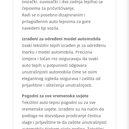
(vozački, suvozački i dva zadnja tepiha) sa
čepovima za pričvrščivanje.
Radi se o posebno dizajniranim i
prilagođenim auto tepisima za gore
navedeni tip vozila.
Izrađeni za određeni model automobila
Svaki tekstilni tepih izrađen je za određenu
marku i model automobila. Precizna
izmjera i točan rez osiguravaju da svaki
auto tepih u potpunosti odgovara
unutrašnjosti automobila čime se osim
elegantnog izgleda osigurava i zaštita od
prljavštine i oštećenja unutrašnjosti.
Pogodni za sve vremenske uvjete
Tekstilni auto tepisi pogodni su za sve
vremenske uvjete. Izrađeni su na način da
podloga ne dozvoljava prodiranje čestica
vlage i prljavštine te da zaštite unutrašnjost
automobila tijekom cijele godine. Tekstilni