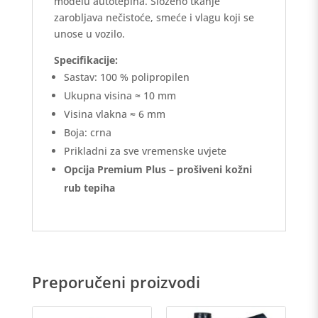
modelu autotepiha. Složeno tkanje
zarobljava nečistoće, smeće i vlagu koji se
unose u vozilo.
Specifikacije:
Sastav: 100 % polipropilen
Ukupna visina ≈ 10 mm
Visina vlakna ≈ 6 mm
Boja: crna
Prikladni za sve vremenske uvjete
Opcija Premium Plus – prošiveni kožni
rub tepiha
Preporučeni proizvodi