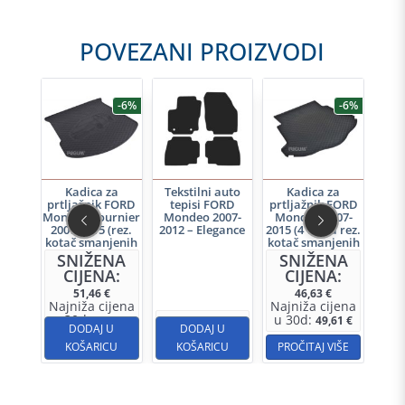
POVEZANI PROIZVODI
-7%
-6%
-6%
uto
Kadica za
Tekstilni auto
Kadica za
Tek
rd
prtljažnik FORD
tepisi FORD
prtljažnik FORD
te
07-
Mondeo Tournier
Mondeo 2007-
Mondeo 2007-
Mon
dRing
2007-2015 (rez.
2012 – Elegance
2015 (4 vrata rez.
201
kotač smanjenih
kotač smanjenih
dim.) – Rigum
dim.) – Rigum
NA
SNIŽENA
SNIŽENA
A:
CIJENA:
CIJENA:
51,46
€
46,63
€
jena
Najniža cijena
Najniža cijena
u 30d:
u 30d:
,69
€
54,75
€
34,90
€
49,61
€
U
DODAJ U
DODAJ U
CU
KOŠARICU
KOŠARICU
PROČITAJ VIŠE
K