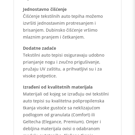
Jednostavno čišćenje
Čišćenje tekstilnih auto tepiha možemo
izvršiti jednostavnim protresanjem i
brisanjem. Dubinsko čišćenje vršimo
mlaznim pranjem i četkanjem.
Dodatne zadaće
Tekstilni auto tepisi osiguravaju udobno
prianjanje nogu i zvučno prigušivanje,
pružaju UV zaštitu, a prihvatljivi su i za
visoke potpetice.
Izrađeni od kvalitetnih materijala
Materijali od kojeg se izrađuju ovi tekstilni
auto tepisi su kvalitetna polipropilenska
tkanja visoke gustoće sa neklizajućom
podlogom od granulata (Comfort) ili
Geltecha (Elegance, Premium). Omjer i
debljina materijala ovisi o odabranom