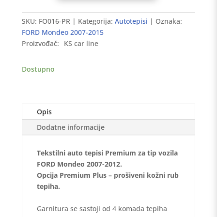
tepisi
FORD
SKU:
FO016-PR
Kategorija:
Autotepisi
Oznaka:
Mondeo
FORD Mondeo 2007-2015
2007-
Proizvođač:
KS car line
2012
-
Dostupno
Premium
količina
Opis
Dodatne informacije
Tekstilni auto tepisi Premium za tip vozila
FORD Mondeo 2007-2012.
Opcija Premium Plus – prošiveni kožni rub
tepiha.
Garnitura se sastoji od 4 komada tepiha