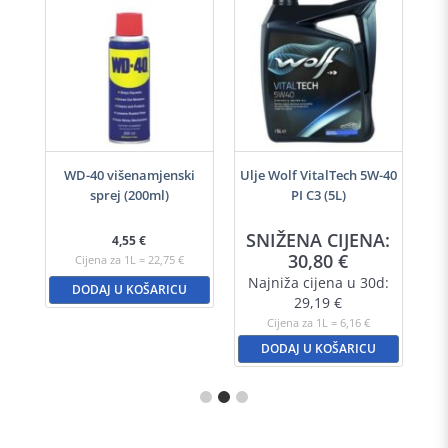
h
WD-40 višenamjenski
Ulje Wolf VitalTech 5W-40
sprej (200ml)
PI C3 (5L)
A:
SNIŽENA CIJENA:
S
4,55
€
30,80
€
Cijena za 1L = 22,75 €
d:
Najniža cijena u 30d:
N
DODAJ U KOŠARICU
29,19
€
Cijena za 1L = 6,16 €
DODAJ U KOŠARICU