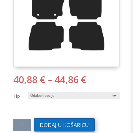
RASPON
40,88
€
–
44,86
€
CIJENA:
OD
Tip
40,88 €
DO
44,86 €
Tekstilni
DODAJ U KOŠARICU
auto