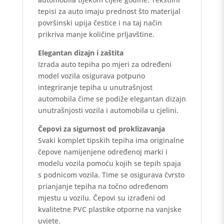
tepisi za auto imaju prednost što materijal
površinski upija čestice i na taj način
prikriva manje količine prljavštine.
Elegantan dizajn i zaštita
Izrada auto tepiha po mjeri za određeni
model vozila osigurava potpuno
integriranje tepiha u unutrašnjost
automobila čime se podiže elegantan dizajn
unutrašnjosti vozila i automobila u cjelini.
Čepovi za sigurnost od proklizavanja
Svaki komplet tipskih tepiha ima originalne
čepove namijenjene određenoj marki i
modelu vozila pomoću kojih se tepih spaja
s podnicom vozila. Time se osigurava čvrsto
prianjanje tepiha na točno određenom
mjestu u vozilu. Čepovi su izrađeni od
kvalitetne PVC plastike otporne na vanjske
uvjete.