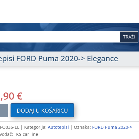
 tepisi FORD Puma 2020-> Elegance
4,90
€
ilni
DODAJ U KOŠARICU
i
FO035-EL
Kategorija:
Autotepisi
Oznaka:
FORD Puma 2020->
D
vođač:
KS car line
a