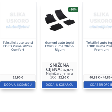
-10%
Tekstilni auto tepisi
Gumeni auto tepisi
Tekstilni auto te
FORD Puma 2020->
FORD Puma 2020->
FORD Puma 202
Comfort
Rigum
Premium
Ovaj
proizv
SNIŽENA
CIJENA:
ima
32,07
€
Najniža cijena u
više
30d:
25,90
€
32,90
€
40,88
€
–
44,86
varijan
DODAJ U KOŠARICU
DODAJ U KOŠARICU
ODABERI OPCIJ
Opcije
se
mogu
odabra