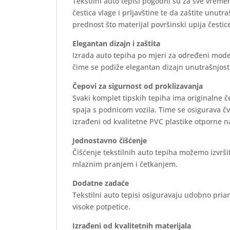
Tekstilni auto tepisi pogodni su za sve vreme
čestica vlage i prljavštine te da zaštite unutr
prednost što materijal površinski upija čestice
Elegantan dizajn i zaštita
Izrada auto tepiha po mjeri za određeni mode
čime se podiže elegantan dizajn unutrašnjosti 
Čepovi za sigurnost od proklizavanja
Svaki komplet tipskih tepiha ima originalne 
spaja s podnicom vozila. Time se osigurava č
izrađeni od kvalitetne PVC plastike otporne n
Jednostavno čišćenje
Čišćenje tekstilnih auto tepiha možemo izvrš
mlaznim pranjem i četkanjem.
Dodatne zadaće
Tekstilni auto tepisi osiguravaju udobno prian
visoke potpetice.
Izrađeni od kvalitetnih materijala