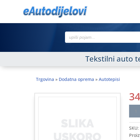
Search
for:
Tekstilni auto
Trgovina
»
Dodatna oprema
»
Autotepisi
3
Tekst
auto
tepis
SKU:
FOR
Proiz
Pum