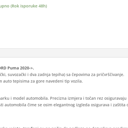
-
upno (Rok isporuke 48h)
ance
ina
 FORD Puma 2020->.
čki, suvozački i dva zadnja tepiha) sa čepovima za pričvrščivanje.
 auto tepisima za gore navedeni tip vozila.
marku i model automobila. Precizna izmjera i točan rez osiguravaju
ti automobila čime se osim elegantnog izgleda osigurava i zaštita 