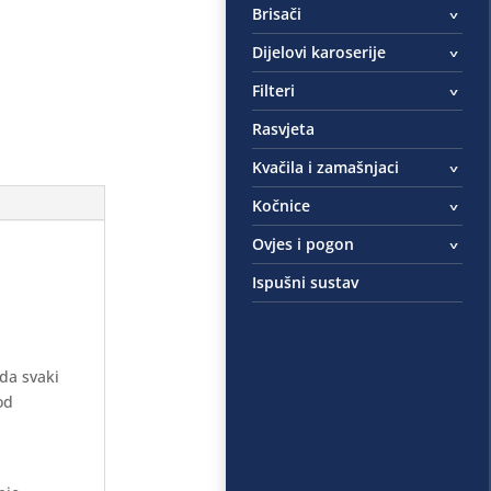
Brisači
Dijelovi karoserije
Filteri
Rasvjeta
Kvačila i zamašnjaci
Kočnice
Ovjes i pogon
Ispušni sustav
 da svaki
od