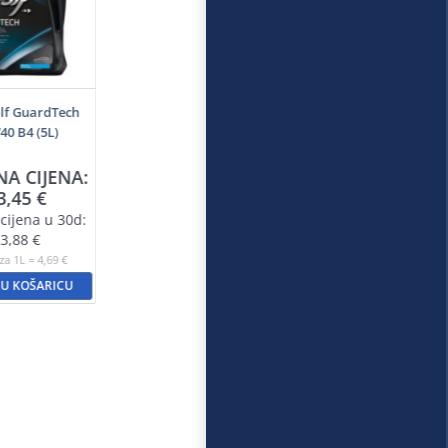
lf GuardTech
0 B4 (5L)
NA CIJENA:
3,45
€
cijena u 30d:
3,88
€
za 1L = 4,69 €
 U KOŠARICU