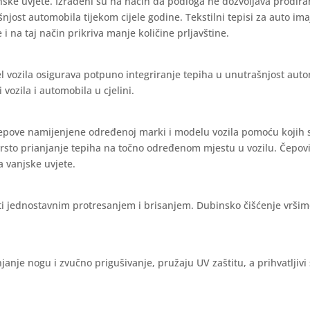
nske uvjete. Izrađeni su na način da podloga ne dozvoljava prodira
ašnjost automobila tijekom cijele godine. Tekstilni tepisi za auto im
 i na taj način prikriva manje količine prljavštine.
l vozila osigurava potpuno integriranje tepiha u unutrašnjost aut
vozila i automobila u cjelini.
čepove namijenjene određenoj marki i modelu vozila pomoću kojih 
vrsto prianjanje tepiha na točno određenom mjestu u vozilu. Čepov
a vanjske uvjete.
iti jednostavnim protresanjem i brisanjem. Dubinsko čišćenje vrši
janje nogu i zvučno prigušivanje, pružaju UV zaštitu, a prihvatljivi 