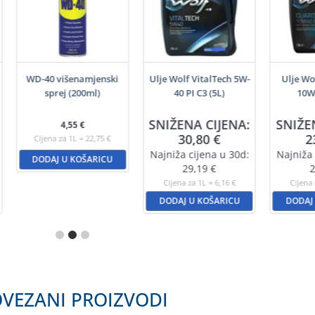
WD-40 višenamjenski
Ulje Wolf VitalTech 5W-
Ulje Wo
sprej (200ml)
40 PI C3 (5L)
10W4
SNIŽENA CIJENA:
SNIŽE
4,55
€
30,80
€
2
Cijena za 1L = 22,75 €
Najniža cijena u 30d:
Najniža 
DODAJ U KOŠARICU
29,19
€
2
Cijena za 1L = 6,16 €
Cijena 
DODAJ U KOŠARICU
DODAJ
VEZANI PROIZVODI