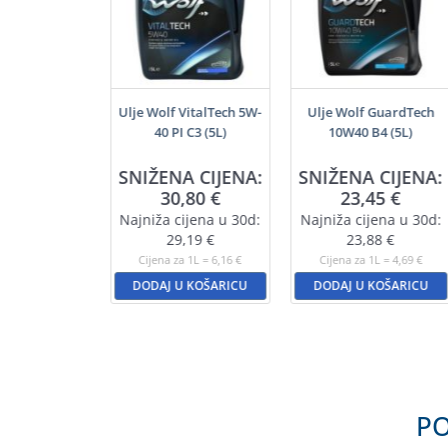
šenamjenski
Ulje Wolf VitalTech 5W-
Ulje Wolf GuardTech
j (200ml)
40 PI C3 (5L)
10W40 B4 (5L)
SNIŽENA CIJENA:
SNIŽENA CIJENA:
,55
€
30,80
€
23,45
€
a 1L = 22,75 €
Najniža cijena u 30d:
Najniža cijena u 30d:
U KOŠARICU
29,19
€
23,88
€
Cijena za 1L = 6,16 €
Cijena za 1L = 4,69 €
DODAJ U KOŠARICU
DODAJ U KOŠARICU
PO