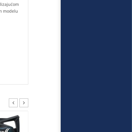
klizajućom
om modelu