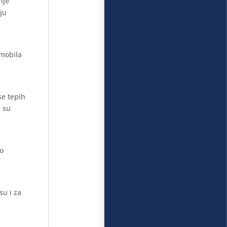
nje
aju
omobila
se tepih
i su
mo
su i za