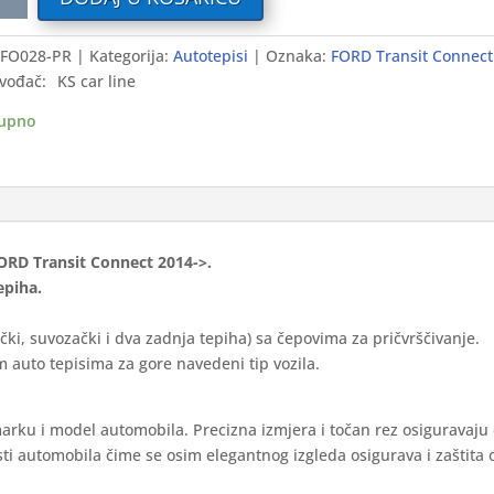
i
FO028-PR
Kategorija:
Autotepisi
Oznaka:
FORD Transit Connect
D
vođač:
KS car line
it
ect
upno
-
ium
ina
FORD Transit Connect 2014->.
epiha.
čki, suvozački i dva zadnja tepiha) sa čepovima za pričvrščivanje.
 auto tepisima za gore navedeni tip vozila.
marku i model automobila. Precizna izmjera i točan rez osiguravaju
ti automobila čime se osim elegantnog izgleda osigurava i zaštita 