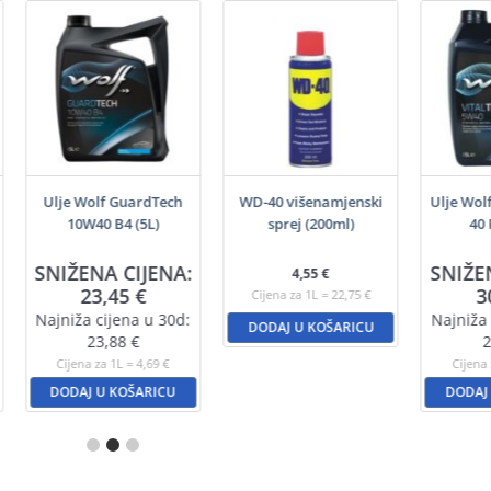
Ulje Wolf GuardTech
WD-40 višenamjenski
Ulje Wol
10W40 B4 (5L)
sprej (200ml)
40 
SNIŽENA CIJENA:
SNIŽE
4,55
€
23,45
€
3
Cijena za 1L = 22,75 €
Najniža cijena u 30d:
Najniža 
DODAJ U KOŠARICU
23,88
€
2
Cijena za 1L = 4,69 €
Cijena 
DODAJ U KOŠARICU
DODAJ