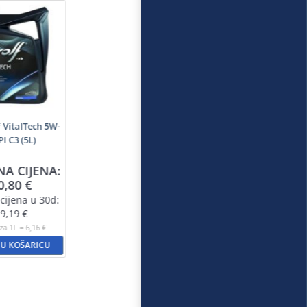
f VitalTech 5W-
PI C3 (5L)
NA CIJENA:
0,80
€
cijena u 30d:
9,19
€
za 1L = 6,16 €
 U KOŠARICU