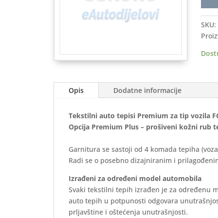
auto
tepis
SKU:
FOR
Proiz
Trans
Conn
Dost
2014
>
Prem
Opis
Dodatne informacije
količ
Tekstilni auto tepisi Premium za tip vozila 
Opcija Premium Plus – prošiveni kožni rub t
Garnitura se sastoji od 4 komada tepiha (voza
Radi se o posebno dizajniranim i prilagođenim
Izrađeni za određeni model automobila
Svaki tekstilni tepih izrađen je za određenu 
auto tepih u potpunosti odgovara unutrašnjos
prljavštine i oštećenja unutrašnjosti.