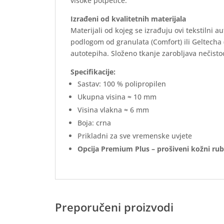
visoke potpetice.
Izrađeni od kvalitetnih materijala
Materijali od kojeg se izrađuju ovi tekstilni 
podlogom od granulata (Comfort) ili Geltecha
autotepiha. Složeno tkanje zarobljava nečistoć
Specifikacije:
Sastav: 100 % polipropilen
Ukupna visina ≈ 10 mm
Visina vlakna ≈ 6 mm
Boja: crna
Prikladni za sve vremenske uvjete
Opcija Premium Plus – prošiveni kožni rub
Preporučeni proizvodi