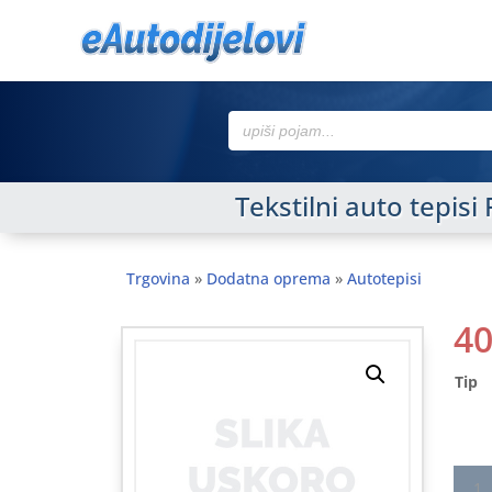
Search
for:
Tekstilni auto tepi
Trgovina
»
Dodatna oprema
»
Autotepisi
4
Tip
Tekst