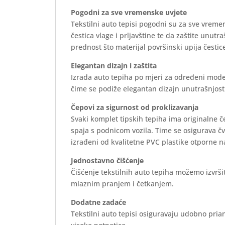
Pogodni za sve vremenske uvjete
Tekstilni auto tepisi pogodni su za sve vreme
čestica vlage i prljavštine te da zaštite unutr
prednost što materijal površinski upija čestice
Elegantan dizajn i zaštita
Izrada auto tepiha po mjeri za određeni mode
čime se podiže elegantan dizajn unutrašnjosti 
Čepovi za sigurnost od proklizavanja
Svaki komplet tipskih tepiha ima originalne 
spaja s podnicom vozila. Time se osigurava č
izrađeni od kvalitetne PVC plastike otporne n
Jednostavno čišćenje
Čišćenje tekstilnih auto tepiha možemo izvrš
mlaznim pranjem i četkanjem.
Dodatne zadaće
Tekstilni auto tepisi osiguravaju udobno prian