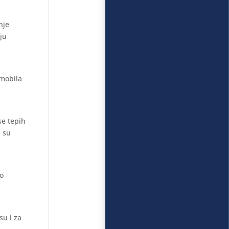
nje
aju
omobila
se tepih
i su
mo
su i za