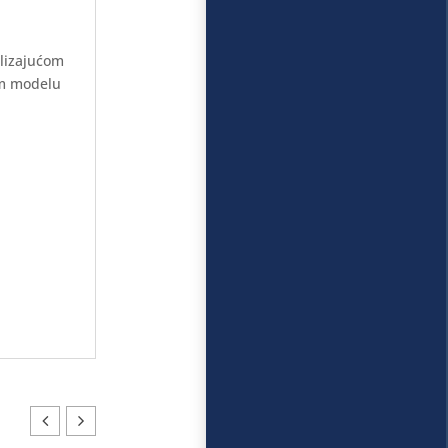
klizajućom
om modelu