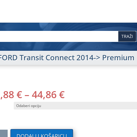
si FORD Transit Connect 2014-> Premium
RASPON
0,88
€
–
44,86
€
CIJENA:
OD
40,88 €
DO
44,86 €
ilni
DODAJ U KOŠARICU