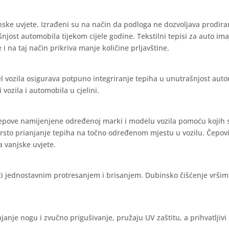
nske uvjete. Izrađeni su na način da podloga ne dozvoljava prodira
ašnjost automobila tijekom cijele godine. Tekstilni tepisi za auto im
 i na taj način prikriva manje količine prljavštine.
l vozila osigurava potpuno integriranje tepiha u unutrašnjost aut
vozila i automobila u cjelini.
čepove namijenjene određenoj marki i modelu vozila pomoću kojih 
vrsto prianjanje tepiha na točno određenom mjestu u vozilu. Čepov
a vanjske uvjete.
iti jednostavnim protresanjem i brisanjem. Dubinsko čišćenje vrši
janje nogu i zvučno prigušivanje, pružaju UV zaštitu, a prihvatljivi 