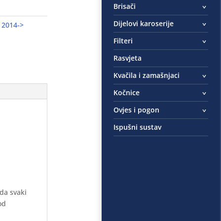
Brisači
Dijelovi karoserije
 2014->
Filteri
Rasvjeta
Kvačila i zamašnjaci
Kočnice
Ovjes i pogon
Ispušni sustav
 da svaki
od