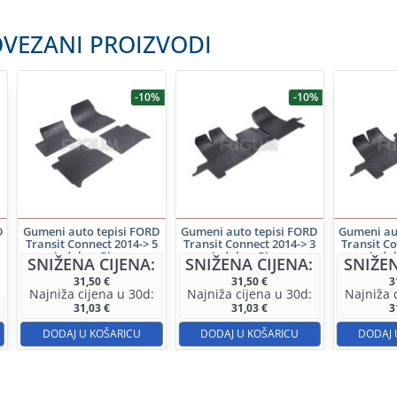
VEZANI PROIZVODI
-10%
-10%
D
Gumeni auto tepisi FORD
Gumeni auto tepisi FORD
Gumeni au
Transit Connect 2014-> 5
Transit Connect 2014-> 3
Transit Co
sjedala – Rigum
sjedala – Rigum
sjeda
SNIŽENA CIJENA:
SNIŽENA CIJENA:
SNIŽEN
31,50
€
31,50
€
3
Najniža cijena u 30d:
Najniža cijena u 30d:
Najniža 
31,03
€
31,03
€
3
DODAJ U KOŠARICU
DODAJ U KOŠARICU
DODAJ 