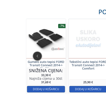
PO
-7%
-7%
to tepisi FORD
Gumeni auto tepisi FORD
Tekstilni auto tepisi FOR
Connect Furgon
Transit Connect 2014->
Transit Connect 2014->
> GledRing
GledRing
Comfort
NA CIJENA:
SNIŽENA CIJENA:
29,14
€
33,30
€
cijena u 30d:
Najniža cijena u 30d:
27,70
€
31,69
€
25,90
€
 U KOŠARICU
DODAJ U KOŠARICU
DODAJ U KOŠARICU