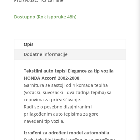
Proizvođač:
KS car line
2008
-
Dostupno (Rok isporuke 48h)
Elegance
količina
Opis
Dodatne informacije
Tekstilni auto tepisi Elegance za tip vozila
HONDA Accord 2002-2008.
Garnitura se sastoji od 4 komada tepiha
(vozački, suvozački i dva zadnja tepiha) sa
čepovima za pričvrščivanje.
Radi se o posebno dizajniranim i
prilagođenim auto tepisima za gore
navedeni tip vozila.
Izrađeni za određeni model automobila
Svaki tekstilni tepih izrađen je za određenu