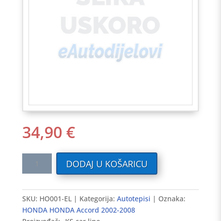
34,90
€
Tekstilni
DODAJ U KOŠARICU
auto
tepisi
HONDA
SKU:
HO001-EL
Kategorija:
Autotepisi
Oznaka:
Accord
HONDA HONDA Accord 2002-2008
2002-