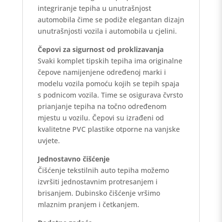
integriranje tepiha u unutrašnjost
automobila čime se podiže elegantan dizajn
unutrašnjosti vozila i automobila u cjelini.
Čepovi za sigurnost od proklizavanja
Svaki komplet tipskih tepiha ima originalne
čepove namijenjene određenoj marki i
modelu vozila pomoću kojih se tepih spaja
s podnicom vozila. Time se osigurava čvrsto
prianjanje tepiha na točno određenom
mjestu u vozilu. Čepovi su izrađeni od
kvalitetne PVC plastike otporne na vanjske
uvjete.
Jednostavno čišćenje
Čišćenje tekstilnih auto tepiha možemo
izvršiti jednostavnim protresanjem i
brisanjem. Dubinsko čišćenje vršimo
mlaznim pranjem i četkanjem.