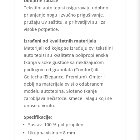
Dodatne zadaće
Tekstilni auto tepisi osiguravaju udobno
prianjanje nogu i zvučno prigušivanje,
pružaju UV zaštitu, a prihvatljivi su i za
visoke potpetice.
Izrađeni od kvalitetnih materijala
Materijali od kojeg se izrađuju ovi tekstilni
auto tepisi su kvalitetna polipropilenska
tkanja visoke gustoće sa neklizajućom
podlogom od granulata (Comfort) ili
Geltecha (Elegance, Premium). Omjer i
debljina materijala ovisi o odabranom
modelu autotepiha. Složeno tkanje
zarobljava nečistoće, smeće i vlagu koji se
unose u vozilo.
Specifikacije:
Sastav: 100 % polipropilen
Ukupna visina ≈ 8 mm