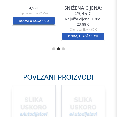
A:
SNIŽENA CIJENA:
S
4,55
€
23,45
€
Cijena za 1L = 22,75 €
d:
Najniža cijena u 30d:
N
DODAJ U KOŠARICU
23,88
€
Cijena za 1L = 4,69 €
DODAJ U KOŠARICU
POVEZANI PROIZVODI