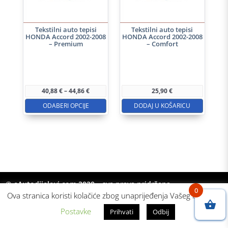
Tekstilni auto tepisi
Tekstilni auto tepisi
HONDA Accord 2002-2008
HONDA Accord 2002-2008
– Premium
– Comfort
Ovaj
proizvod
ima
Raspon
40,88
€
–
44,86
€
25,90
€
više
cijena:
od
ODABERI OPCIJE
DODAJ U KOŠARICU
varijanti.
40,88 €
do
Opcije
44,86 €
se
mogu
odabrati
na
© eAutodijelovi.com 2020 – sva prava pridržana
stranici
0
Ova stranica koristi kolačiće zbog unaprijeđenja Vašeg iskustva.
proizvoda
Postavke
Prihvati
Odbij