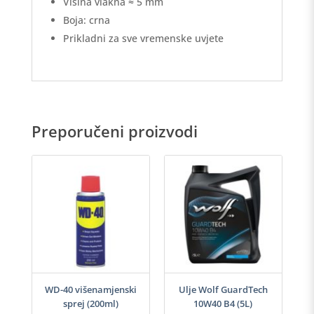
Visina vlakna ≈ 5 mm
Boja: crna
Prikladni za sve vremenske uvjete
Preporučeni proizvodi
-40
WD-40 višenamjenski
Ulje Wolf GuardTech
Ulj
sprej (200ml)
10W40 B4 (5L)