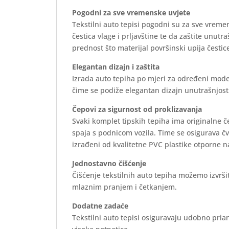
Pogodni za sve vremenske uvjete
Tekstilni auto tepisi pogodni su za sve vreme
čestica vlage i prljavštine te da zaštite unutr
prednost što materijal površinski upija čestice
Elegantan dizajn i zaštita
Izrada auto tepiha po mjeri za određeni mode
čime se podiže elegantan dizajn unutrašnjosti 
Čepovi za sigurnost od proklizavanja
Svaki komplet tipskih tepiha ima originalne 
spaja s podnicom vozila. Time se osigurava č
izrađeni od kvalitetne PVC plastike otporne n
Jednostavno čišćenje
Čišćenje tekstilnih auto tepiha možemo izvrš
mlaznim pranjem i četkanjem.
Dodatne zadaće
Tekstilni auto tepisi osiguravaju udobno prian