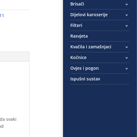
Brisači
Dijelovi karoserije
11
Filteri
Rasvjeta
Kvačila i zamašnjaci
Kočnice
Ovjes i pogon
Ispušni sustav
 da svaki
od