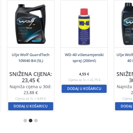
Ulje Wolf GuardTech
WD-40 višenamjenski
Ulje Wol
10W40 B4 (5L)
sprej (200ml)
40 
SNIŽENA CIJENA:
SNIŽE
4,55
€
23,45
€
3
Cijena za 1L = 22,75 €
Najniža cijena u 30d:
Najniža 
DODAJ U KOŠARICU
23,88
€
2
Cijena za 1L = 4,69 €
Cijena 
DODAJ U KOŠARICU
DODAJ