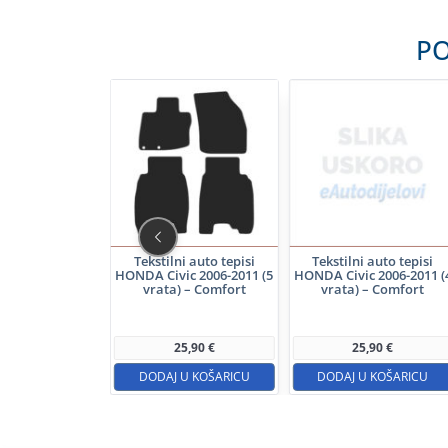
PO
ni auto tepisi
Tekstilni auto tepisi
Tekstilni auto tepisi
ic 2006-2011 (4
HONDA Civic 2006-2011 (5
HONDA Civic 2006-2011 (
) – Elegance
vrata) – Comfort
vrata) – Comfort
34,90
€
25,90
€
25,90
€
 U KOŠARICU
DODAJ U KOŠARICU
DODAJ U KOŠARICU