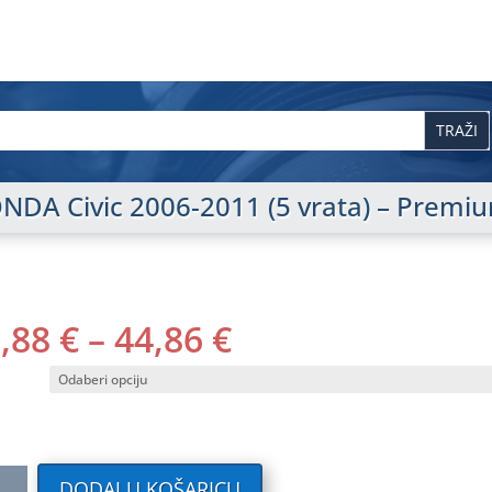
HONDA Civic 2006-2011 (5 vrata) – Premi
RASPON
0,88
€
–
44,86
€
CIJENA:
OD
40,88 €
DO
44,86 €
ilni
DODAJ U KOŠARICU