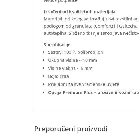
visoke potpetice.
Izrađeni od kvalitetnih materijala
Materijali od kojeg se izrađuju ovi tekstilni 
podlogom od granulata (Comfort) ili Geltecha
autotepiha. Složeno tkanje zarobljava nečistoć
Specifikacije:
Sastav: 100 % polipropilen
Ukupna visina ≈ 10 mm
Visina vlakna ≈ 6 mm
Boja: crna
Prikladni za sve vremenske uvjete
Opcija Premium Plus – prošiveni kožni rub
Preporučeni proizvodi