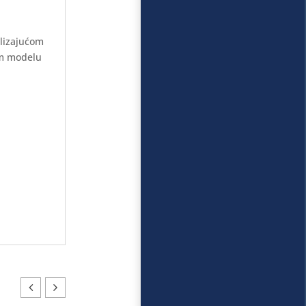
klizajućom
om modelu