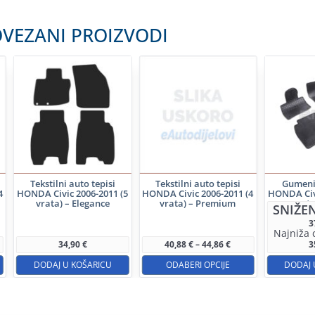
VEZANI PROIZVODI
Tekstilni auto tepisi
Tekstilni auto tepisi
Gumeni 
4
HONDA Civic 2006-2011 (5
HONDA Civic 2006-2011 (4
HONDA Civi
vrata) – Elegance
vrata) – Premium
vrata
SNIŽEN
Ovaj
3
Najniža 
proizvod
Raspon
34,90
€
40,88
€
–
44,86
€
3
cijena:
ima
od
DODAJ U KOŠARICU
ODABERI OPCIJE
DODAJ 
40,88 €
više
do
44,86 €
varijanti.
Opcije