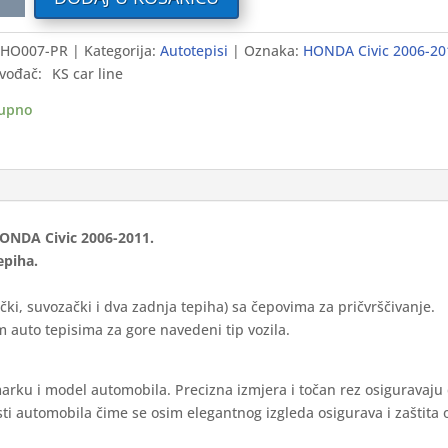
i
HO007-PR
Kategorija:
Autotepisi
Oznaka:
HONDA Civic 2006-20
DA
vođač:
KS car line
-
upno
)
ium
 HONDA Civic 2006-2011.
ina
epiha.
čki, suvozački i dva zadnja tepiha) sa čepovima za pričvrščivanje.
 auto tepisima za gore navedeni tip vozila.
marku i model automobila. Precizna izmjera i točan rez osiguravaju
ti automobila čime se osim elegantnog izgleda osigurava i zaštita 