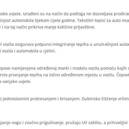
nske uvjete. Izrađeni su na način da podloga ne dozvoljava prodira
ašnjost automobila tijekom cijele godine. Tekstilni tepisi za auto im
 i na taj način prikriva manje količine prljavštine.
l vozila osigurava potpuno integriranje tepiha u unutrašnjost aut
vozila i automobila u cjelini.
čepove namijenjene određenoj marki i modelu vozila pomoću kojih 
vrsto prianjanje tepiha na točno određenom mjestu u vozilu. Čepov
a vanjske uvjete.
iti jednostavnim protresanjem i brisanjem. Dubinsko čišćenje vrši
janje nogu i zvučno prigušivanje, pružaju UV zaštitu, a prihvatljivi 