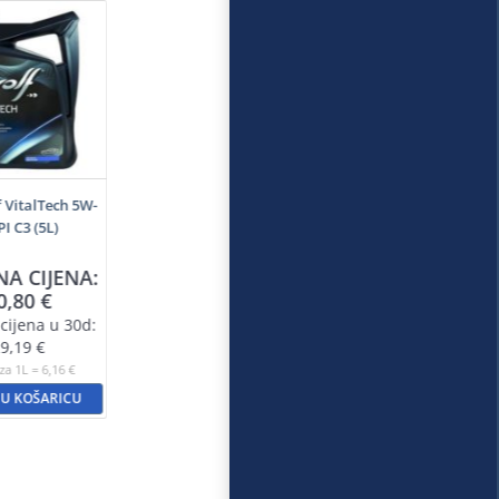
f VitalTech 5W-
PI C3 (5L)
NA CIJENA:
0,80
€
cijena u 30d:
9,19
€
za 1L = 6,16 €
 U KOŠARICU