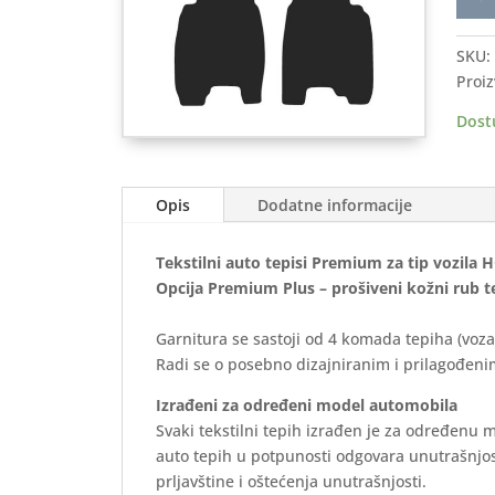
auto
tepis
SKU:
HON
Proiz
Civic
2006
Dost
2011
(5
vrata
Opis
Dodatne informacije
-
Prem
Tekstilni auto tepisi Premium za tip vozila
količ
Opcija Premium Plus – prošiveni kožni rub t
Garnitura se sastoji od 4 komada tepiha (voza
Radi se o posebno dizajniranim i prilagođenim
Izrađeni za određeni model automobila
Svaki tekstilni tepih izrađen je za određenu 
auto tepih u potpunosti odgovara unutrašnjos
prljavštine i oštećenja unutrašnjosti.