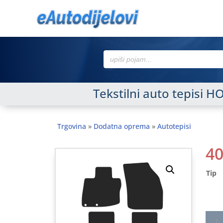
Search
for:
Tekstilni auto tepisi 
Trgovina
»
Dodatna oprema
»
Autotepisi
4
Tip
Tekst