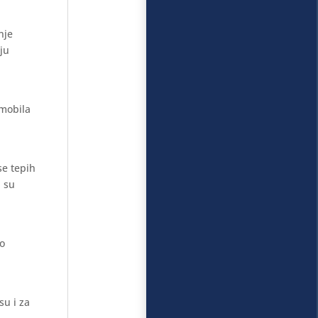
nje
aju
omobila
se tepih
i su
mo
su i za