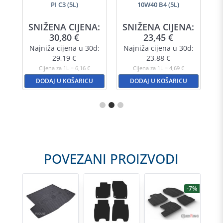
PI C3 (5L)
10W40 B4 (5L)
SNIŽENA CIJENA:
SNIŽENA CIJENA:
30,80
€
23,45
€
Najniža cijena u 30d:
Najniža cijena u 30d:
29,19
€
23,88
€
Cijena za 1L = 6,16 €
Cijena za 1L = 4,69 €
DODAJ U KOŠARICU
DODAJ U KOŠARICU
POVEZANI PROIZVODI
-7%