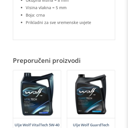
Ukupna visina ≈ 8 mm
Visina vlakna ≈ 5 mm
Boja: crna
Prikladni za sve vremenske uvjete
Preporučeni proizvodi
i
Ulje Wolf VitalTech 5W-40
Ulje Wolf GuardTech