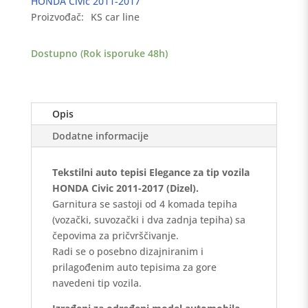
HONDA Civic 2011-2017
2011-
Proizvođač:
KS car line
2017
(Dizel)
Dostupno (Rok isporuke 48h)
-
Elegance
količina
Opis
Dodatne informacije
Tekstilni auto tepisi Elegance za tip vozila
HONDA Civic 2011-2017 (Dizel).
Garnitura se sastoji od 4 komada tepiha
(vozački, suvozački i dva zadnja tepiha) sa
čepovima za pričvrščivanje.
Radi se o posebno dizajniranim i
prilagođenim auto tepisima za gore
navedeni tip vozila.