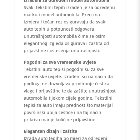
Izrađeni za određeni model automobila
Svaki tekstilni tepih izrađen je za određenu
marku i model automobila. Precizna
izmjera i točan rez osiguravaju da svaki
auto tepih u potpunosti odgovara
unutrašnjosti automobila čime se osim
elegantnog izgleda osigurava i zaštita od
prljavštine i oštećenja unutrašnjosti.
Pogodni za sve vremenske uvjete
Tekstilni auto tepisi pogodni su za sve
vremenske uvjete. Izrađeni su na način da
podloga ne dozvoljava prodiranje čestica
vlage i prljavštine te da zaštite unutrašnjost
automobila tijekom cijele godine. Tekstilni
tepisi za auto imaju prednost što materijal
površinski upija čestice i na taj način
prikriva manje količine prljavštine.
Elegantan dizajn i zaštita
Izrada auto tepiha po mjeri za određeni