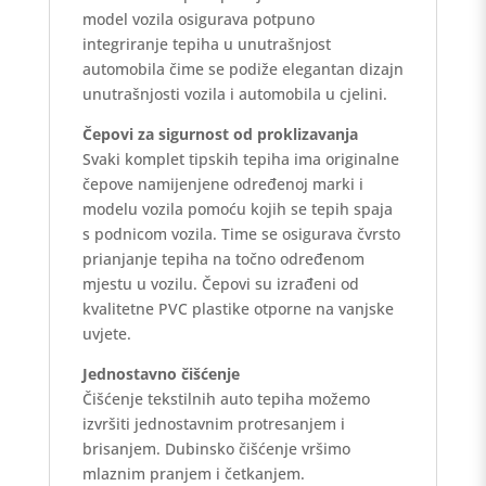
model vozila osigurava potpuno
integriranje tepiha u unutrašnjost
automobila čime se podiže elegantan dizajn
unutrašnjosti vozila i automobila u cjelini.
Čepovi za sigurnost od proklizavanja
Svaki komplet tipskih tepiha ima originalne
čepove namijenjene određenoj marki i
modelu vozila pomoću kojih se tepih spaja
s podnicom vozila. Time se osigurava čvrsto
prianjanje tepiha na točno određenom
mjestu u vozilu. Čepovi su izrađeni od
kvalitetne PVC plastike otporne na vanjske
uvjete.
Jednostavno čišćenje
Čišćenje tekstilnih auto tepiha možemo
izvršiti jednostavnim protresanjem i
brisanjem. Dubinsko čišćenje vršimo
mlaznim pranjem i četkanjem.