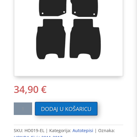
34,90
€
Tekstilni
DODAJ U KOŠARICU
auto
tepisi
HONDA
SKU:
HO019-EL
Kategorija:
Autotepisi
Oznaka:
Civic