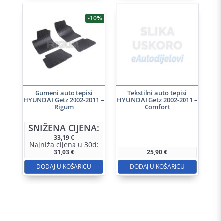
-10%
Gumeni auto tepisi
Tekstilni auto tepisi
HYUNDAI Getz 2002-2011 –
HYUNDAI Getz 2002-2011 –
Rigum
Comfort
SNIŽENA CIJENA:
33,19
€
Najniža cijena u 30d:
31,03
€
25,90
€
DODAJ U KOŠARICU
DODAJ U KOŠARICU