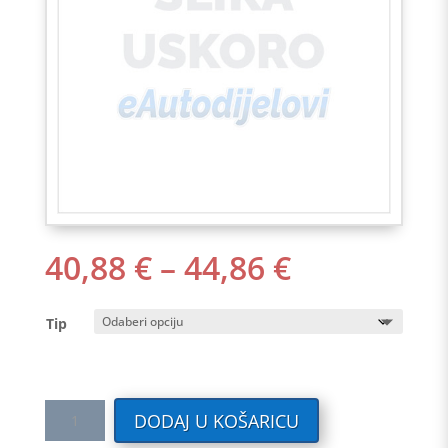
RASPON
40,88
€
–
44,86
€
CIJENA:
OD
Tip
40,88 €
DO
44,86 €
Tekstilni
DODAJ U KOŠARICU
auto