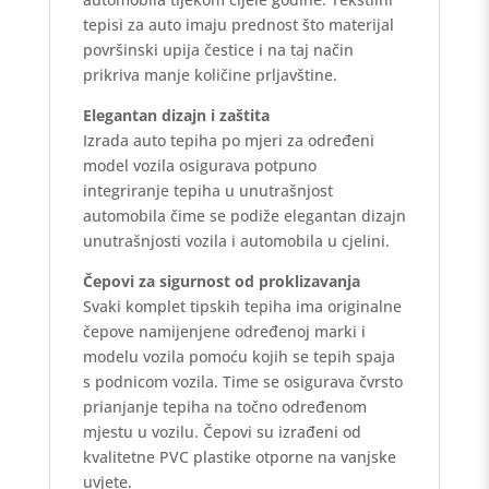
tepisi za auto imaju prednost što materijal
površinski upija čestice i na taj način
prikriva manje količine prljavštine.
Elegantan dizajn i zaštita
Izrada auto tepiha po mjeri za određeni
model vozila osigurava potpuno
integriranje tepiha u unutrašnjost
automobila čime se podiže elegantan dizajn
unutrašnjosti vozila i automobila u cjelini.
Čepovi za sigurnost od proklizavanja
Svaki komplet tipskih tepiha ima originalne
čepove namijenjene određenoj marki i
modelu vozila pomoću kojih se tepih spaja
s podnicom vozila. Time se osigurava čvrsto
prianjanje tepiha na točno određenom
mjestu u vozilu. Čepovi su izrađeni od
kvalitetne PVC plastike otporne na vanjske
uvjete.