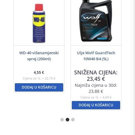
-40
WD-40 višenamjenski
Ulje Wolf GuardTech
Ulj
sprej (200ml)
10W40 B4 (5L)
A:
SNIŽENA CIJENA:
S
4,55
€
23,45
€
Cijena za 1L = 22,75 €
d:
Najniža cijena u 30d:
N
DODAJ U KOŠARICU
23,88
€
Cijena za 1L = 4,69 €
DODAJ U KOŠARICU