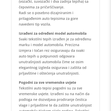
(vozački, suvozački i dva zadnja tepiha) sa
čepovima za pričvrščivanje.
Radi se o posebno dizajniranim i
prilagođenim auto tepisima za gore
navedeni tip vozila.
Izrađeni za određeni model automobila
Svaki tekstilni tepih izrađen je za određenu
marku i model automobila. Precizna
izmjera i točan rez osiguravaju da svaki
auto tepih u potpunosti odgovara
unutrašnjosti automobila čime se osim
elegantnog izgleda osigurava i zaštita od
prljavštine i oštećenja unutrašnjosti.
Pogodni za sve vremenske uvjete
Tekstilni auto tepisi pogodni su za sve
vremenske uvjete. Izrađeni su na način da
podloga ne dozvoljava prodiranje čestica
vlage i prljavštine te da zaštite unutrašnjost
automobila tijekom cijele godine. Tekstilni