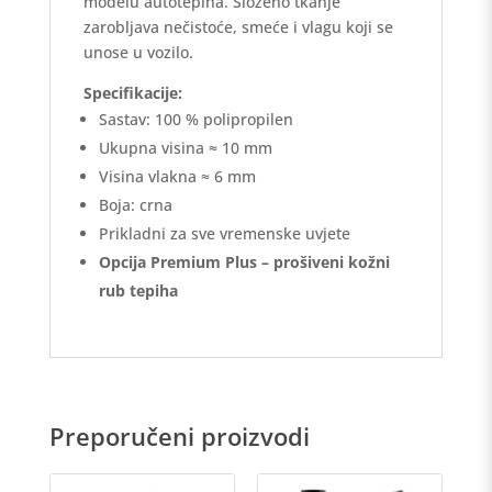
modelu autotepiha. Složeno tkanje
zarobljava nečistoće, smeće i vlagu koji se
unose u vozilo.
Specifikacije:
Sastav: 100 % polipropilen
Ukupna visina ≈ 10 mm
Visina vlakna ≈ 6 mm
Boja: crna
Prikladni za sve vremenske uvjete
Opcija Premium Plus – prošiveni kožni
rub tepiha
Preporučeni proizvodi