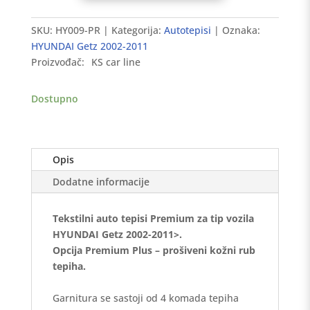
tepisi
HYUNDAI
SKU:
HY009-PR
Kategorija:
Autotepisi
Oznaka:
Getz
HYUNDAI Getz 2002-2011
2002-
Proizvođač:
KS car line
2011
-
Dostupno
Premium
količina
Opis
Dodatne informacije
Tekstilni auto tepisi Premium za tip vozila
HYUNDAI Getz 2002-2011>.
Opcija Premium Plus – prošiveni kožni rub
tepiha.
Garnitura se sastoji od 4 komada tepiha