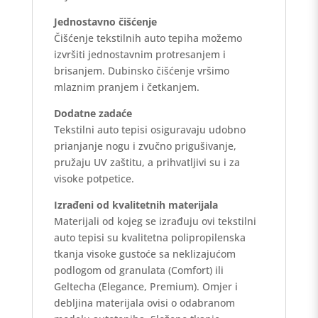
Jednostavno čišćenje
Čišćenje tekstilnih auto tepiha možemo
izvršiti jednostavnim protresanjem i
brisanjem. Dubinsko čišćenje vršimo
mlaznim pranjem i četkanjem.
Dodatne zadaće
Tekstilni auto tepisi osiguravaju udobno
prianjanje nogu i zvučno prigušivanje,
pružaju UV zaštitu, a prihvatljivi su i za
visoke potpetice.
Izrađeni od kvalitetnih materijala
Materijali od kojeg se izrađuju ovi tekstilni
auto tepisi su kvalitetna polipropilenska
tkanja visoke gustoće sa neklizajućom
podlogom od granulata (Comfort) ili
Geltecha (Elegance, Premium). Omjer i
debljina materijala ovisi o odabranom