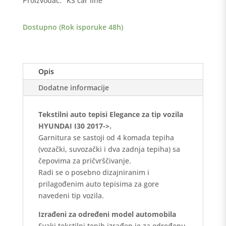
Proizvođač:
KS car line
>
Elegance
Dostupno (Rok isporuke 48h)
količina
Opis
Dodatne informacije
Tekstilni auto tepisi Elegance za tip vozila
HYUNDAI I30 2017->.
Garnitura se sastoji od 4 komada tepiha
(vozački, suvozački i dva zadnja tepiha) sa
čepovima za pričvrščivanje.
Radi se o posebno dizajniranim i
prilagođenim auto tepisima za gore
navedeni tip vozila.
Izrađeni za određeni model automobila
Svaki tekstilni tepih izrađen je za određenu