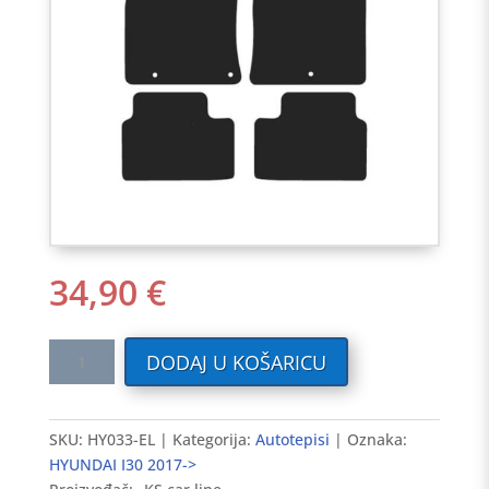
34,90
€
Tekstilni
DODAJ U KOŠARICU
auto
tepisi
HYUNDAI
SKU:
HY033-EL
Kategorija:
Autotepisi
Oznaka:
I30
HYUNDAI I30 2017->
2017-