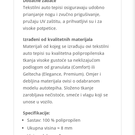
Dodatne zadaće
Tekstilni auto tepisi osiguravaju udobno
prianjanje nogu i zvučno prigušivanje,
pružaju UV zaštitu, a prihvatljivi su i za
visoke potpetice.
Izrađeni od kvalitetnih materijala
Materijali od kojeg se izrađuju ovi tekstilni
auto tepisi su kvalitetna polipropilenska
tkanja visoke gustoće sa neklizajućom
podlogom od granulata (Comfort) ili
Geltecha (Elegance, Premium). Omjer i
debljina materijala ovisi o odabranom
modelu autotepiha. Složeno tkanje
zarobljava nečistoće, smeće i vlagu koji se
unose u vozilo.
Specifikacije:
Sastav: 100 % polipropilen
Ukupna visina ≈ 8 mm