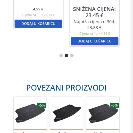
A:
SNIŽENA CIJENA:
S
4,55
€
23,45
€
Cijena za 1L = 22,75 €
d:
Najniža cijena u 30d:
N
DODAJ U KOŠARICU
23,88
€
Cijena za 1L = 4,69 €
DODAJ U KOŠARICU
POVEZANI PROIZVODI
-6%
-6%
-6%