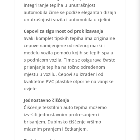
integriranje tepiha u unutrašnjost
automobila čime se podiže elegantan dizajn
unutrašnjosti vozila i automobila u cjelini.
Čepovi za sigurnost od proklizavanja
Svaki komplet tipskih tepiha ima originalne
čepove namijenjene određenoj marki i
modelu vozila pomoću kojih se tepih spaja
s podnicom vozila. Time se osigurava čvrsto
prianjanje tepiha na točno određenom
mjestu u vozilu. Čepovi su izrađeni od
kvalitetne PVC plastike otporne na vanjske
uvjete.
Jednostavno čišćenje
Čišćenje tekstilnih auto tepiha možemo
izvršiti jednostavnim protresanjem i
brisanjem. Dubinsko čišćenje vršimo
mlaznim pranjem i četkanjem.