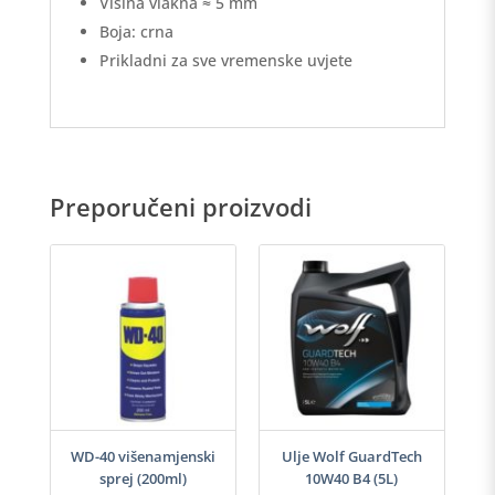
Visina vlakna ≈ 5 mm
Boja: crna
Prikladni za sve vremenske uvjete
Preporučeni proizvodi
-40
WD-40 višenamjenski
Ulje Wolf GuardTech
Ulj
sprej (200ml)
10W40 B4 (5L)