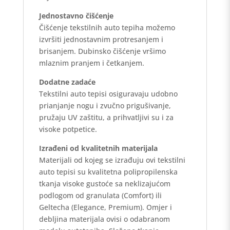
Jednostavno čišćenje
Čišćenje tekstilnih auto tepiha možemo
izvršiti jednostavnim protresanjem i
brisanjem. Dubinsko čišćenje vršimo
mlaznim pranjem i četkanjem.
Dodatne zadaće
Tekstilni auto tepisi osiguravaju udobno
prianjanje nogu i zvučno prigušivanje,
pružaju UV zaštitu, a prihvatljivi su i za
visoke potpetice.
Izrađeni od kvalitetnih materijala
Materijali od kojeg se izrađuju ovi tekstilni
auto tepisi su kvalitetna polipropilenska
tkanja visoke gustoće sa neklizajućom
podlogom od granulata (Comfort) ili
Geltecha (Elegance, Premium). Omjer i
debljina materijala ovisi o odabranom