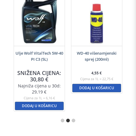
h
Ulje Wolf VitalTech 5W-40
WD-40 višenamjenski
PI C3 (5L)
sprej (200ml)
A:
SNIŽENA CIJENA:
S
4,55
€
30,80
€
Cijena za 1L = 22,75 €
d:
Najniža cijena u 30d:
N
DODAJ U KOŠARICU
29,19
€
Cijena za 1L = 6,16 €
DODAJ U KOŠARICU