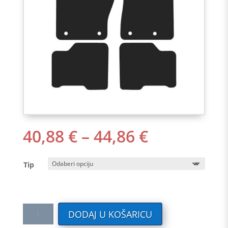
RASPON
40,88
€
–
44,86
€
CIJENA:
OD
Tip
40,88 €
DO
44,86 €
Tekstilni
DODAJ U KOŠARICU
auto