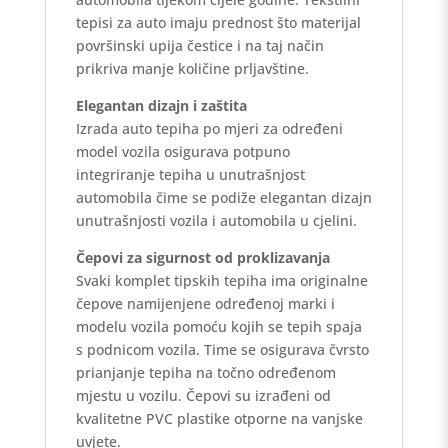
tepisi za auto imaju prednost što materijal
površinski upija čestice i na taj način
prikriva manje količine prljavštine.
Elegantan dizajn i zaštita
Izrada auto tepiha po mjeri za određeni
model vozila osigurava potpuno
integriranje tepiha u unutrašnjost
automobila čime se podiže elegantan dizajn
unutrašnjosti vozila i automobila u cjelini.
Čepovi za sigurnost od proklizavanja
Svaki komplet tipskih tepiha ima originalne
čepove namijenjene određenoj marki i
modelu vozila pomoću kojih se tepih spaja
s podnicom vozila. Time se osigurava čvrsto
prianjanje tepiha na točno određenom
mjestu u vozilu. Čepovi su izrađeni od
kvalitetne PVC plastike otporne na vanjske
uvjete.