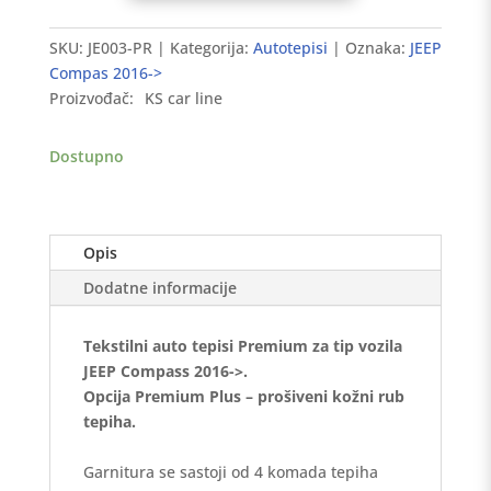
tepisi
JEEP
SKU:
JE003-PR
Kategorija:
Autotepisi
Oznaka:
JEEP
Compass
Compas 2016->
2016-
Proizvođač:
KS car line
>
Premium
Dostupno
količina
Opis
Dodatne informacije
Tekstilni auto tepisi Premium za tip vozila
JEEP Compass 2016->.
Opcija Premium Plus – prošiveni kožni rub
tepiha.
Garnitura se sastoji od 4 komada tepiha