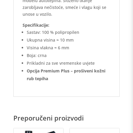
modelu autotepiha. Složeno tkanje
zarobljava nečistoće, smeće i vlagu koji se
unose u vozilo.
Specifikacije:
Sastav: 100 % polipropilen
Ukupna visina ≈ 10 mm
Visina vlakna ≈ 6 mm
Boja: crna
Prikladni za sve vremenske uvjete
Opcija Premium Plus – prošiveni kožni
rub tepiha
Preporučeni proizvodi