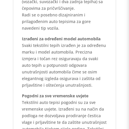
(vozački, suvozački i dva zadnja tepiha) sa
čepovima za pričvrščivanje.
Radi se o posebno dizajniranim i
prilagođenim auto tepisima za gore
navedeni tip vozila.
Izrađeni za određeni model automobila
Svaki tekstilni tepih izrađen je za određenu
marku i model automobila. Precizna
izmjera i točan rez osiguravaju da svaki
auto tepih u potpunosti odgovara
unutrašnjosti automobila čime se osim
elegantnog izgleda osigurava i zaštita od
prljavštine i oštećenja unutrašnjosti.
Pogodni za sve vremenske uvjete
Tekstilni auto tepisi pogodni su za sve
vremenske uvjete. Izrađeni su na način da
podloga ne dozvoljava prodiranje čestica
vlage i prljavštine te da zaštite unutrašnjost
automobila tijekom cijele godine. Tekstilni