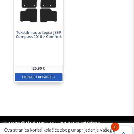
Tekstilni auto tepisi JEEP
Compass 2016-> Comfort
25,90
€
DODAJ U KOŠARICU
© eAutodijelovi.com 2020 – sva prava pridržana
0
Ova stranica koristi kolačiće zbog unaprijeđenja Vašeg iskustva.