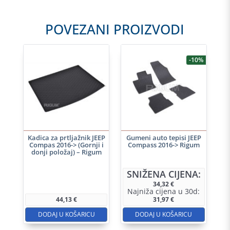
POVEZANI PROIZVODI
-10%
Kadica za prtljažnik JEEP
Gumeni auto tepisi JEEP
Compas 2016-> (Gornji i
Compass 2016-> Rigum
donji položaj) – Rigum
SNIŽENA CIJENA:
34,32
€
Najniža cijena u 30d:
44,13
€
31,97
€
DODAJ U KOŠARICU
DODAJ U KOŠARICU