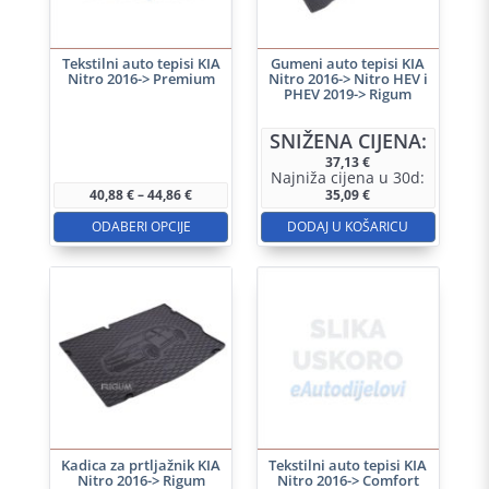
Tekstilni auto tepisi KIA
Gumeni auto tepisi KIA
Nitro 2016-> Premium
Nitro 2016-> Nitro HEV i
PHEV 2019-> Rigum
Ovaj
SNIŽENA CIJENA:
proizvod
37,13
€
Najniža cijena u 30d:
ima
Raspon
40,88
€
–
44,86
€
35,09
€
više
cijena:
od
ODABERI OPCIJE
DODAJ U KOŠARICU
varijanti.
40,88 €
do
Opcije
44,86 €
se
mogu
odabrati
na
stranici
proizvoda
Kadica za prtljažnik KIA
Tekstilni auto tepisi KIA
Nitro 2016-> Rigum
Nitro 2016-> Comfort