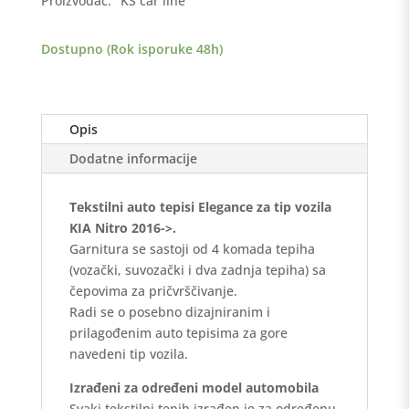
Proizvođač:
KS car line
>
Elegance
Dostupno (Rok isporuke 48h)
količina
Opis
Dodatne informacije
Tekstilni auto tepisi Elegance za tip vozila
KIA Nitro 2016->.
Garnitura se sastoji od 4 komada tepiha
(vozački, suvozački i dva zadnja tepiha) sa
čepovima za pričvrščivanje.
Radi se o posebno dizajniranim i
prilagođenim auto tepisima za gore
navedeni tip vozila.
Izrađeni za određeni model automobila
Svaki tekstilni tepih izrađen je za određenu