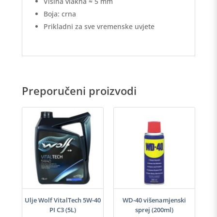
Visina vlakna ≈ 5 mm
Boja: crna
Prikladni za sve vremenske uvjete
Preporučeni proizvodi
h
Ulje Wolf VitalTech 5W-40
WD-40 višenamjenski
PI C3 (5L)
sprej (200ml)