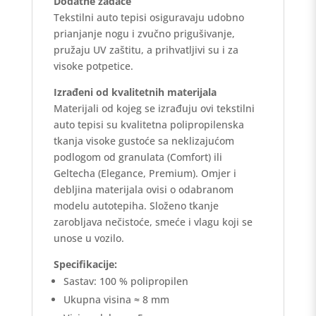
Dodatne zadaće
Tekstilni auto tepisi osiguravaju udobno
prianjanje nogu i zvučno prigušivanje,
pružaju UV zaštitu, a prihvatljivi su i za
visoke potpetice.
Izrađeni od kvalitetnih materijala
Materijali od kojeg se izrađuju ovi tekstilni
auto tepisi su kvalitetna polipropilenska
tkanja visoke gustoće sa neklizajućom
podlogom od granulata (Comfort) ili
Geltecha (Elegance, Premium). Omjer i
debljina materijala ovisi o odabranom
modelu autotepiha. Složeno tkanje
zarobljava nečistoće, smeće i vlagu koji se
unose u vozilo.
Specifikacije:
Sastav: 100 % polipropilen
Ukupna visina ≈ 8 mm