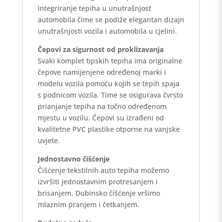
integriranje tepiha u unutrašnjost
automobila čime se podiže elegantan dizajn
unutrašnjosti vozila i automobila u cjelini.
Čepovi za sigurnost od proklizavanja
Svaki komplet tipskih tepiha ima originalne
čepove namijenjene određenoj marki i
modelu vozila pomoću kojih se tepih spaja
s podnicom vozila. Time se osigurava čvrsto
prianjanje tepiha na točno određenom
mjestu u vozilu. Čepovi su izrađeni od
kvalitetne PVC plastike otporne na vanjske
uvjete.
Jednostavno čišćenje
Čišćenje tekstilnih auto tepiha možemo
izvršiti jednostavnim protresanjem i
brisanjem. Dubinsko čišćenje vršimo
mlaznim pranjem i četkanjem.