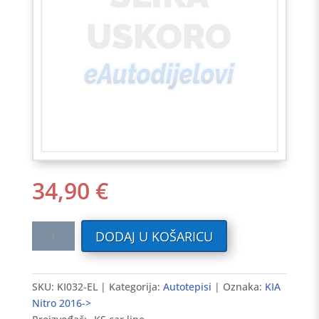
34,90
€
Tekstilni
DODAJ U KOŠARICU
auto
tepisi
KIA
SKU:
KI032-EL
Kategorija:
Autotepisi
Oznaka:
KIA
Nitro
Nitro 2016->
2016-