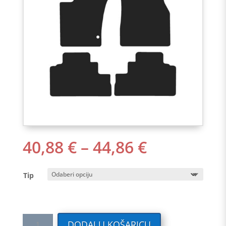
RASPON
40,88
€
–
44,86
€
CIJENA:
OD
Tip
40,88 €
DO
44,86 €
Tekstilni
DODAJ U KOŠARICU