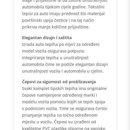
vlage i prljavštine te da zaštite unutrašnjost
automobila tijekom cijele godine. Tekstilni
tepisi za auto imaju prednost što materijal
površinski upija čestice i na taj način
prikriva manje količine prljavštine.
Elegantan dizajn i zaštita
Izrada auto tepiha po mjeri za određeni
model vozila osigurava potpuno
integriranje tepiha u unutrašnjost
automobila čime se podiže elegantan dizajn
unutrašnjosti vozila i automobila u cjelini.
Čepovi za sigurnost od proklizavanja
Svaki komplet tipskih tepiha ima originalne
čepove namijenjene određenoj marki i
modelu vozila pomoću kojih se tepih spaja
s podnicom vozila. Time se osigurava čvrsto
prianjanje tepiha na točno određenom
mjestu u vozilu. Čepovi su izrađeni od
kvalitetne PVC plastike otporne na vanjske