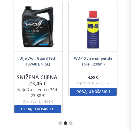
-40
Ulje Wolf GuardTech
WD-40 višenamjenski
Ulj
10W40 B4 (5L)
sprej (200ml)
A:
SNIŽENA CIJENA:
S
4,55
€
23,45
€
Cijena za 1L = 22,75 €
d:
Najniža cijena u 30d:
N
DODAJ U KOŠARICU
23,88
€
Cijena za 1L = 4,69 €
DODAJ U KOŠARICU