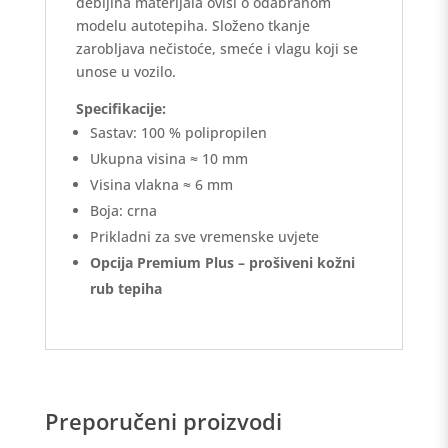
debljina materijala ovisi o odabranom
modelu autotepiha. Složeno tkanje
zarobljava nečistoće, smeće i vlagu koji se
unose u vozilo.
Specifikacije:
Sastav: 100 % polipropilen
Ukupna visina ≈ 10 mm
Visina vlakna ≈ 6 mm
Boja: crna
Prikladni za sve vremenske uvjete
Opcija Premium Plus – prošiveni kožni
rub tepiha
Preporučeni proizvodi