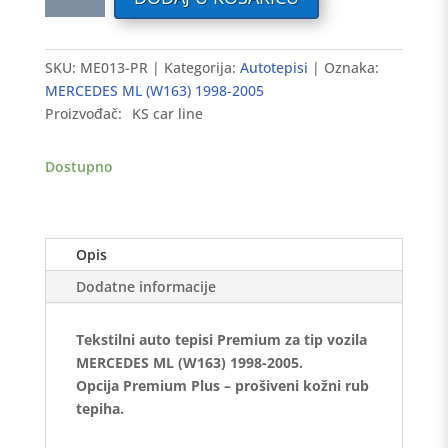
auto
tepisi
MERCEDES
SKU:
ME013-PR
Kategorija:
Autotepisi
Oznaka:
ML
MERCEDES ML (W163) 1998-2005
(W163)
Proizvođač:
KS car line
1998-
2005
Dostupno
-
Premium
količina
Opis
Dodatne informacije
Tekstilni auto tepisi Premium za tip vozila
MERCEDES ML (W163) 1998-2005.
Opcija Premium Plus – prošiveni kožni rub
tepiha.