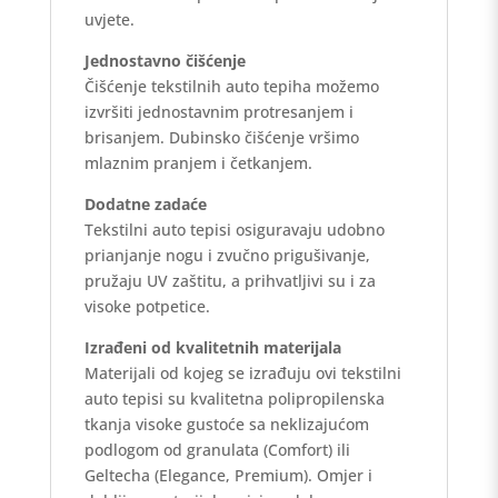
uvjete.
Jednostavno čišćenje
Čišćenje tekstilnih auto tepiha možemo
izvršiti jednostavnim protresanjem i
brisanjem. Dubinsko čišćenje vršimo
mlaznim pranjem i četkanjem.
Dodatne zadaće
Tekstilni auto tepisi osiguravaju udobno
prianjanje nogu i zvučno prigušivanje,
pružaju UV zaštitu, a prihvatljivi su i za
visoke potpetice.
Izrađeni od kvalitetnih materijala
Materijali od kojeg se izrađuju ovi tekstilni
auto tepisi su kvalitetna polipropilenska
tkanja visoke gustoće sa neklizajućom
podlogom od granulata (Comfort) ili
Geltecha (Elegance, Premium). Omjer i