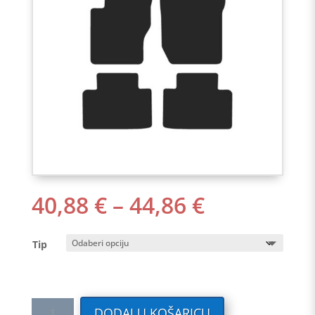
RASPON
40,88
€
–
44,86
€
CIJENA:
OD
Tip
40,88 €
DO
44,86 €
Tekstilni
DODAJ U KOŠARICU