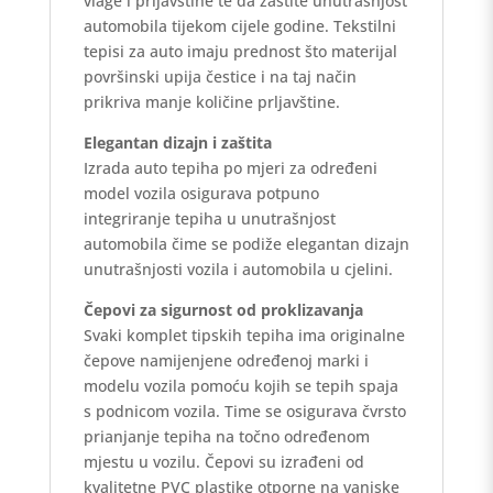
vlage i prljavštine te da zaštite unutrašnjost
automobila tijekom cijele godine. Tekstilni
tepisi za auto imaju prednost što materijal
površinski upija čestice i na taj način
prikriva manje količine prljavštine.
Elegantan dizajn i zaštita
Izrada auto tepiha po mjeri za određeni
model vozila osigurava potpuno
integriranje tepiha u unutrašnjost
automobila čime se podiže elegantan dizajn
unutrašnjosti vozila i automobila u cjelini.
Čepovi za sigurnost od proklizavanja
Svaki komplet tipskih tepiha ima originalne
čepove namijenjene određenoj marki i
modelu vozila pomoću kojih se tepih spaja
s podnicom vozila. Time se osigurava čvrsto
prianjanje tepiha na točno određenom
mjestu u vozilu. Čepovi su izrađeni od
kvalitetne PVC plastike otporne na vanjske