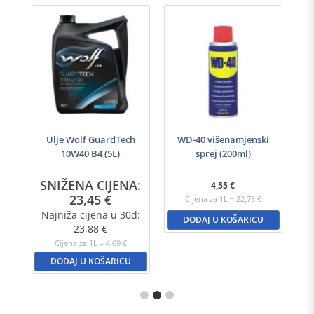
-40
Ulje Wolf GuardTech
WD-40 višenamjenski
Ulj
10W40 B4 (5L)
sprej (200ml)
A:
SNIŽENA CIJENA:
S
4,55
€
23,45
€
Cijena za 1L = 22,75 €
d:
Najniža cijena u 30d:
N
DODAJ U KOŠARICU
23,88
€
Cijena za 1L = 4,69 €
DODAJ U KOŠARICU