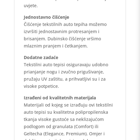
uvjete.
Jednostavno čišćenje
Čišćenje tekstilnih auto tepiha možemo
izvršiti jednostavnim protresanjem i
brisanjem. Dubinsko čišćenje vršimo
mlaznim pranjem i četkanjem.
Dodatne zadaće
Tekstilni auto tepisi osiguravaju udobno
prianjanje nogu i zvučno prigušivanje,
pružaju UV zaštitu, a prihvatljivi su i za
visoke potpetice.
Izrađeni od kvalitetnih materijala
Materijali od kojeg se izrađuju ovi tekstilni
auto tepisi su kvalitetna polipropilenska
tkanja visoke gustoće sa neklizajućom
podlogom od granulata (Comfort) ili
Geltecha (Elegance, Premium). Omjer i