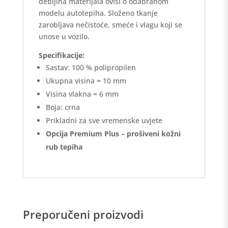
debljina materijala ovisi o odabranom
modelu autotepiha. Složeno tkanje
zarobljava nečistoće, smeće i vlagu koji se
unose u vozilo.
Specifikacije:
Sastav: 100 % polipropilen
Ukupna visina ≈ 10 mm
Visina vlakna ≈ 6 mm
Boja: crna
Prikladni za sve vremenske uvjete
Opcija Premium Plus – prošiveni kožni
rub tepiha
Preporučeni proizvodi