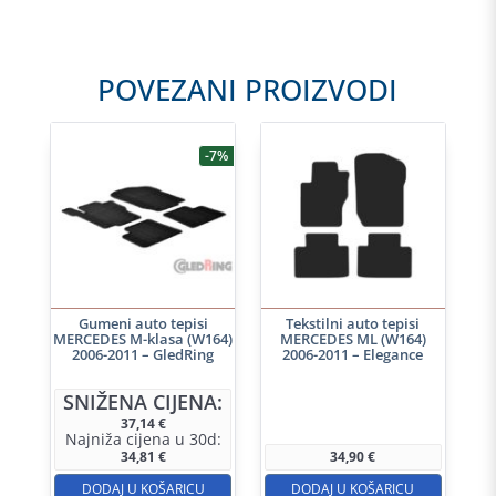
POVEZANI PROIZVODI
-7%
Gumeni auto tepisi
Tekstilni auto tepisi
MERCEDES M-klasa (W164)
MERCEDES ML (W164)
2006-2011 – GledRing
2006-2011 – Elegance
SNIŽENA CIJENA:
37,14
€
Najniža cijena u 30d:
34,81
€
34,90
€
DODAJ U KOŠARICU
DODAJ U KOŠARICU