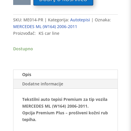
auto
tepisi
MERCEDES
SKU:
ME014-PR
Kategorija:
Autotepisi
Oznaka:
ML
MERCEDES ML (W164) 2006-2011
(W164)
Proizvođač:
KS car line
2006-
2011
Dostupno
-
Premium
količina
Opis
Dodatne informacije
Tekstilni auto tepisi Premium za tip vozila
MERCEDES ML (W164) 2006-2011.
Opcija Premium Plus – prošiveni kožni rub
tepiha.