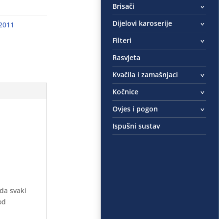
Brisači
Dijelovi karoserije
2011
Filteri
Rasvjeta
Kvačila i zamašnjaci
Kočnice
Ovjes i pogon
Ispušni sustav
 da svaki
od