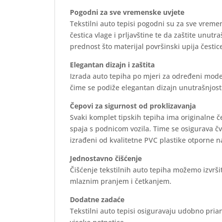
Pogodni za sve vremenske uvjete
Tekstilni auto tepisi pogodni su za sve vreme
čestica vlage i prljavštine te da zaštite unutr
prednost što materijal površinski upija čestice
Elegantan dizajn i zaštita
Izrada auto tepiha po mjeri za određeni mode
čime se podiže elegantan dizajn unutrašnjosti 
Čepovi za sigurnost od proklizavanja
Svaki komplet tipskih tepiha ima originalne 
spaja s podnicom vozila. Time se osigurava č
izrađeni od kvalitetne PVC plastike otporne n
Jednostavno čišćenje
Čišćenje tekstilnih auto tepiha možemo izvrš
mlaznim pranjem i četkanjem.
Dodatne zadaće
Tekstilni auto tepisi osiguravaju udobno prian