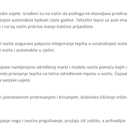
nske uvjete. Izrađeni su na način da podloga ne dozvoljava prodira
ašnjost automobila tijekom cijele godine. Tekstilni tepisi za auto im
 i na taj način prikriva manje količine prljavštine.
l vozila osigurava potpuno integriranje tepiha u unutrašnjost aut
vozila i automobila u cjelini.
čepove namijenjene određenoj marki i modelu vozila pomoću kojih 
vrsto prianjanje tepiha na točno određenom mjestu u vozilu. Čepov
a vanjske uvjete.
iti jednostavnim protresanjem i brisanjem. Dubinsko čišćenje vrši
janje nogu i zvučno prigušivanje, pružaju UV zaštitu, a prihvatljivi 