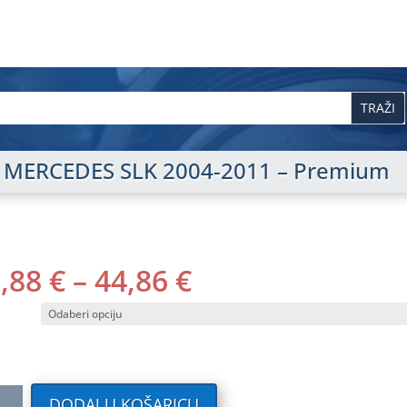
isi MERCEDES SLK 2004-2011 – Premium
RASPON
0,88
€
–
44,86
€
CIJENA:
OD
40,88 €
DO
44,86 €
ilni
DODAJ U KOŠARICU