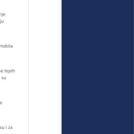
nje
aju
omobila
se tepih
i su
mo
su i za