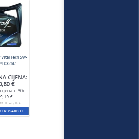
f VitalTech 5W-
PI C3 (5L)
NA CIJENA:
0,80
€
cijena u 30d:
9,19
€
za 1L = 6,16 €
 U KOŠARICU