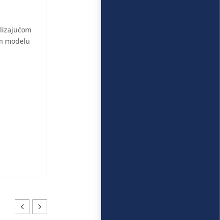
klizajućom
om modelu