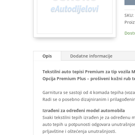
auto
tepis
SKU:
MER
Proiz
SLK
2004
Dost
2011
-
Prem
Opis
Dodatne informacije
količ
Tekstilni auto tepisi Premium za tip vozila
Opcija Premium Plus – prošiveni kožni rub t
Garnitura se sastoji od 4 komada tepiha (voza
Radi se o posebno dizajniranim i prilagođenim
Izrađeni za određeni model automobila
Svaki tekstilni tepih izrađen je za određenu 
auto tepih u potpunosti odgovara unutrašnjos
prljavštine i oštećenja unutrašnjosti.