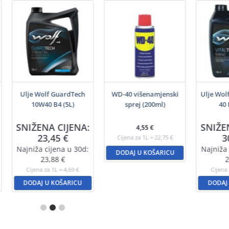
Ulje Wolf GuardTech
WD-40 višenamjenski
Ulje Wol
10W40 B4 (5L)
sprej (200ml)
40 
SNIŽENA CIJENA:
SNIŽE
4,55
€
23,45
€
3
Cijena za 1L = 22,75 €
Najniža cijena u 30d:
Najniža 
DODAJ U KOŠARICU
23,88
€
2
Cijena za 1L = 4,69 €
Cijena 
DODAJ U KOŠARICU
DODAJ