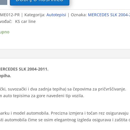
i
ME012-PR
Kategorija:
Autotepisi
Oznaka:
MERCEDES SLK 2004-
CEDES
vođač:
KS car line
-
upno
ium
ina
 MERCEDES SLK 2004-2011.
epiha.
čki, suvozački i dva zadnja tepiha) sa čepovima za pričvrščivanje.
 auto tepisima za gore navedeni tip vozila.
marku i model automobila. Precizna izmjera i točan rez osiguravaju
ti automobila čime se osim elegantnog izgleda osigurava i zaštita 