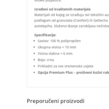
visoke potpetice.
Izrađeni od kvalitetnih materijala
Materijali od kojeg se izrađuju ovi tekstilni 
podlogom od granulata (Comfort) ili Geltecha
autotepiha. Složeno tkanje zarobljava nečistoć
Specifikacije:
Sastav: 100 % polipropilen
Ukupna visina ≈ 10 mm
Visina vlakna ≈ 6 mm
Boja: crna
Prikladni za sve vremenske uvjete
Opcija Premium Plus – prošiveni kožni rub
Preporučeni proizvodi