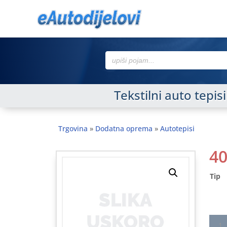
Search
for:
Tekstilni auto tep
Trgovina
»
Dodatna oprema
»
Autotepisi
4
Tip
Tekst