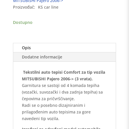
MITSUBISHI Pajero 2006->
2006-
Proizvođač:
KS car line
>
(3
Dostupno
vrata)
-
Comfort
količina
Opis
Dodatne informacije
Tekstilni auto tepisi Comfort za tip vozila
MITSUBISHI Pajero 2006-> (3 vrata).
Garnitura se sastoji od 4 komada tepiha
(vozački, suvozački i dva zadnja tepiha) sa
čepovima za pričvrščivanje.
Radi se o posebno dizajniranim i
prilagođenim auto tepisima za gore
navedeni tip vozila.