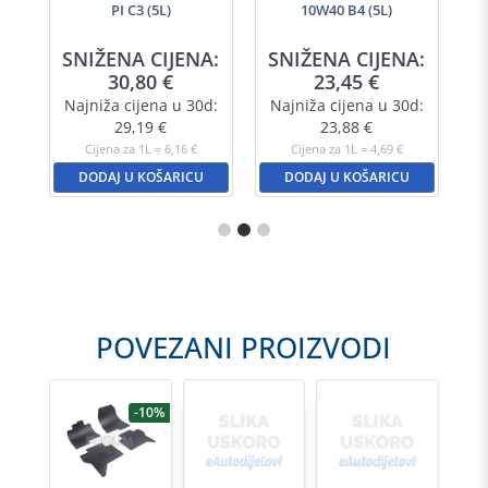
PI C3 (5L)
10W40 B4 (5L)
SNIŽENA CIJENA:
SNIŽENA CIJENA:
30,80
€
23,45
€
Najniža cijena u 30d:
Najniža cijena u 30d:
29,19
€
23,88
€
Cijena za 1L = 6,16 €
Cijena za 1L = 4,69 €
DODAJ U KOŠARICU
DODAJ U KOŠARICU
POVEZANI PROIZVODI
-10%