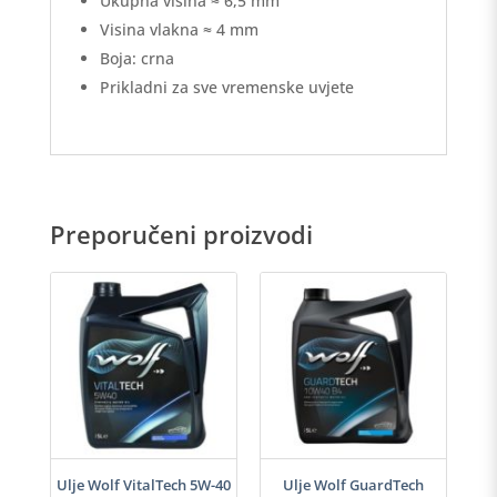
Ukupna visina ≈ 6,5 mm
Visina vlakna ≈ 4 mm
Boja: crna
Prikladni za sve vremenske uvjete
Preporučeni proizvodi
i
Ulje Wolf VitalTech 5W-40
Ulje Wolf GuardTech