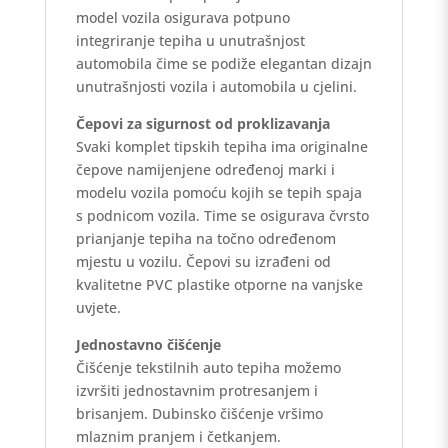
model vozila osigurava potpuno
integriranje tepiha u unutrašnjost
automobila čime se podiže elegantan dizajn
unutrašnjosti vozila i automobila u cjelini.
Čepovi za sigurnost od proklizavanja
Svaki komplet tipskih tepiha ima originalne
čepove namijenjene određenoj marki i
modelu vozila pomoću kojih se tepih spaja
s podnicom vozila. Time se osigurava čvrsto
prianjanje tepiha na točno određenom
mjestu u vozilu. Čepovi su izrađeni od
kvalitetne PVC plastike otporne na vanjske
uvjete.
Jednostavno čišćenje
Čišćenje tekstilnih auto tepiha možemo
izvršiti jednostavnim protresanjem i
brisanjem. Dubinsko čišćenje vršimo
mlaznim pranjem i četkanjem.