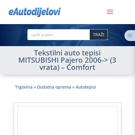
Search
a
for:
Tekstilni auto tepisi
MITSUBISHI Pajero 2006-> (3
vrata) – Comfort
Trgovina
»
Dodatna oprema
»
Autotepisi