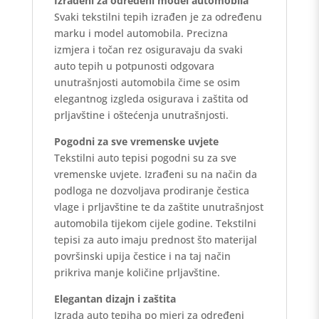
Izrađeni za određeni model automobila
Svaki tekstilni tepih izrađen je za određenu
marku i model automobila. Precizna
izmjera i točan rez osiguravaju da svaki
auto tepih u potpunosti odgovara
unutrašnjosti automobila čime se osim
elegantnog izgleda osigurava i zaštita od
prljavštine i oštećenja unutrašnjosti.
Pogodni za sve vremenske uvjete
Tekstilni auto tepisi pogodni su za sve
vremenske uvjete. Izrađeni su na način da
podloga ne dozvoljava prodiranje čestica
vlage i prljavštine te da zaštite unutrašnjost
automobila tijekom cijele godine. Tekstilni
tepisi za auto imaju prednost što materijal
površinski upija čestice i na taj način
prikriva manje količine prljavštine.
Elegantan dizajn i zaštita
Izrada auto tepiha po mjeri za određeni