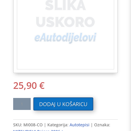
25,90
€
Tekstilni
DODAJ U KOŠARICU
auto
tepisi
MITSUBISHI
SKU:
MI008-CO
Kategorija:
Autotepisi
Oznaka:
Pajero