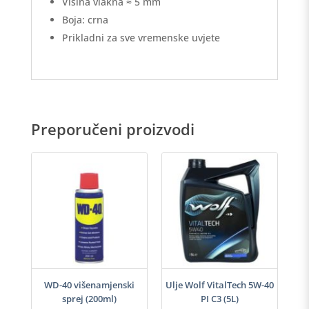
Visina vlakna ≈ 5 mm
Boja: crna
Prikladni za sve vremenske uvjete
Preporučeni proizvodi
h
WD-40 višenamjenski
Ulje Wolf VitalTech 5W-40
sprej (200ml)
PI C3 (5L)