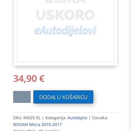
34,90
€
Tekstilni
DODAJ U KOŠARICU
auto
tepisi
NISSAN
SKU:
NI025-EL
Kategorija:
Autotepisi
Oznaka:
Micra
NISSAN Micra 2010-2017
2013-