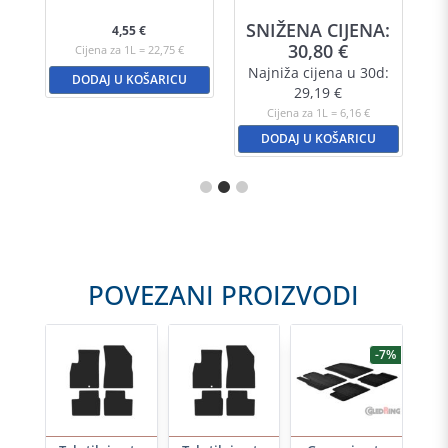
A:
SNIŽENA CIJENA:
S
4,55
€
30,80
€
Cijena za 1L = 22,75 €
d:
Najniža cijena u 30d:
N
DODAJ U KOŠARICU
29,19
€
Cijena za 1L = 6,16 €
DODAJ U KOŠARICU
POVEZANI PROIZVODI
-7%