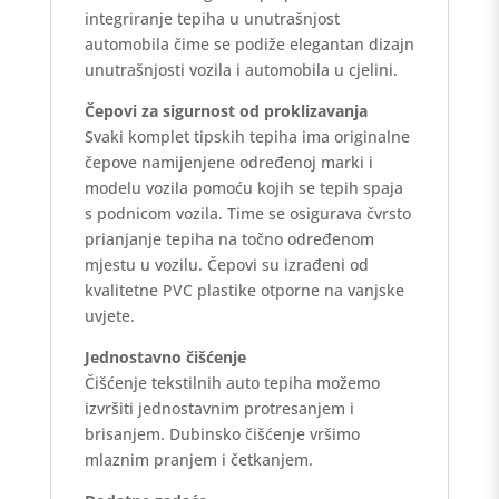
integriranje tepiha u unutrašnjost
automobila čime se podiže elegantan dizajn
unutrašnjosti vozila i automobila u cjelini.
Čepovi za sigurnost od proklizavanja
Svaki komplet tipskih tepiha ima originalne
čepove namijenjene određenoj marki i
modelu vozila pomoću kojih se tepih spaja
s podnicom vozila. Time se osigurava čvrsto
prianjanje tepiha na točno određenom
mjestu u vozilu. Čepovi su izrađeni od
kvalitetne PVC plastike otporne na vanjske
uvjete.
Jednostavno čišćenje
Čišćenje tekstilnih auto tepiha možemo
izvršiti jednostavnim protresanjem i
brisanjem. Dubinsko čišćenje vršimo
mlaznim pranjem i četkanjem.