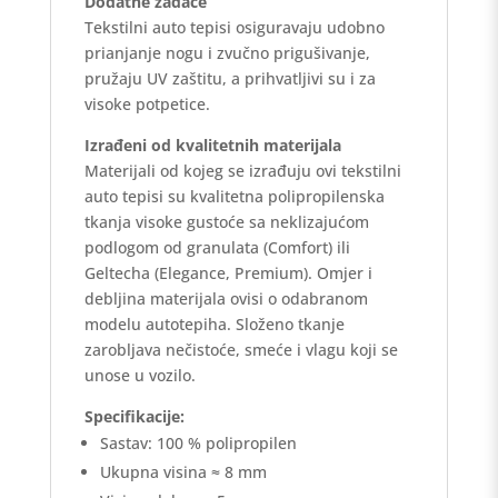
Dodatne zadaće
Tekstilni auto tepisi osiguravaju udobno
prianjanje nogu i zvučno prigušivanje,
pružaju UV zaštitu, a prihvatljivi su i za
visoke potpetice.
Izrađeni od kvalitetnih materijala
Materijali od kojeg se izrađuju ovi tekstilni
auto tepisi su kvalitetna polipropilenska
tkanja visoke gustoće sa neklizajućom
podlogom od granulata (Comfort) ili
Geltecha (Elegance, Premium). Omjer i
debljina materijala ovisi o odabranom
modelu autotepiha. Složeno tkanje
zarobljava nečistoće, smeće i vlagu koji se
unose u vozilo.
Specifikacije:
Sastav: 100 % polipropilen
Ukupna visina ≈ 8 mm