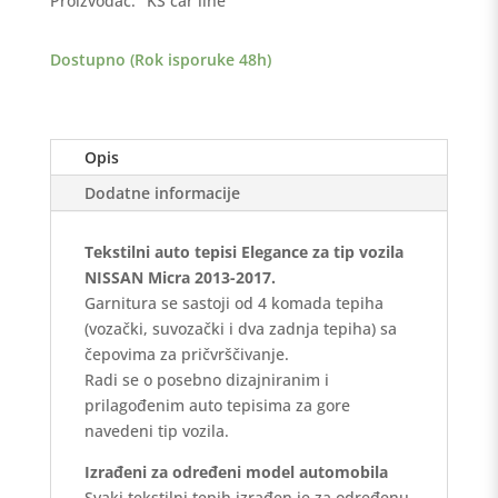
Proizvođač:
KS car line
2017
-
Dostupno (Rok isporuke 48h)
Elegance
količina
Opis
Dodatne informacije
Tekstilni auto tepisi Elegance za tip vozila
NISSAN Micra 2013-2017.
Garnitura se sastoji od 4 komada tepiha
(vozački, suvozački i dva zadnja tepiha) sa
čepovima za pričvrščivanje.
Radi se o posebno dizajniranim i
prilagođenim auto tepisima za gore
navedeni tip vozila.
Izrađeni za određeni model automobila
Svaki tekstilni tepih izrađen je za određenu