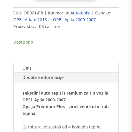
tepisi
OPEL
SKU:
OP001-PR
Kategorija:
Autotepisi
Oznake:
Agila
OPEL Adam 2013->
,
OPEL Agila 2000-2007
2000-
Proizvođač:
KS car line
2007
-
Dostupno
Premium
količina
Opis
Dodatne informacije
Tekstilni auto tepisi Premium za tip vozila
OPEL Agila 2000-2007.
Opcija Premium Plus – prošiveni kožni rub
tepiha.
Garnitura se sastoji od 4 komada tepiha