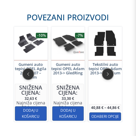
POVEZANI PROIZVODI
-10%
-7%
auto
Gumeni auto
Gumeni auto
Tekstilni auto
Tek
 Adam
tepisi OPEL Agila
tepisi OPEL Adam
tepisi OPEL Adam
tepis
gance
2000-2007 –
2013-> GledRing
2013-> Premium
20
Rigum
Ovaj
SNIŽENA
SNIŽENA
proizvod
CIJENA:
CIJENA:
ima
32,63
€
33,30
€
Najniža cijena
Najniža cijena
više
u 30d:
u 30d:
Raspon
31,03
€
31,69
€
40,88
€
–
44,86
€
U
DODAJ U
DODAJ U
cijena:
varijanti.
od
CU
KOŠARICU
KOŠARICU
ODABERI OPCIJE
K
Opcije
40,88 €
do
se
44,86 €
mogu