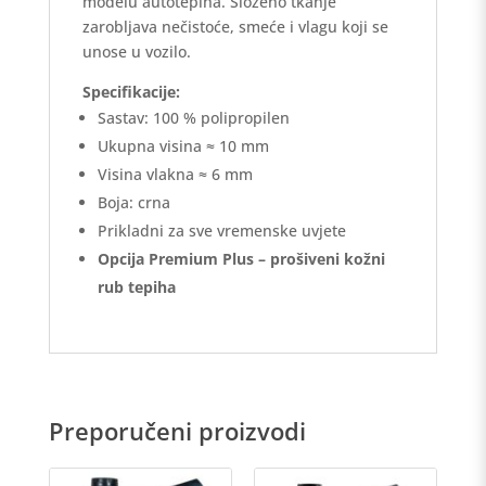
modelu autotepiha. Složeno tkanje
zarobljava nečistoće, smeće i vlagu koji se
unose u vozilo.
Specifikacije:
Sastav: 100 % polipropilen
Ukupna visina ≈ 10 mm
Visina vlakna ≈ 6 mm
Boja: crna
Prikladni za sve vremenske uvjete
Opcija Premium Plus – prošiveni kožni
rub tepiha
Preporučeni proizvodi