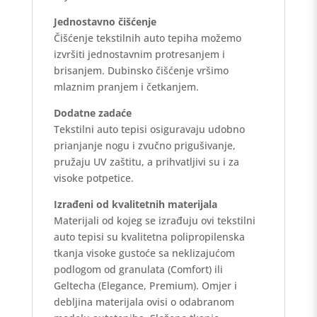
Jednostavno čišćenje
Čišćenje tekstilnih auto tepiha možemo
izvršiti jednostavnim protresanjem i
brisanjem. Dubinsko čišćenje vršimo
mlaznim pranjem i četkanjem.
Dodatne zadaće
Tekstilni auto tepisi osiguravaju udobno
prianjanje nogu i zvučno prigušivanje,
pružaju UV zaštitu, a prihvatljivi su i za
visoke potpetice.
Izrađeni od kvalitetnih materijala
Materijali od kojeg se izrađuju ovi tekstilni
auto tepisi su kvalitetna polipropilenska
tkanja visoke gustoće sa neklizajućom
podlogom od granulata (Comfort) ili
Geltecha (Elegance, Premium). Omjer i
debljina materijala ovisi o odabranom