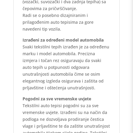
(vozački, suvozački i dva zadnja tepiha) sa
čepovima za pričvrščivanje.
Radi se o posebno dizajniranim i
prilagođenim auto tepisima za gore
navedeni tip vozila.
Izrađeni za određeni model automobila
Svaki tekstilni tepih izrađen je za određenu
marku i model automobila. Precizna
izmjera i točan rez osiguravaju da svaki
auto tepih u potpunosti odgovara
unutrašnjosti automobila čime se osim
elegantnog izgleda osigurava i zaštita od
prljavštine i oštećenja unutrašnjosti.
Pogodni za sve vremenske uvjete
Tekstilni auto tepisi pogodni su za sve
vremenske uvjete. Izrađeni su na način da
podloga ne dozvoljava prodiranje čestica
vlage i prljavštine te da zaštite unutrašnjost
automobila tijekom cijele godine. Tekstilni