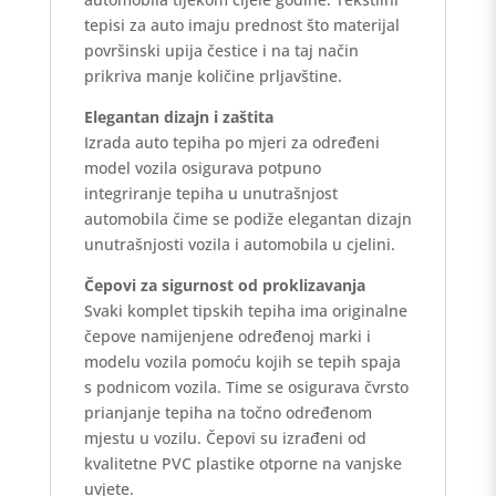
tepisi za auto imaju prednost što materijal
površinski upija čestice i na taj način
prikriva manje količine prljavštine.
Elegantan dizajn i zaštita
Izrada auto tepiha po mjeri za određeni
model vozila osigurava potpuno
integriranje tepiha u unutrašnjost
automobila čime se podiže elegantan dizajn
unutrašnjosti vozila i automobila u cjelini.
Čepovi za sigurnost od proklizavanja
Svaki komplet tipskih tepiha ima originalne
čepove namijenjene određenoj marki i
modelu vozila pomoću kojih se tepih spaja
s podnicom vozila. Time se osigurava čvrsto
prianjanje tepiha na točno određenom
mjestu u vozilu. Čepovi su izrađeni od
kvalitetne PVC plastike otporne na vanjske
uvjete.