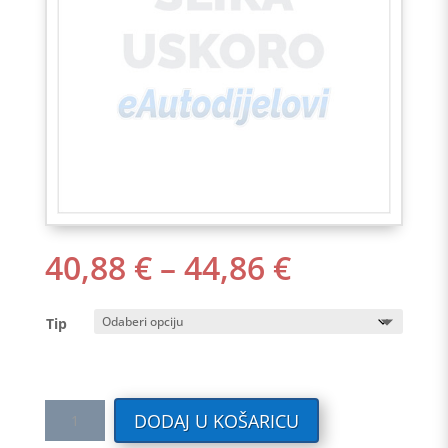
RASPON
40,88
€
–
44,86
€
CIJENA:
OD
Tip
40,88 €
DO
44,86 €
Tekstilni
DODAJ U KOŠARICU
auto