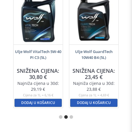
i
Ulje Wolf VitalTech 5W-40
Ulje Wolf GuardTech
PI C3 (5L)
10W40 B4 (5L)
SNIŽENA CIJENA:
SNIŽENA CIJENA:
30,80
€
23,45
€
Najniža cijena u 30d:
Najniža cijena u 30d:
29,19
€
23,88
€
Cijena za 1L = 6,16 €
Cijena za 1L = 4,69 €
DODAJ U KOŠARICU
DODAJ U KOŠARICU