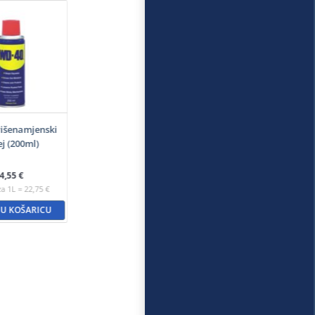
išenamjenski
ej (200ml)
4,55
€
za 1L = 22,75 €
 U KOŠARICU