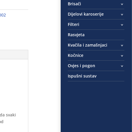
Brisači
Dijelovi karoserije
002
Filteri
Rasvjeta
Kvačila i zamašnjaci
Kočnice
Ovjes i pogon
Ispušni sustav
 da svaki
od