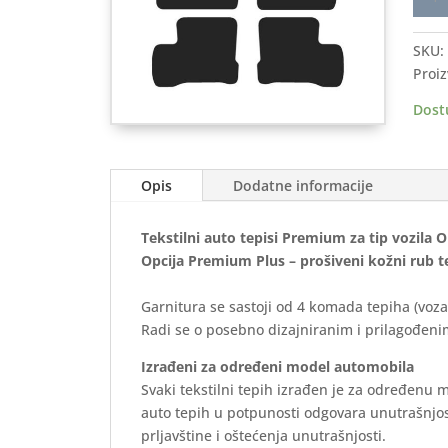
auto
tepis
SKU:
OPEL
Proiz
Astra
F
Dost
1991
2002
-
Opis
Dodatne informacije
Prem
količ
Tekstilni auto tepisi Premium za tip vozila 
Opcija Premium Plus – prošiveni kožni rub t
Garnitura se sastoji od 4 komada tepiha (voza
Radi se o posebno dizajniranim i prilagođenim
Izrađeni za određeni model automobila
Svaki tekstilni tepih izrađen je za određenu 
auto tepih u potpunosti odgovara unutrašnjos
prljavštine i oštećenja unutrašnjosti.