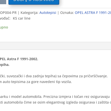
i
OP004-PR
Kategorija:
Autotepisi
Oznaka:
OPEL ASTRA F 1991-2
vođač:
KS car line
upno
-
ium
ina
OPEL Astra F 1991-2002.
epiha.
čki, suvozački i dva zadnja tepiha) sa čepovima za pričvrščivanje.
 auto tepisima za gore navedeni tip vozila.
marku i model automobila. Precizna izmjera i točan rez osiguravaju
ti automobila čime se osim elegantnog izgleda osigurava i zaštita 