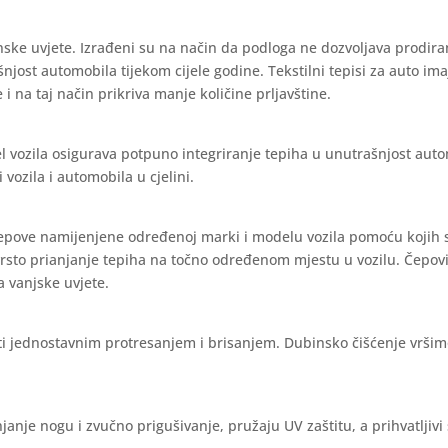
nske uvjete. Izrađeni su na način da podloga ne dozvoljava prodira
ašnjost automobila tijekom cijele godine. Tekstilni tepisi za auto im
 i na taj način prikriva manje količine prljavštine.
l vozila osigurava potpuno integriranje tepiha u unutrašnjost aut
vozila i automobila u cjelini.
čepove namijenjene određenoj marki i modelu vozila pomoću kojih 
vrsto prianjanje tepiha na točno određenom mjestu u vozilu. Čepov
a vanjske uvjete.
iti jednostavnim protresanjem i brisanjem. Dubinsko čišćenje vrši
janje nogu i zvučno prigušivanje, pružaju UV zaštitu, a prihvatljivi 