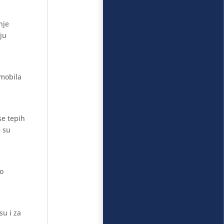
nje
aju
omobila
se tepih
i su
mo
su i za