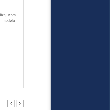
klizajućom
om modelu