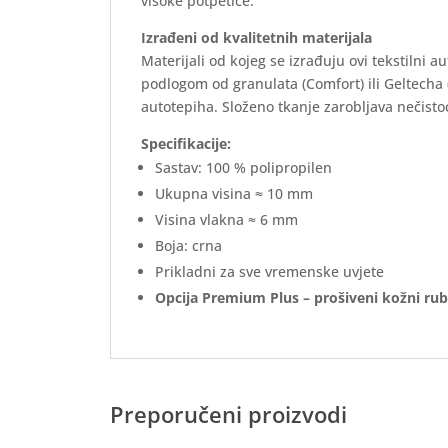
visoke potpetice.
Izrađeni od kvalitetnih materijala
Materijali od kojeg se izrađuju ovi tekstilni 
podlogom od granulata (Comfort) ili Geltecha
autotepiha. Složeno tkanje zarobljava nečistoć
Specifikacije:
Sastav: 100 % polipropilen
Ukupna visina ≈ 10 mm
Visina vlakna ≈ 6 mm
Boja: crna
Prikladni za sve vremenske uvjete
Opcija Premium Plus – prošiveni kožni rub
Preporučeni proizvodi