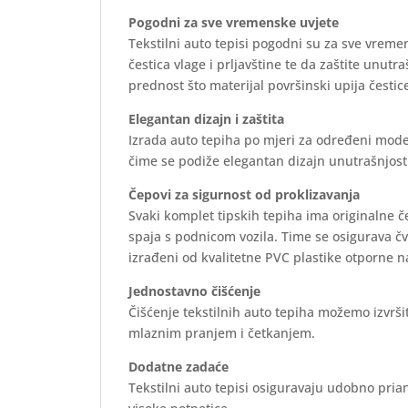
Pogodni za sve vremenske uvjete
Tekstilni auto tepisi pogodni su za sve vreme
čestica vlage i prljavštine te da zaštite unutr
prednost što materijal površinski upija čestice
Elegantan dizajn i zaštita
Izrada auto tepiha po mjeri za određeni mode
čime se podiže elegantan dizajn unutrašnjosti 
Čepovi za sigurnost od proklizavanja
Svaki komplet tipskih tepiha ima originalne 
spaja s podnicom vozila. Time se osigurava č
izrađeni od kvalitetne PVC plastike otporne n
Jednostavno čišćenje
Čišćenje tekstilnih auto tepiha možemo izvrš
mlaznim pranjem i četkanjem.
Dodatne zadaće
Tekstilni auto tepisi osiguravaju udobno prian