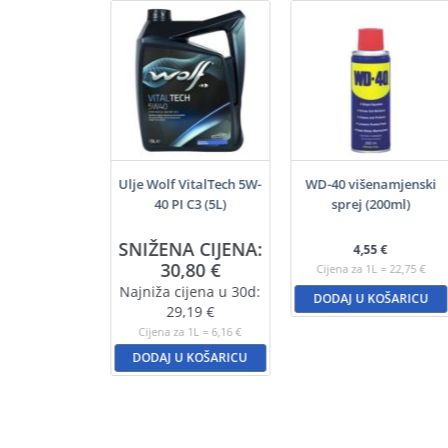
f GuardTech
Ulje Wolf VitalTech 5W-
WD-40 višenamjenski
0 B4 (5L)
40 PI C3 (5L)
sprej (200ml)
A CIJENA:
SNIŽENA CIJENA:
4,55
€
,45
€
30,80
€
Cijena za 1L = 22,75 €
ijena u 30d:
Najniža cijena u 30d:
DODAJ U KOŠARICU
3,88
€
29,19
€
a 1L = 4,69 €
Cijena za 1L = 6,16 €
U KOŠARICU
DODAJ U KOŠARICU