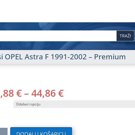
isi OPEL Astra F 1991-2002 – Premium
RASPON
0,88
€
–
44,86
€
CIJENA:
OD
40,88 €
DO
44,86 €
ilni
DODAJ U KOŠARICU