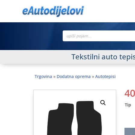
Search
for:
Tekstilni auto tep
Trgovina
»
Dodatna oprema
»
Autotepisi
4
Tip
Tekst