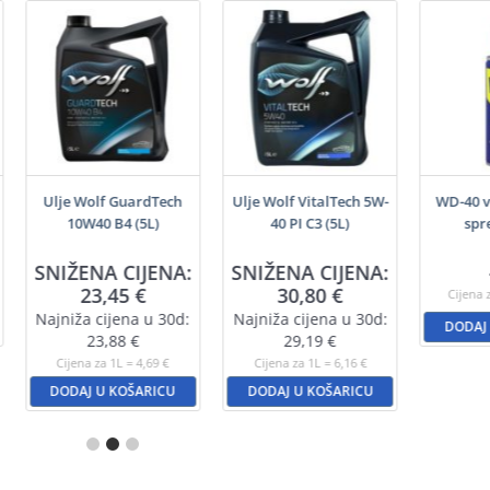
Ulje Wolf GuardTech
Ulje Wolf VitalTech 5W-
WD-40 v
10W40 B4 (5L)
40 PI C3 (5L)
spr
SNIŽENA CIJENA:
SNIŽENA CIJENA:
23,45
€
30,80
€
Cijena 
Najniža cijena u 30d:
Najniža cijena u 30d:
DODAJ
23,88
€
29,19
€
Cijena za 1L = 4,69 €
Cijena za 1L = 6,16 €
DODAJ U KOŠARICU
DODAJ U KOŠARICU