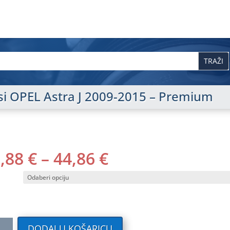
isi OPEL Astra J 2009-2015 – Premium
RASPON
0,88
€
–
44,86
€
CIJENA:
OD
40,88 €
DO
44,86 €
ilni
DODAJ U KOŠARICU