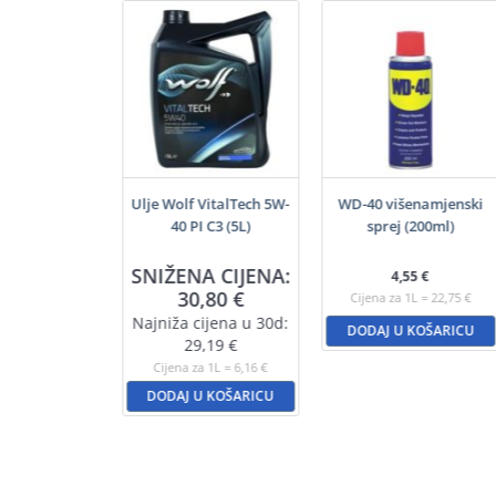
f GuardTech
Ulje Wolf VitalTech 5W-
WD-40 višenamjenski
0 B4 (5L)
40 PI C3 (5L)
sprej (200ml)
A CIJENA:
SNIŽENA CIJENA:
4,55
€
,45
€
30,80
€
Cijena za 1L = 22,75 €
ijena u 30d:
Najniža cijena u 30d:
DODAJ U KOŠARICU
3,88
€
29,19
€
a 1L = 4,69 €
Cijena za 1L = 6,16 €
U KOŠARICU
DODAJ U KOŠARICU