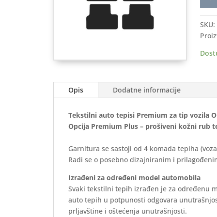
auto
tepis
SKU:
OPEL
Proiz
Astra
J
Dost
2009
2015
-
Opis
Dodatne informacije
Prem
količ
Tekstilni auto tepisi Premium za tip vozila 
Opcija Premium Plus – prošiveni kožni rub t
Garnitura se sastoji od 4 komada tepiha (voza
Radi se o posebno dizajniranim i prilagođenim
Izrađeni za određeni model automobila
Svaki tekstilni tepih izrađen je za određenu 
auto tepih u potpunosti odgovara unutrašnjos
prljavštine i oštećenja unutrašnjosti.