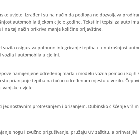
nske uvjete. Izrađeni su na način da podloga ne dozvoljava prodira
ašnjost automobila tijekom cijele godine. Tekstilni tepisi za auto im
 i na taj način prikriva manje količine prljavštine.
l vozila osigurava potpuno integriranje tepiha u unutrašnjost aut
vozila i automobila u cjelini.
čepove namijenjene određenoj marki i modelu vozila pomoću kojih 
vrsto prianjanje tepiha na točno određenom mjestu u vozilu. Čepov
a vanjske uvjete.
iti jednostavnim protresanjem i brisanjem. Dubinsko čišćenje vrši
janje nogu i zvučno prigušivanje, pružaju UV zaštitu, a prihvatljivi 