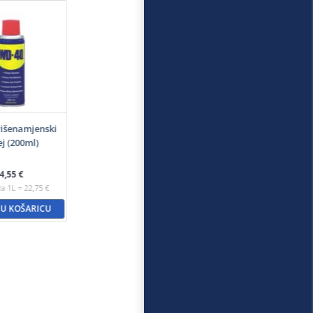
išenamjenski
ej (200ml)
4,55
€
za 1L = 22,75 €
 U KOŠARICU