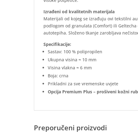
visoke potpetice.
Izrađeni od kvalitetnih materijala
Materijali od kojeg se izrađuju ovi tekstilni 
podlogom od granulata (Comfort) ili Geltecha
autotepiha. Složeno tkanje zarobljava nečistoć
Specifikacije:
Sastav: 100 % polipropilen
Ukupna visina ≈ 10 mm
Visina vlakna ≈ 6 mm
Boja: crna
Prikladni za sve vremenske uvjete
Opcija Premium Plus – prošiveni kožni rub
Preporučeni proizvodi