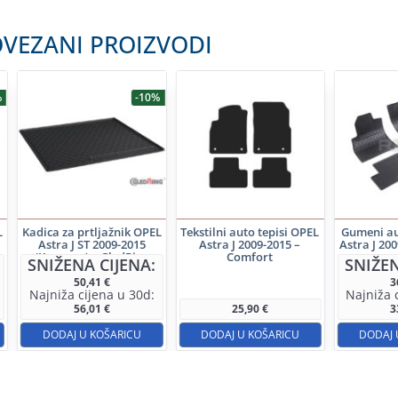
VEZANI PROIZVODI
%
-10%
L
Kadica za prtljažnik OPEL
Tekstilni auto tepisi OPEL
Gumeni au
Astra J ST 2009-2015
Astra J 2009-2015 –
Astra J 20
(Karavan) – GledRing
Comfort
SNIŽENA CIJENA:
SNIŽEN
50,41
€
3
Najniža cijena u 30d:
Najniža 
56,01
€
25,90
€
3
DODAJ U KOŠARICU
DODAJ U KOŠARICU
DODAJ 