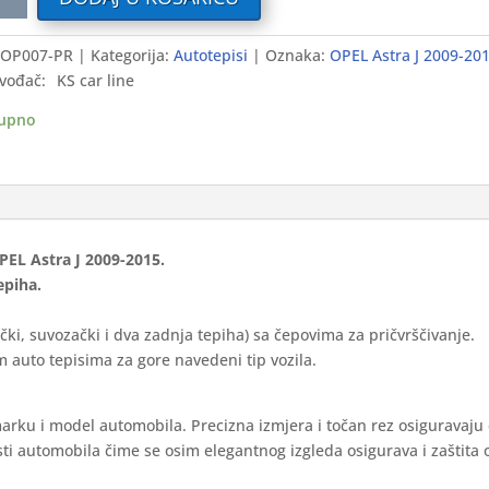
i
OP007-PR
Kategorija:
Autotepisi
Oznaka:
OPEL Astra J 2009-20
vođač:
KS car line
upno
-
ium
ina
OPEL Astra J 2009-2015.
epiha.
čki, suvozački i dva zadnja tepiha) sa čepovima za pričvrščivanje.
 auto tepisima za gore navedeni tip vozila.
marku i model automobila. Precizna izmjera i točan rez osiguravaju
ti automobila čime se osim elegantnog izgleda osigurava i zaštita 