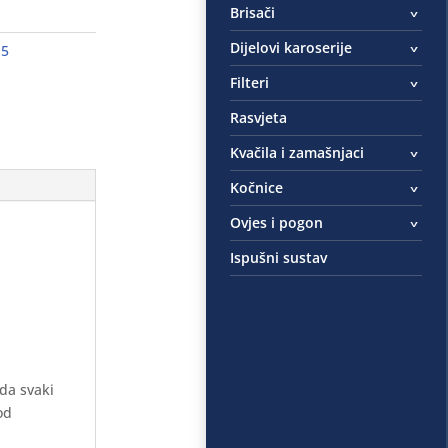
Brisači
Dijelovi karoserije
15
Filteri
Rasvjeta
Kvačila i zamašnjaci
Kočnice
Ovjes i pogon
Ispušni sustav
 da svaki
od