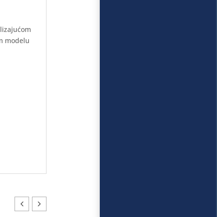
klizajućom
om modelu