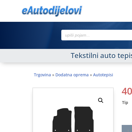
Search
for:
Tekstilni auto tep
Trgovina
»
Dodatna oprema
»
Autotepisi
4
Tip
Tekst