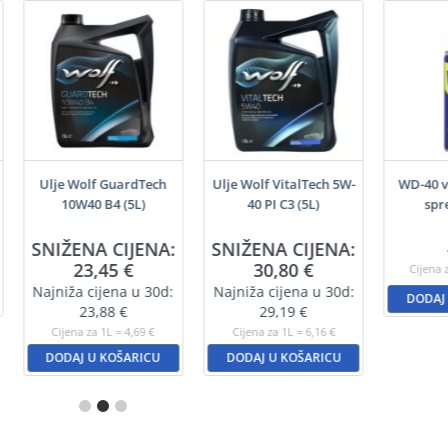
Ulje Wolf GuardTech
Ulje Wolf VitalTech 5W-
WD-40 v
10W40 B4 (5L)
40 PI C3 (5L)
spr
SNIŽENA CIJENA:
SNIŽENA CIJENA:
23,45
€
30,80
€
Cijena 
Najniža cijena u 30d:
Najniža cijena u 30d:
DODAJ
23,88
€
29,19
€
Cijena za 1L = 4,69 €
Cijena za 1L = 6,16 €
DODAJ U KOŠARICU
DODAJ U KOŠARICU