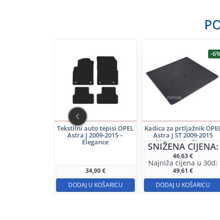
PO
-7%
-6
to tepisi OPEL
Tekstilni auto tepisi OPEL
Kadica za prtljažnik OPE
J 2009-2015 –
Astra J 2009-2015 –
Astra J ST 2009-2015
ledRing
Elegance
(Karavan) – Rigum
NA CIJENA:
SNIŽENA CIJENA:
33,30
€
46,63
€
cijena u 30d:
Najniža cijena u 30d:
31,69
€
34,90
€
49,61
€
 U KOŠARICU
DODAJ U KOŠARICU
DODAJ U KOŠARICU