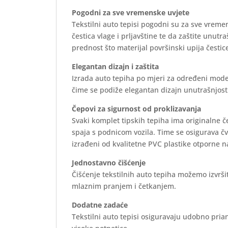
Pogodni za sve vremenske uvjete
Tekstilni auto tepisi pogodni su za sve vreme
čestica vlage i prljavštine te da zaštite unutr
prednost što materijal površinski upija čestice
Elegantan dizajn i zaštita
Izrada auto tepiha po mjeri za određeni mode
čime se podiže elegantan dizajn unutrašnjosti 
Čepovi za sigurnost od proklizavanja
Svaki komplet tipskih tepiha ima originalne 
spaja s podnicom vozila. Time se osigurava č
izrađeni od kvalitetne PVC plastike otporne n
Jednostavno čišćenje
Čišćenje tekstilnih auto tepiha možemo izvrš
mlaznim pranjem i četkanjem.
Dodatne zadaće
Tekstilni auto tepisi osiguravaju udobno prian