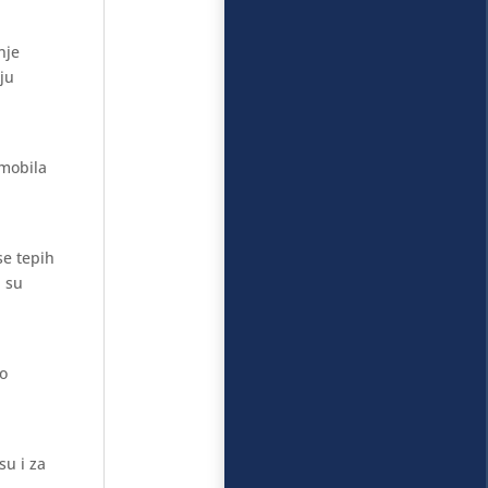
nje
aju
omobila
se tepih
i su
mo
su i za