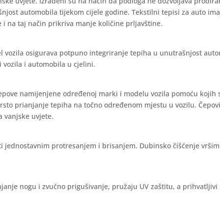
nske uvjete. Izrađeni su na način da podloga ne dozvoljava prodira
ašnjost automobila tijekom cijele godine. Tekstilni tepisi za auto im
 i na taj način prikriva manje količine prljavštine.
l vozila osigurava potpuno integriranje tepiha u unutrašnjost aut
vozila i automobila u cjelini.
čepove namijenjene određenoj marki i modelu vozila pomoću kojih 
vrsto prianjanje tepiha na točno određenom mjestu u vozilu. Čepov
a vanjske uvjete.
iti jednostavnim protresanjem i brisanjem. Dubinsko čišćenje vrši
janje nogu i zvučno prigušivanje, pružaju UV zaštitu, a prihvatljivi 