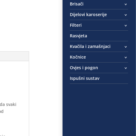
Brisači
Dijelovi karoserije
Filteri
Rasvjeta
Kvačila i zamašnjaci
Kočnice
Ovjes i pogon
Ispušni sustav
 da svaki
od