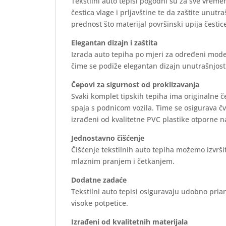
Tekstilni auto tepisi pogodni su za sve vreme
čestica vlage i prljavštine te da zaštite unutr
prednost što materijal površinski upija čestice
Elegantan dizajn i zaštita
Izrada auto tepiha po mjeri za određeni mode
čime se podiže elegantan dizajn unutrašnjosti 
Čepovi za sigurnost od proklizavanja
Svaki komplet tipskih tepiha ima originalne 
spaja s podnicom vozila. Time se osigurava č
izrađeni od kvalitetne PVC plastike otporne n
Jednostavno čišćenje
Čišćenje tekstilnih auto tepiha možemo izvrš
mlaznim pranjem i četkanjem.
Dodatne zadaće
Tekstilni auto tepisi osiguravaju udobno prian
visoke potpetice.
Izrađeni od kvalitetnih materijala