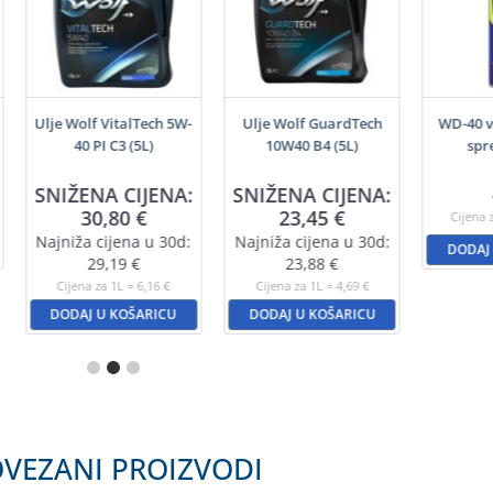
Ulje Wolf VitalTech 5W-
Ulje Wolf GuardTech
WD-40 v
40 PI C3 (5L)
10W40 B4 (5L)
spr
SNIŽENA CIJENA:
SNIŽENA CIJENA:
30,80
€
23,45
€
Cijena 
Najniža cijena u 30d:
Najniža cijena u 30d:
DODAJ
29,19
€
23,88
€
Cijena za 1L = 6,16 €
Cijena za 1L = 4,69 €
DODAJ U KOŠARICU
DODAJ U KOŠARICU
VEZANI PROIZVODI