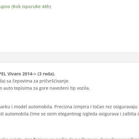
-
upno (Rok isporuke 48h)
ance
ina
PEL Vivaro 2014-> (3 reda).
da) sa čepovima za pričvršćivanje.
 auto tepisima za gore navedeni tip vozila.
marku i model automobila. Precizna izmjera i točan rez osiguravaju
ti automobila čime se osim elegantnog izgleda osigurava i zaštita 