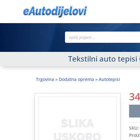
Search
for:
Tekstilni auto tepis
Trgovina
»
Dodatna oprema
»
Autotepisi
3
Tekst
auto
tepis
SKU:
OPEL
Proiz
Vivar