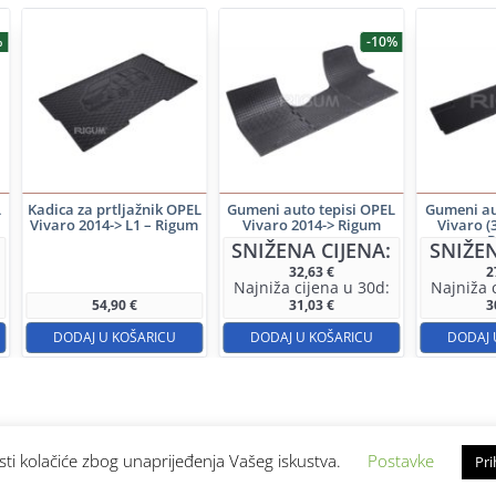
%
-10%
L
Kadica za prtljažnik OPEL
Gumeni auto tepisi OPEL
Gumeni au
Vivaro 2014-> L1 – Rigum
Vivaro 2014-> Rigum
Vivaro (
SNIŽENA CIJENA:
SNIŽEN
32,63
€
2
Najniža cijena u 30d:
Najniža 
54,90
€
31,03
€
3
DODAJ U KOŠARICU
DODAJ U KOŠARICU
DODAJ 
sti kolačiće zbog unaprijeđenja Vašeg iskustva.
Postavke
Pri
Kontakt
Uvjeti poslovanja