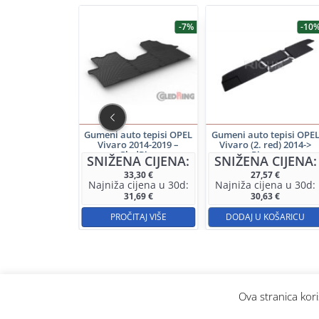
-7%
-10
 prtljažnik OPEL
Gumeni auto tepisi OPEL
Gumeni auto tepisi OPE
14-> L2 – Rigum
Vivaro 2014-2019 –
Vivaro (2. red) 2014->
GledRing
Rigum
SNIŽENA CIJENA:
SNIŽENA CIJENA:
33,30
€
27,57
€
Najniža cijena u 30d:
Najniža cijena u 30d:
66,20
€
31,69
€
30,63
€
 U KOŠARICU
PROČITAJ VIŠE
DODAJ U KOŠARICU
Ova stranica kori
© eAutodijelovi.com 2020 – sva prava pridržana