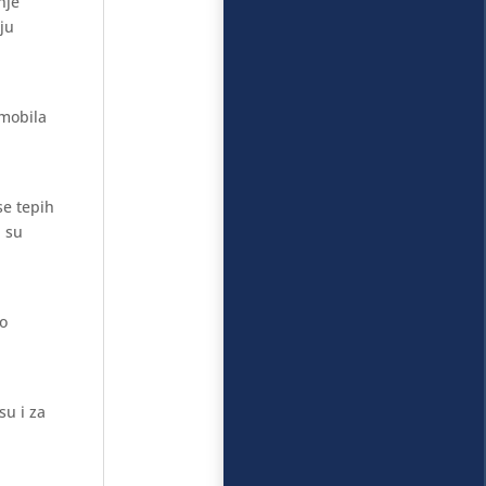
nje
aju
omobila
se tepih
i su
mo
su i za