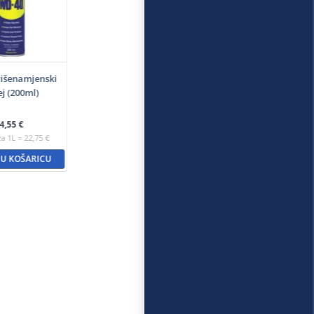
išenamjenski
ej (200ml)
4,55
€
za 1L = 22,75 €
 U KOŠARICU