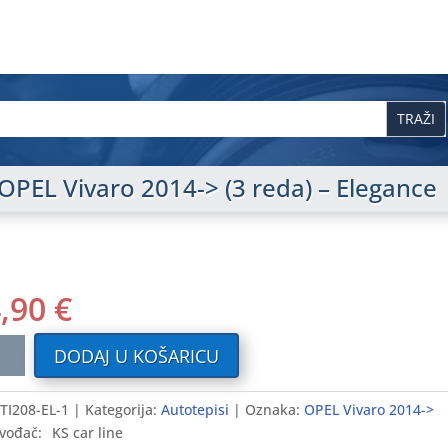
i OPEL Vivaro 2014-> (3 reda) – Elegance
4,90
€
ilni
DODAJ U KOŠARICU
i
TI208-EL-1
Kategorija:
Autotepisi
Oznaka:
OPEL Vivaro 2014->
vođač:
KS car line
o