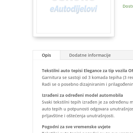
2014
Dost
>
(3
reda)
-
Eleg
količ
Opis
Dodatne informacije
Tekstilni auto tepisi Elegance za tip vozila O
Garnitura se sastoji od 3 komada tepiha (3 re
Radi se o posebno dizajniranim i prilagođenim
Izrađeni za određeni model automobila
Svaki tekstilni tepih izrađen je za određenu 
auto tepih u potpunosti odgovara unutrašnjos
prljavštine i oštećenja unutrašnjosti.
Pogodni za sve vremenske uvjete