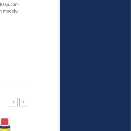
klizajućom
om modelu