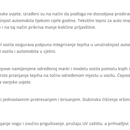
nske uvjete. Izrađeni su na način da podloga ne dozvoljava prodira
ašnjost automobila tijekom cijele godine. Tekstilni tepisi za auto im
 i na taj način prikriva manje količine prljavštine.
l vozila osigurava potpuno integriranje tepiha u unutrašnjost aut
vozila i automobila u cjelini.
čepove namijenjene određenoj marki i modelu vozila pomoću kojih 
vrsto prianjanje tepiha na točno određenom mjestu u vozilu. Čepov
a vanjske uvjete.
iti jednostavnim protresanjem i brisanjem. Dubinsko čišćenje vrši
janje nogu i zvučno prigušivanje, pružaju UV zaštitu, a prihvatljivi 