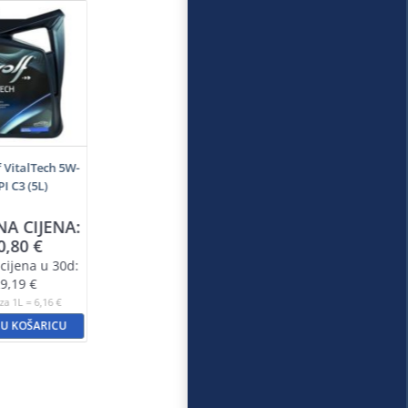
f VitalTech 5W-
PI C3 (5L)
NA CIJENA:
0,80
€
cijena u 30d:
9,19
€
za 1L = 6,16 €
 U KOŠARICU