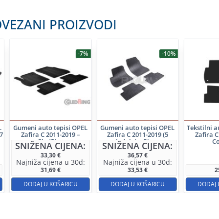
VEZANI PROIZVODI
-7%
-10%
L
Gumeni auto tepisi OPEL
Gumeni auto tepisi OPEL
Tekstilni a
7
Zafira C 2011-2019 –
Zafira C 2011-2019 (5
Zafira C
GledRing
sjedala) – Rigum
C
SNIŽENA CIJENA:
SNIŽENA CIJENA:
33,30
€
36,57
€
Najniža cijena u 30d:
Najniža cijena u 30d:
31,69
€
33,53
€
2
DODAJ U KOŠARICU
DODAJ U KOŠARICU
DODAJ 