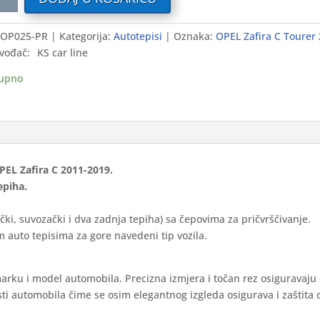
i
OP025-PR
Kategorija:
Autotepisi
Oznaka:
OPEL Zafira C Tourer
vođač:
KS car line
a
upno
-
ium
ina
OPEL Zafira C 2011-2019.
epiha.
čki, suvozački i dva zadnja tepiha) sa čepovima za pričvrščivanje.
 auto tepisima za gore navedeni tip vozila.
marku i model automobila. Precizna izmjera i točan rez osiguravaju
ti automobila čime se osim elegantnog izgleda osigurava i zaštita 