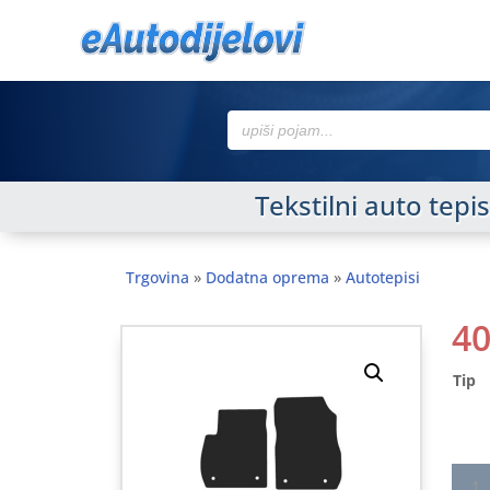
Search
for:
Tekstilni auto tep
Trgovina
»
Dodatna oprema
»
Autotepisi
4
Tip
Tekst