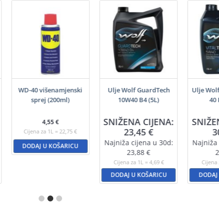
WD-40 višenamjenski
Ulje Wolf GuardTech
Ulje Wol
sprej (200ml)
10W40 B4 (5L)
40 
SNIŽENA CIJENA:
SNIŽE
4,55
€
23,45
€
3
Cijena za 1L = 22,75 €
Najniža cijena u 30d:
Najniža 
DODAJ U KOŠARICU
23,88
€
2
Cijena za 1L = 4,69 €
Cijena 
DODAJ U KOŠARICU
DODAJ