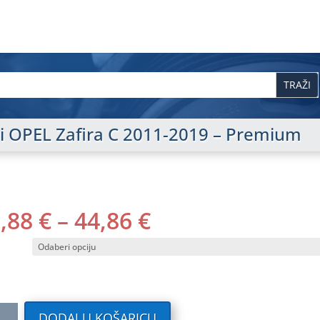
isi OPEL Zafira C 2011-2019 – Premium
RASPON
0,88
€
–
44,86
€
CIJENA:
OD
40,88 €
DO
44,86 €
ilni
DODAJ U KOŠARICU