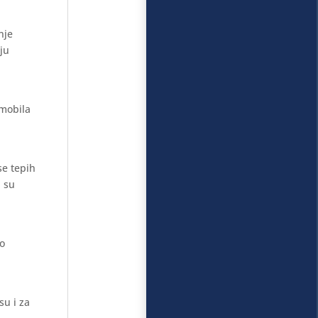
nje
aju
omobila
se tepih
i su
mo
su i za