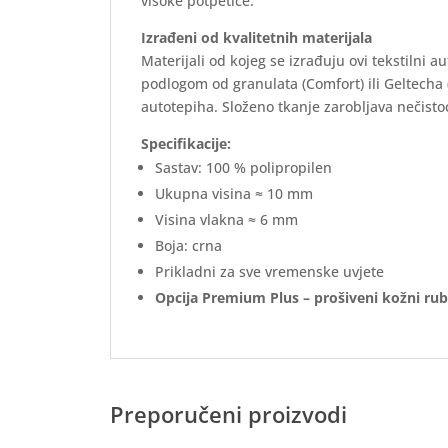
visoke potpetice.
Izrađeni od kvalitetnih materijala
Materijali od kojeg se izrađuju ovi tekstilni 
podlogom od granulata (Comfort) ili Geltecha
autotepiha. Složeno tkanje zarobljava nečistoć
Specifikacije:
Sastav: 100 % polipropilen
Ukupna visina ≈ 10 mm
Visina vlakna ≈ 6 mm
Boja: crna
Prikladni za sve vremenske uvjete
Opcija Premium Plus – prošiveni kožni rub
Preporučeni proizvodi