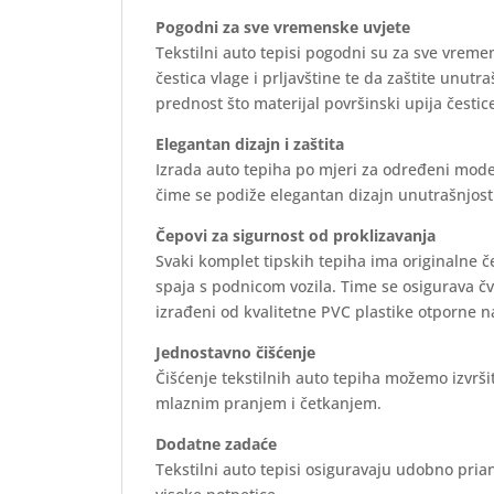
Pogodni za sve vremenske uvjete
Tekstilni auto tepisi pogodni su za sve vreme
čestica vlage i prljavštine te da zaštite unutr
prednost što materijal površinski upija čestice
Elegantan dizajn i zaštita
Izrada auto tepiha po mjeri za određeni mode
čime se podiže elegantan dizajn unutrašnjosti 
Čepovi za sigurnost od proklizavanja
Svaki komplet tipskih tepiha ima originalne 
spaja s podnicom vozila. Time se osigurava č
izrađeni od kvalitetne PVC plastike otporne n
Jednostavno čišćenje
Čišćenje tekstilnih auto tepiha možemo izvrš
mlaznim pranjem i četkanjem.
Dodatne zadaće
Tekstilni auto tepisi osiguravaju udobno prian