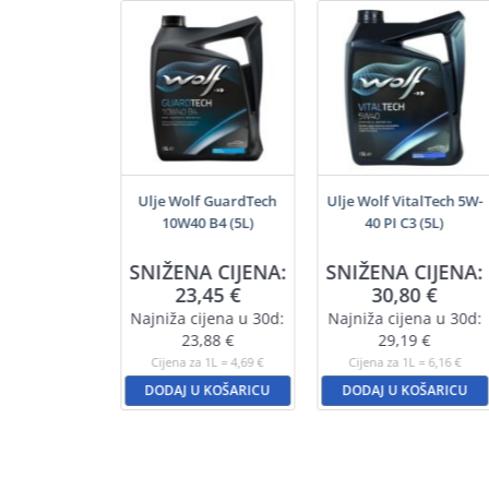
šenamjenski
Ulje Wolf GuardTech
Ulje Wolf VitalTech 5W-
j (200ml)
10W40 B4 (5L)
40 PI C3 (5L)
SNIŽENA CIJENA:
SNIŽENA CIJENA:
,55
€
23,45
€
30,80
€
a 1L = 22,75 €
Najniža cijena u 30d:
Najniža cijena u 30d:
U KOŠARICU
23,88
€
29,19
€
Cijena za 1L = 4,69 €
Cijena za 1L = 6,16 €
DODAJ U KOŠARICU
DODAJ U KOŠARICU