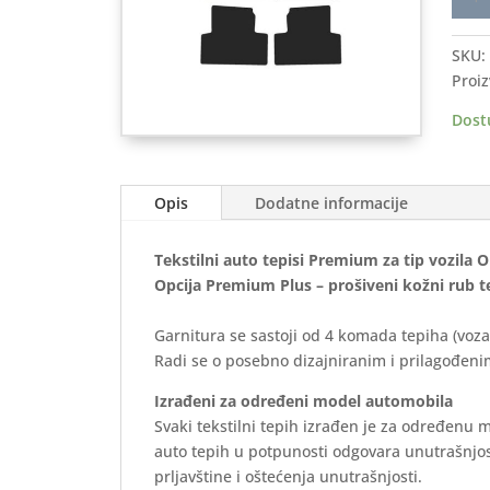
auto
tepis
SKU:
OPEL
Proiz
Zafir
C
Dost
2011
2019
-
Opis
Dodatne informacije
Prem
količ
Tekstilni auto tepisi Premium za tip vozila 
Opcija Premium Plus – prošiveni kožni rub t
Garnitura se sastoji od 4 komada tepiha (voza
Radi se o posebno dizajniranim i prilagođenim
Izrađeni za određeni model automobila
Svaki tekstilni tepih izrađen je za određenu 
auto tepih u potpunosti odgovara unutrašnjos
prljavštine i oštećenja unutrašnjosti.