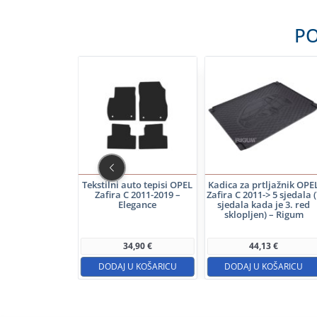
PO
-10%
 prtljažnik OPEL
Tekstilni auto tepisi OPEL
Kadica za prtljažnik OPE
ourer 2011-2019 –
Zafira C 2011-2019 –
Zafira C 2011-> 5 sjedala (
ledRing
Elegance
sjedala kada je 3. red
NA CIJENA:
sklopljen) – Rigum
48,50
€
cijena u 30d:
53,89
€
34,90
€
44,13
€
 U KOŠARICU
DODAJ U KOŠARICU
DODAJ U KOŠARICU