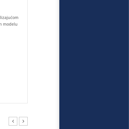
klizajućom
om modelu