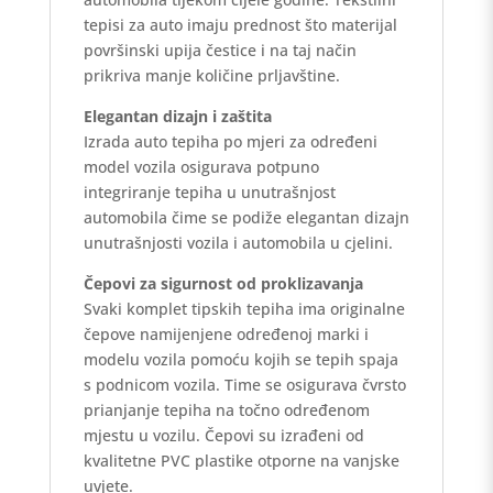
tepisi za auto imaju prednost što materijal
površinski upija čestice i na taj način
prikriva manje količine prljavštine.
Elegantan dizajn i zaštita
Izrada auto tepiha po mjeri za određeni
model vozila osigurava potpuno
integriranje tepiha u unutrašnjost
automobila čime se podiže elegantan dizajn
unutrašnjosti vozila i automobila u cjelini.
Čepovi za sigurnost od proklizavanja
Svaki komplet tipskih tepiha ima originalne
čepove namijenjene određenoj marki i
modelu vozila pomoću kojih se tepih spaja
s podnicom vozila. Time se osigurava čvrsto
prianjanje tepiha na točno određenom
mjestu u vozilu. Čepovi su izrađeni od
kvalitetne PVC plastike otporne na vanjske
uvjete.