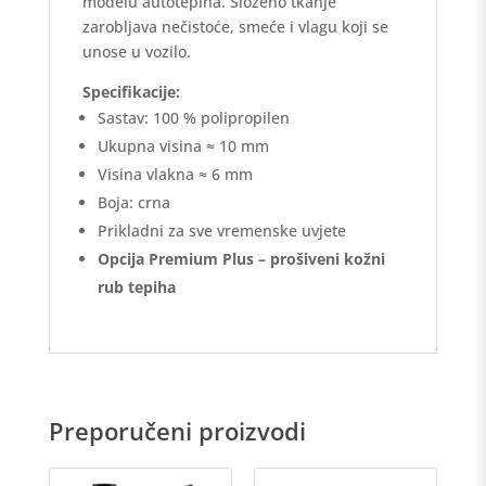
modelu autotepiha. Složeno tkanje
zarobljava nečistoće, smeće i vlagu koji se
unose u vozilo.
Specifikacije:
Sastav: 100 % polipropilen
Ukupna visina ≈ 10 mm
Visina vlakna ≈ 6 mm
Boja: crna
Prikladni za sve vremenske uvjete
Opcija Premium Plus – prošiveni kožni
rub tepiha
Preporučeni proizvodi