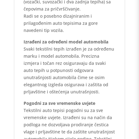
(vozački, suvozački i dva zadnja tepiha) sa
čepovima za pričvrščivanje.
Radi se o posebno dizajniranim i
prilagođenim auto tepisima za gore
navedeni tip vozila.
Izrađeni za određeni model automobila
Svaki tekstilni tepih izrađen je za određenu
marku i model automobila. Precizna
izmjera i točan rez osiguravaju da svaki
auto tepih u potpunosti odgovara
unutrašnjosti automobila čime se osim
elegantnog izgleda osigurava i zaštita od
prljavštine i oštećenja unutrašnjosti.
Pogodni za sve vremenske uvjete
Tekstilni auto tepisi pogodni su za sve
vremenske uvjete. Izrađeni su na način da
podloga ne dozvoljava prodiranje čestica
vlage i prljavštine te da zaštite unutrašnjost
automobila tijekom cijele godine. Tekstilni