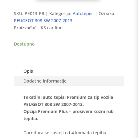
tepisi
PEUGEOT
SKU:
PE013-PR
Kategorija:
Autotepisi
Oznaka:
308
PEUGEOT 308 SW 2007-2013
SW
Proizvođač:
KS car line
2007-
2013
Dostupno
-
Premium
količina
Opis
Dodatne informacije
Tekstilni auto tepisi Premium za tip vozila
PEUGEOT 308 SW 2007-2013.
Opcija Premium Plus – prošiveni kožni rub
tepiha.
Garnitura se sastoji od 4 komada tepiha