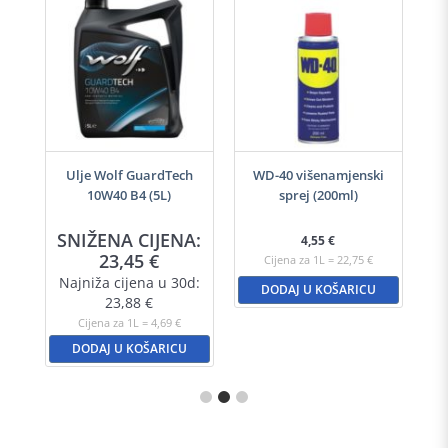
-40
Ulje Wolf GuardTech
WD-40 višenamjenski
Ulj
10W40 B4 (5L)
sprej (200ml)
A:
SNIŽENA CIJENA:
S
4,55
€
23,45
€
Cijena za 1L = 22,75 €
d:
Najniža cijena u 30d:
N
DODAJ U KOŠARICU
23,88
€
Cijena za 1L = 4,69 €
DODAJ U KOŠARICU