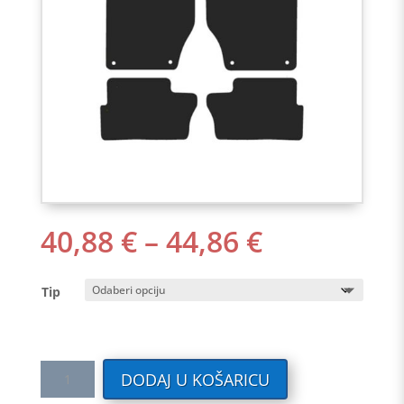
RASPON
40,88
€
–
44,86
€
CIJENA:
OD
Tip
40,88 €
DO
44,86 €
Tekstilni
DODAJ U KOŠARICU
auto