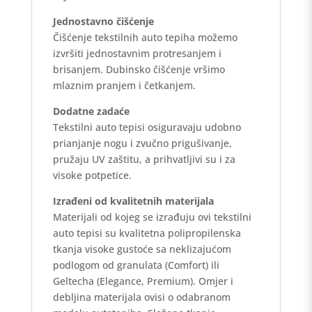
Jednostavno čišćenje
Čišćenje tekstilnih auto tepiha možemo
izvršiti jednostavnim protresanjem i
brisanjem. Dubinsko čišćenje vršimo
mlaznim pranjem i četkanjem.
Dodatne zadaće
Tekstilni auto tepisi osiguravaju udobno
prianjanje nogu i zvučno prigušivanje,
pružaju UV zaštitu, a prihvatljivi su i za
visoke potpetice.
Izrađeni od kvalitetnih materijala
Materijali od kojeg se izrađuju ovi tekstilni
auto tepisi su kvalitetna polipropilenska
tkanja visoke gustoće sa neklizajućom
podlogom od granulata (Comfort) ili
Geltecha (Elegance, Premium). Omjer i
debljina materijala ovisi o odabranom