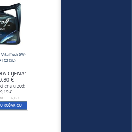
f VitalTech 5W-
PI C3 (5L)
NA CIJENA:
0,80
€
cijena u 30d:
9,19
€
za 1L = 6,16 €
 U KOŠARICU