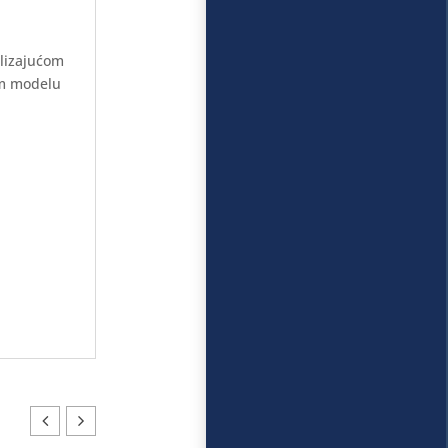
klizajućom
om modelu