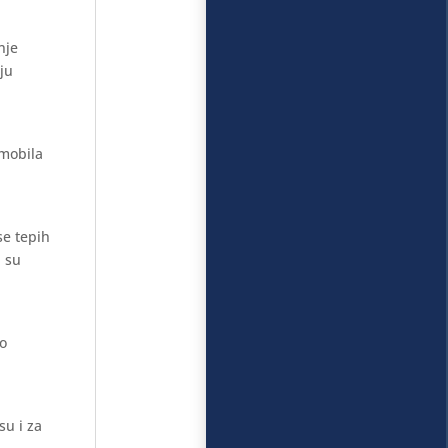
nje
aju
omobila
se tepih
i su
mo
su i za