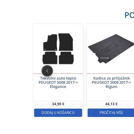
PO
-7%
 auto tepisi
Tekstilni auto tepisi
Kadica za prtljažnik
 5008 2017->
PEUGEOT 5008 2017->
PEUGEOT 5008 2017->
ledRing
Elegance
Rigum
NA CIJENA:
34,93
€
cijena u 30d:
33,56
€
34,90
€
44,13
€
 U KOŠARICU
DODAJ U KOŠARICU
PROČITAJ VIŠE