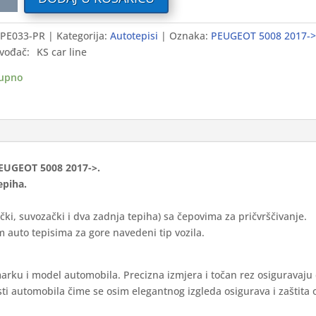
i
PE033-PR
Kategorija:
Autotepisi
Oznaka:
PEUGEOT 5008 2017->
GEOT
vođač:
KS car line
-
upno
ium
ina
 PEUGEOT 5008 2017->.
epiha.
čki, suvozački i dva zadnja tepiha) sa čepovima za pričvrščivanje.
 auto tepisima za gore navedeni tip vozila.
marku i model automobila. Precizna izmjera i točan rez osiguravaju
ti automobila čime se osim elegantnog izgleda osigurava i zaštita 