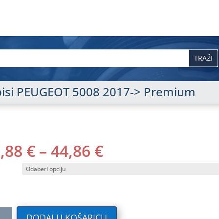
tepisi PEUGEOT 5008 2017-> Premium
RASPON
0,88
€
–
44,86
€
CIJENA:
OD
40,88 €
DO
44,86 €
ilni
DODAJ U KOŠARICU