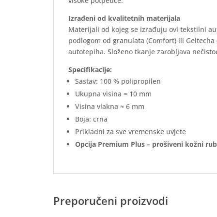
visoke potpetice.
Izrađeni od kvalitetnih materijala
Materijali od kojeg se izrađuju ovi tekstilni 
podlogom od granulata (Comfort) ili Geltecha
autotepiha. Složeno tkanje zarobljava nečistoć
Specifikacije:
Sastav: 100 % polipropilen
Ukupna visina ≈ 10 mm
Visina vlakna ≈ 6 mm
Boja: crna
Prikladni za sve vremenske uvjete
Opcija Premium Plus – prošiveni kožni rub
Preporučeni proizvodi