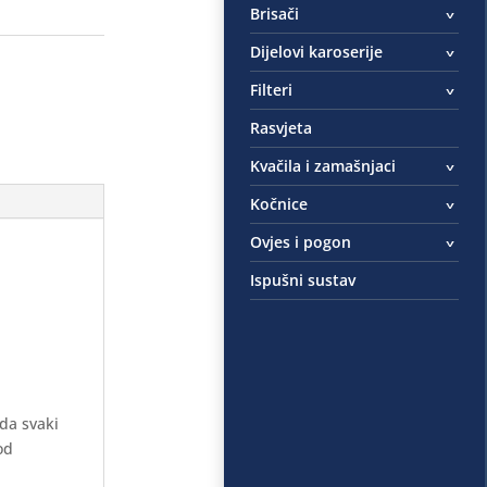
Brisači
Dijelovi karoserije
Filteri
Rasvjeta
Kvačila i zamašnjaci
Kočnice
Ovjes i pogon
Ispušni sustav
 da svaki
od