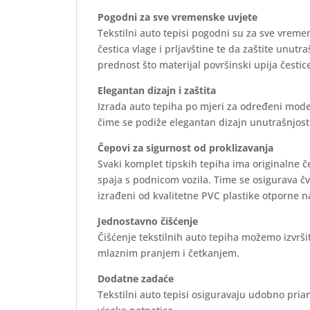
Pogodni za sve vremenske uvjete
Tekstilni auto tepisi pogodni su za sve vreme
čestica vlage i prljavštine te da zaštite unutr
prednost što materijal površinski upija čestice
Elegantan dizajn i zaštita
Izrada auto tepiha po mjeri za određeni mode
čime se podiže elegantan dizajn unutrašnjosti 
Čepovi za sigurnost od proklizavanja
Svaki komplet tipskih tepiha ima originalne 
spaja s podnicom vozila. Time se osigurava č
izrađeni od kvalitetne PVC plastike otporne n
Jednostavno čišćenje
Čišćenje tekstilnih auto tepiha možemo izvrš
mlaznim pranjem i četkanjem.
Dodatne zadaće
Tekstilni auto tepisi osiguravaju udobno prian