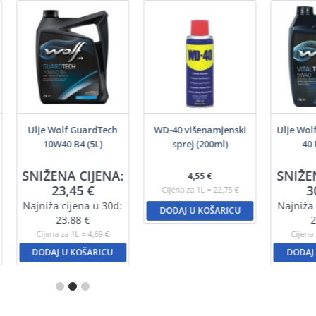
Ulje Wolf GuardTech
WD-40 višenamjenski
Ulje Wol
10W40 B4 (5L)
sprej (200ml)
40 
SNIŽENA CIJENA:
SNIŽE
4,55
€
23,45
€
3
Cijena za 1L = 22,75 €
Najniža cijena u 30d:
Najniža 
DODAJ U KOŠARICU
23,88
€
2
Cijena za 1L = 4,69 €
Cijena 
DODAJ U KOŠARICU
DODAJ