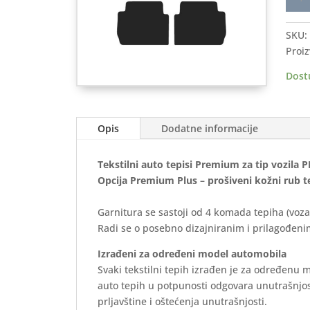
auto
tepis
SKU:
PEU
Proiz
5008
2017
Dost
>
Prem
količ
Opis
Dodatne informacije
Tekstilni auto tepisi Premium za tip vozila
Opcija Premium Plus – prošiveni kožni rub t
Garnitura se sastoji od 4 komada tepiha (voza
Radi se o posebno dizajniranim i prilagođenim
Izrađeni za određeni model automobila
Svaki tekstilni tepih izrađen je za određenu 
auto tepih u potpunosti odgovara unutrašnjos
prljavštine i oštećenja unutrašnjosti.