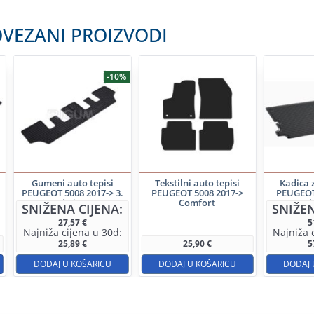
VEZANI PROIZVODI
-10%
Gumeni auto tepisi
Tekstilni auto tepisi
Kadica z
PEUGEOT 5008 2017-> 3.
PEUGEOT 5008 2017->
PEUGEOT
red Rigum
Comfort
Gl
SNIŽENA CIJENA:
SNIŽEN
27,57
€
5
Najniža cijena u 30d:
Najniža 
25,89
€
25,90
€
5
DODAJ U KOŠARICU
DODAJ U KOŠARICU
DODAJ 