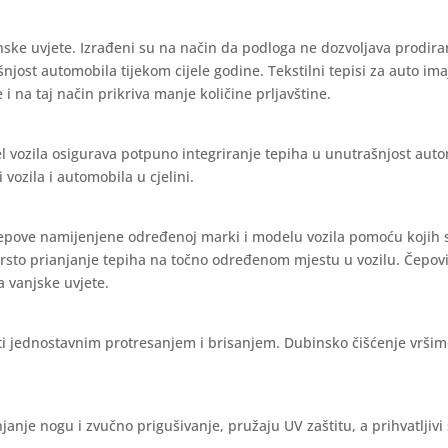
nske uvjete. Izrađeni su na način da podloga ne dozvoljava prodira
ašnjost automobila tijekom cijele godine. Tekstilni tepisi za auto im
 i na taj način prikriva manje količine prljavštine.
l vozila osigurava potpuno integriranje tepiha u unutrašnjost aut
vozila i automobila u cjelini.
čepove namijenjene određenoj marki i modelu vozila pomoću kojih 
vrsto prianjanje tepiha na točno određenom mjestu u vozilu. Čepov
a vanjske uvjete.
iti jednostavnim protresanjem i brisanjem. Dubinsko čišćenje vrši
janje nogu i zvučno prigušivanje, pružaju UV zaštitu, a prihvatljivi 