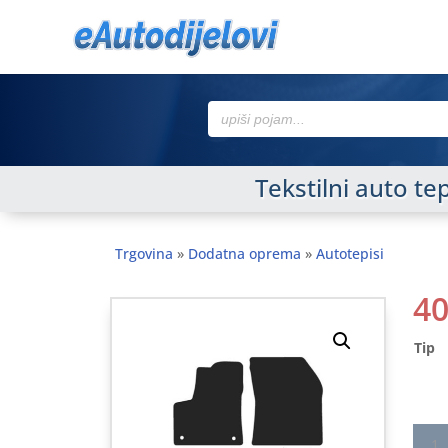
Search
for:
Tekstilni auto 
Trgovina
»
Dodatna oprema
»
Autotepisi
4
Tip
Tekst