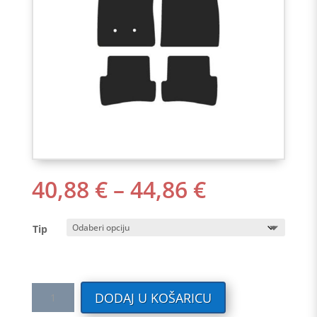
RASPON
40,88
€
–
44,86
€
CIJENA:
OD
Tip
40,88 €
DO
44,86 €
Tekstilni
DODAJ U KOŠARICU
auto