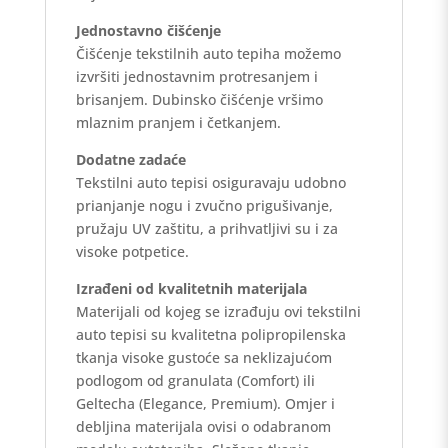
Jednostavno čišćenje
Čišćenje tekstilnih auto tepiha možemo
izvršiti jednostavnim protresanjem i
brisanjem. Dubinsko čišćenje vršimo
mlaznim pranjem i četkanjem.
Dodatne zadaće
Tekstilni auto tepisi osiguravaju udobno
prianjanje nogu i zvučno prigušivanje,
pružaju UV zaštitu, a prihvatljivi su i za
visoke potpetice.
Izrađeni od kvalitetnih materijala
Materijali od kojeg se izrađuju ovi tekstilni
auto tepisi su kvalitetna polipropilenska
tkanja visoke gustoće sa neklizajućom
podlogom od granulata (Comfort) ili
Geltecha (Elegance, Premium). Omjer i
debljina materijala ovisi o odabranom