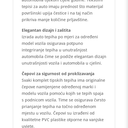
tepisi za auto imaju prednost što materijal
površinski upija čestice i na taj način
prikriva manje količine prljavštine.
Elegantan dizajn i zaštita
Izrada auto tepiha po mjeri za određeni
model vozila osigurava potpuno
integriranje tepiha u unutrašnjost
automobila čime se podiže elegantan dizajn
unutrašnjosti vozila i automobila u cjelini.
Čepovi za sigurnost od proklizavanja
Svaki komplet tipskih tepiha ima originalne
čepove namijenjene određenoj marki i
modelu vozila pomoću kojih se tepih spaja
s podnicom vozila. Time se osigurava čvrsto
prianjanje tepiha na točno određenom
mjestu u vozilu. Čepovi su izrađeni od
kvalitetne PVC plastike otporne na vanjske
uvjete.