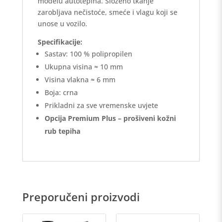
modelu autotepiha. Složeno tkanje
zarobljava nečistoće, smeće i vlagu koji se
unose u vozilo.
Specifikacije:
Sastav: 100 % polipropilen
Ukupna visina ≈ 10 mm
Visina vlakna ≈ 6 mm
Boja: crna
Prikladni za sve vremenske uvjete
Opcija Premium Plus – prošiveni kožni
rub tepiha
Preporučeni proizvodi