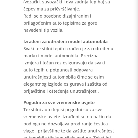
(vozački, suvozački i dva zadnja tepiha) sa
čepovima za pričvrščivanje.
Radi se o posebno dizajniranim i
prilagođenim auto tepisima za gore
navedeni tip vozila.
Izrađeni za određeni model automobila
Svaki tekstilni tepih izrađen je za određenu
marku i model automobila. Precizna
izmjera i točan rez osiguravaju da svaki
auto tepih u potpunosti odgovara
unutrašnjosti automobila čime se osim
elegantnog izgleda osigurava i zaštita od
prljavštine i oštećenja unutrašnjosti.
Pogodni za sve vremenske uvjete
Tekstilni auto tepisi pogodni su za sve
vremenske uvjete. Izrađeni su na način da
podloga ne dozvoljava prodiranje čestica
vlage i prljavštine te da zaštite unutrašnjost
automobila tijekom cijele godine. Tekstilni