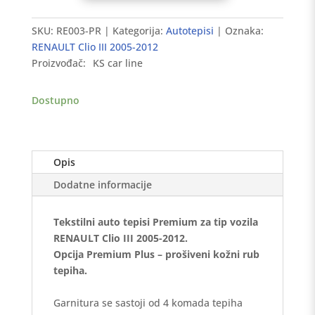
tepisi
RENAULT
SKU:
RE003-PR
Kategorija:
Autotepisi
Oznaka:
Clio
RENAULT Clio III 2005-2012
III
Proizvođač:
KS car line
2005-
2012
Dostupno
-
Premium
količina
Opis
Dodatne informacije
Tekstilni auto tepisi Premium za tip vozila
RENAULT Clio III 2005-2012.
Opcija Premium Plus – prošiveni kožni rub
tepiha.
Garnitura se sastoji od 4 komada tepiha