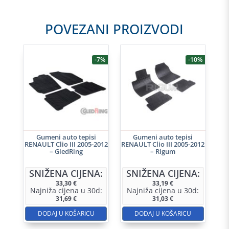
POVEZANI PROIZVODI
-7%
-10%
Gumeni auto tepisi
Gumeni auto tepisi
RENAULT Clio III 2005-2012
RENAULT Clio III 2005-2012
– GledRing
– Rigum
SNIŽENA CIJENA:
SNIŽENA CIJENA:
33,30
€
33,19
€
Najniža cijena u 30d:
Najniža cijena u 30d:
31,69
€
31,03
€
DODAJ U KOŠARICU
DODAJ U KOŠARICU