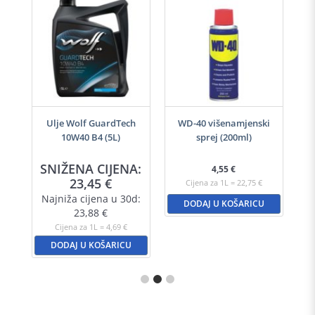
-40
Ulje Wolf GuardTech
WD-40 višenamjenski
Ulj
10W40 B4 (5L)
sprej (200ml)
A:
SNIŽENA CIJENA:
S
4,55
€
23,45
€
Cijena za 1L = 22,75 €
d:
Najniža cijena u 30d:
N
DODAJ U KOŠARICU
23,88
€
Cijena za 1L = 4,69 €
DODAJ U KOŠARICU