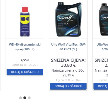
WD-40 višenamjenski
Ulje Wolf VitalTech 5W-
Ulje Wo
sprej (200ml)
40 PI C3 (5L)
10W4
SNIŽENA CIJENA:
SNIŽE
4,55
€
30,80
€
2
Cijena za 1L = 22,75 €
Najniža cijena u 30d:
Najniža 
DODAJ U KOŠARICU
29,19
€
2
Cijena za 1L = 6,16 €
Cijena 
DODAJ U KOŠARICU
DODAJ