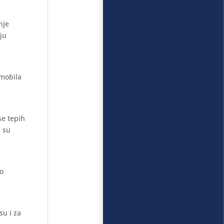
nje
aju
omobila
se tepih
i su
mo
su i za