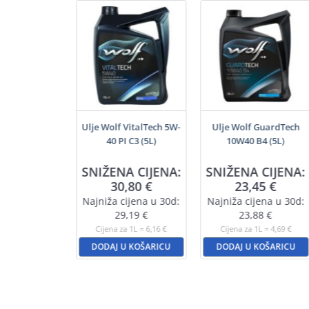
šenamjenski
Ulje Wolf VitalTech 5W-
Ulje Wolf GuardTech
j (200ml)
40 PI C3 (5L)
10W40 B4 (5L)
SNIŽENA CIJENA:
SNIŽENA CIJENA:
,55
€
30,80
€
23,45
€
a 1L = 22,75 €
Najniža cijena u 30d:
Najniža cijena u 30d:
U KOŠARICU
29,19
€
23,88
€
Cijena za 1L = 6,16 €
Cijena za 1L = 4,69 €
DODAJ U KOŠARICU
DODAJ U KOŠARICU