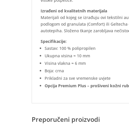
visoke potpetice.
Izrađeni od kvalitetnih materijala
Materijali od kojeg se izrađuju ovi tekstilni 
podlogom od granulata (Comfort) ili Geltecha
autotepiha. Složeno tkanje zarobljava nečistoć
Specifikacije:
Sastav: 100 % polipropilen
Ukupna visina ≈ 10 mm
Visina vlakna ≈ 6 mm
Boja: crna
Prikladni za sve vremenske uvjete
Opcija Premium Plus – prošiveni kožni rub
Preporučeni proizvodi