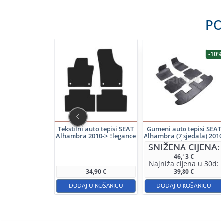
PO
-10
 prtljažnik SEAT
Tekstilni auto tepisi SEAT
Gumeni auto tepisi SEAT
ra 2010-> (5
Alhambra 2010-> Elegance
Alhambra (7 sjedala) 201
la) – Rigum
> Rigum
SNIŽENA CIJENA:
46,13
€
Najniža cijena u 30d:
73,00
€
34,90
€
39,80
€
 U KOŠARICU
DODAJ U KOŠARICU
DODAJ U KOŠARICU