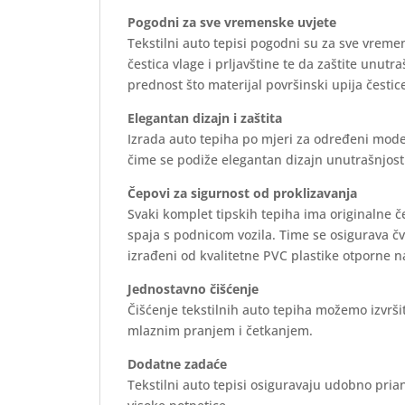
Pogodni za sve vremenske uvjete
Tekstilni auto tepisi pogodni su za sve vreme
čestica vlage i prljavštine te da zaštite unutr
prednost što materijal površinski upija čestice
Elegantan dizajn i zaštita
Izrada auto tepiha po mjeri za određeni mode
čime se podiže elegantan dizajn unutrašnjosti 
Čepovi za sigurnost od proklizavanja
Svaki komplet tipskih tepiha ima originalne 
spaja s podnicom vozila. Time se osigurava č
izrađeni od kvalitetne PVC plastike otporne n
Jednostavno čišćenje
Čišćenje tekstilnih auto tepiha možemo izvrš
mlaznim pranjem i četkanjem.
Dodatne zadaće
Tekstilni auto tepisi osiguravaju udobno prian