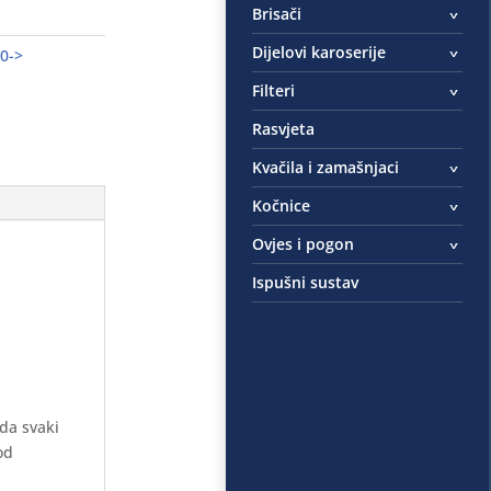
Brisači
Dijelovi karoserije
0->
Filteri
Rasvjeta
Kvačila i zamašnjaci
Kočnice
Ovjes i pogon
Ispušni sustav
 da svaki
od