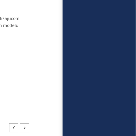
klizajućom
om modelu