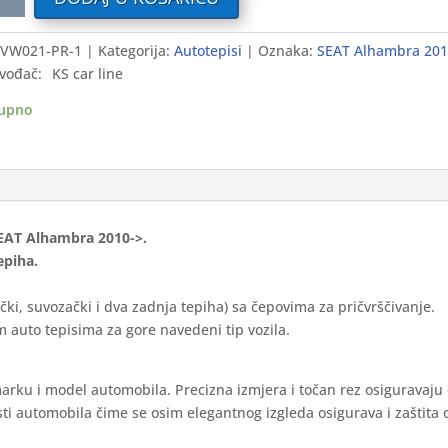
i
VW021-PR-1
Kategorija:
Autotepisi
Oznaka:
SEAT Alhambra 201
vođač:
KS car line
mbra
-
upno
ium
ina
 SEAT Alhambra 2010->.
epiha.
čki, suvozački i dva zadnja tepiha) sa čepovima za pričvrščivanje.
 auto tepisima za gore navedeni tip vozila.
marku i model automobila. Precizna izmjera i točan rez osiguravaju
ti automobila čime se osim elegantnog izgleda osigurava i zaštita 