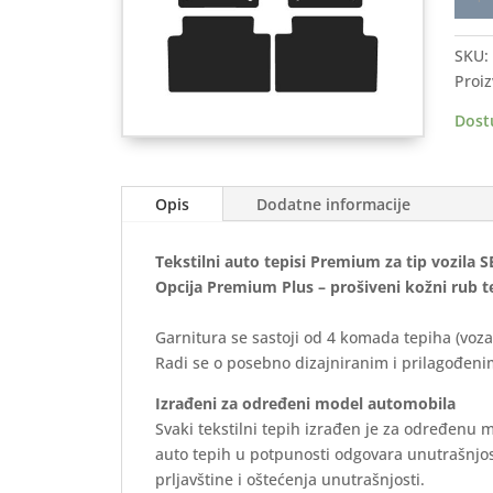
auto
tepis
SKU:
SEAT
Proiz
Alha
2010
Dost
>
Prem
količ
Opis
Dodatne informacije
Tekstilni auto tepisi Premium za tip vozila
Opcija Premium Plus – prošiveni kožni rub t
Garnitura se sastoji od 4 komada tepiha (voza
Radi se o posebno dizajniranim i prilagođenim
Izrađeni za određeni model automobila
Svaki tekstilni tepih izrađen je za određenu 
auto tepih u potpunosti odgovara unutrašnjos
prljavštine i oštećenja unutrašnjosti.