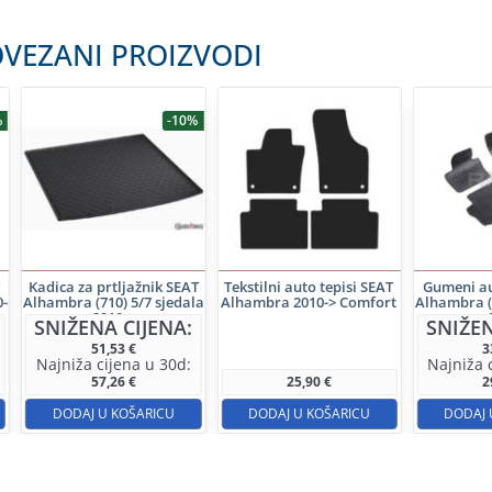
VEZANI PROIZVODI
%
-10%
Kadica za prtljažnik SEAT
Tekstilni auto tepisi SEAT
Gumeni au
0-
Alhambra (710) 5/7 sjedala
Alhambra 2010-> Comfort
Alhambra (5
2010->
>
SNIŽENA CIJENA:
SNIŽEN
51,53
€
3
Najniža cijena u 30d:
Najniža 
57,26
€
25,90
€
2
DODAJ U KOŠARICU
DODAJ U KOŠARICU
DODAJ 