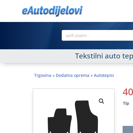
Search
for:
Tekstilni auto t
Trgovina
»
Dodatna oprema
»
Autotepisi
4
Tip
Tekst