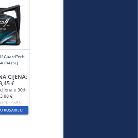
lf GuardTech
0 B4 (5L)
NA CIJENA:
3,45
€
cijena u 30d:
3,88
€
za 1L = 4,69 €
 U KOŠARICU