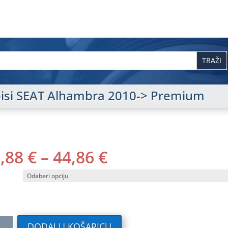
episi SEAT Alhambra 2010-> Premium
RASPON
0,88
€
–
44,86
€
CIJENA:
OD
40,88 €
DO
44,86 €
ilni
DODAJ U KOŠARICU