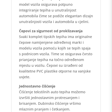
model vozila osigurava potpuno
integriranje tepiha u unutrašnjost
automobila čime se podiže elegantan dizajn
unutrašnjosti vozila i automobila u cjelini.
Čepovi za sigurnost od proklizavanja
Svaki komplet tipskih tepiha ima originalne
čepove namijenjene određenoj marki i
modelu vozila pomoću kojih se tepih spaja
s podnicom vozila. Time se osigurava čvrsto
prianjanje tepiha na točno određenom
mjestu u vozilu. Čepovi su izrađeni od
kvalitetne PVC plastike otporne na vanjske
uvjete.
Jednostavno čišćenje
Čišćenje tekstilnih auto tepiha možemo
izvršiti jednostavnim protresanjem i
brisanjem. Dubinsko čišćenje vršimo
mlaznim pranjem i četkanjem.