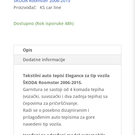
ŠKODA Roomster 2006-2015
2006-
Proizvođač:
KS car line
2015
-
Dostupno (Rok isporuke 48h)
Elegance
količina
Opis
Dodatne informacije
Tekstilni auto tepisi Elegance za tip vozila
ŠKODA Roomster 2006-2015.
Garnitura se sastoji od 4 komada tepiha
(vozački, suvozački i dva zadnja tepiha) sa
čepovima za pričvrščivanje.
Radi se o posebno dizajniranim i
prilagođenim auto tepisima za gore
navedeni tip vozila.