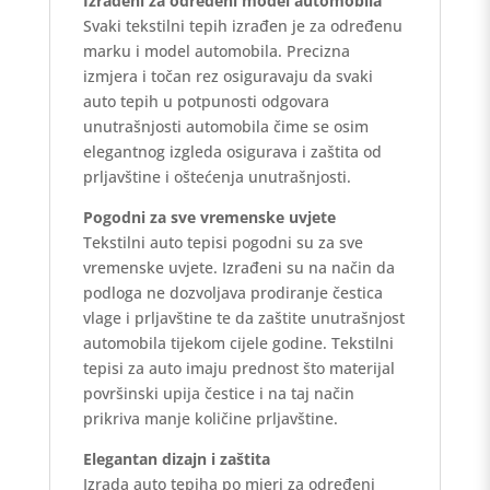
Izrađeni za određeni model automobila
Svaki tekstilni tepih izrađen je za određenu
marku i model automobila. Precizna
izmjera i točan rez osiguravaju da svaki
auto tepih u potpunosti odgovara
unutrašnjosti automobila čime se osim
elegantnog izgleda osigurava i zaštita od
prljavštine i oštećenja unutrašnjosti.
Pogodni za sve vremenske uvjete
Tekstilni auto tepisi pogodni su za sve
vremenske uvjete. Izrađeni su na način da
podloga ne dozvoljava prodiranje čestica
vlage i prljavštine te da zaštite unutrašnjost
automobila tijekom cijele godine. Tekstilni
tepisi za auto imaju prednost što materijal
površinski upija čestice i na taj način
prikriva manje količine prljavštine.
Elegantan dizajn i zaštita
Izrada auto tepiha po mjeri za određeni