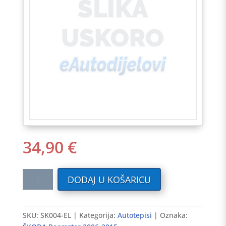
34,90
€
Tekstilni
DODAJ U KOŠARICU
auto
tepisi
ŠKODA
SKU:
SK004-EL
Kategorija:
Autotepisi
Oznaka:
Roomster