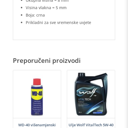
Ukupna visina ≈ 8 mm
Visina vlakna ≈ 5 mm
Boja: crna
Prikladni za sve vremenske uvjete
Preporučeni proizvodi
h
WD-40 višenamjenski
Ulje Wolf VitalTech 5W-40