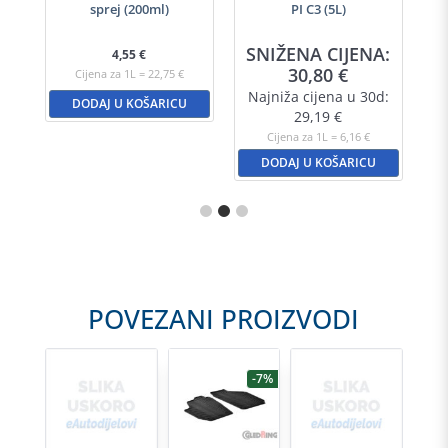
sprej (200ml)
PI C3 (5L)
A:
SNIŽENA CIJENA:
S
4,55
€
30,80
€
Cijena za 1L = 22,75 €
d:
Najniža cijena u 30d:
N
DODAJ U KOŠARICU
29,19
€
Cijena za 1L = 6,16 €
DODAJ U KOŠARICU
POVEZANI PROIZVODI
-7%