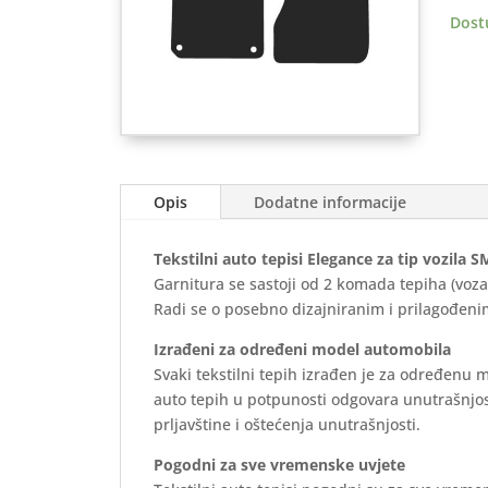
(453)
Dost
2014
>
Eleg
količ
Opis
Dodatne informacije
Tekstilni auto tepisi Elegance za tip vozila
Garnitura se sastoji od 2 komada tepiha (vozač
Radi se o posebno dizajniranim i prilagođenim
Izrađeni za određeni model automobila
Svaki tekstilni tepih izrađen je za određenu 
auto tepih u potpunosti odgovara unutrašnjos
prljavštine i oštećenja unutrašnjosti.
Pogodni za sve vremenske uvjete