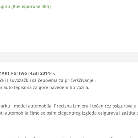
upno (Rok isporuke 48h)
-
ance
ina
 SMART ForTwo (453) 2014->.
ki I suvozački) sa čepovima za pričvrščivanje..
 auto tepisima za gore navedeni tip vozila.
marku i model automobila. Precizna izmjera i točan rez osiguravaju
ti automobila čime se osim elegantnog izgleda osigurava i zaštita 