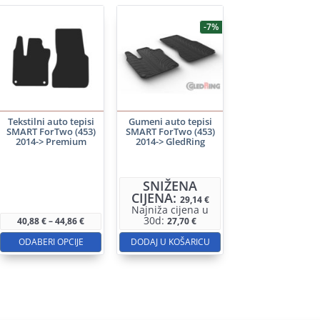
-7%
Tekstilni auto tepisi
Gumeni auto tepisi
SMART ForTwo (453)
SMART ForTwo (453)
2014-> Premium
2014-> GledRing
Ovaj
proizvod
SNIŽENA
CIJENA:
ima
29,14
€
Najniža cijena u
više
30d:
Raspon
40,88
€
–
44,86
€
27,70
€
cijena:
varijanti.
od
ODABERI OPCIJE
DODAJ U KOŠARICU
40,88 €
Opcije
do
se
44,86 €
mogu
odabrati