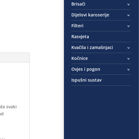
Brisači
Dijelovi karoserije
Filteri
Rasvjeta
Kvačila i zamašnjaci
Kočnice
Ovjes i pogon
Ispušni sustav
 da svaki
od